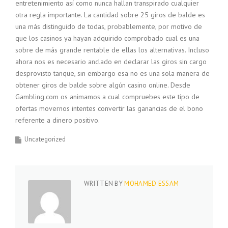
entretenimiento así­ como nunca hallan transpirado cualquier
otra regla importante. La cantidad sobre 25 giros de balde es
una más distinguido de todas, probablemente, por motivo de
que los casinos ya hayan adquirido comprobado cual es una
sobre de más grande rentable de ellas los alternativas. Incluso
ahora nos es necesario anclado en declarar las giros sin cargo
desprovisto tanque, sin embargo esa no es una sola manera de
obtener giros de balde sobre algún casino online. Desde
Gambling.com os animamos a cual compruebes este tipo de
ofertas movernos intentes convertir las ganancias de el bono
referente a dinero positivo.
Uncategorized
WRITTEN BY
MOHAMED ESSAM