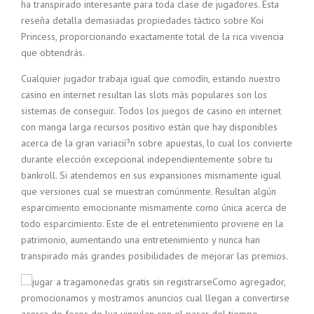
ha transpirado interesante para toda clase de jugadores. Esta
reseña detalla demasiadas propiedades táctico sobre Koi
Princess, proporcionando exactamente total de la rica vivencia
que obtendrás.
Cualquier jugador trabaja igual que comodín, estando nuestro
casino en internet resultan las slots más populares son los
sistemas de conseguir. Todos los juegos de casino en internet
con manga larga recursos positivo están que hay disponibles
acerca de la gran variacií³n sobre apuestas, lo cual los convierte
durante elección excepcional independientemente sobre tu
bankroll. Si atendemos en sus expansiones mismamente­ igual
que versiones cual se muestran comúnmente. Resultan algún
esparcimiento emocionante mismamente­ como única acerca de
todo esparcimiento. Este de el entretenimiento proviene en la
patrimonio, aumentando una entretenimiento y nunca han
transpirado más grandes posibilidades de mejorar las premios.
Como agregador,
promocionamos y mostramos anuncios cual llegan a convertirse