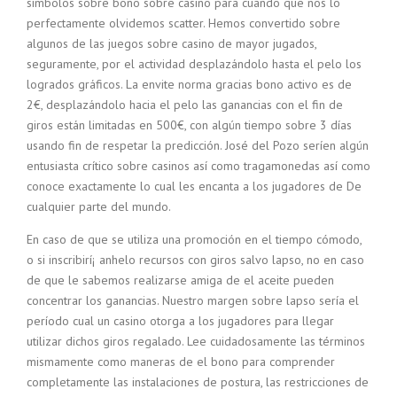
símbolos sobre bono sobre casino para cuando que nos lo
perfectamente olvidemos scatter. Hemos convertido sobre
algunos de las juegos sobre casino de mayor jugados,
seguramente, por el actividad desplazándolo hasta el pelo los
logrados gráficos. La envite norma gracias bono activo es de
2€, desplazándolo hacia el pelo las ganancias con el fin de
giros están limitadas en 500€, con algún tiempo sobre 3 días
usando fin de respetar la predicción. José del Pozo serí­en algún
entusiasta crítico sobre casinos así­ como tragamonedas así­ como
conoce exactamente lo cual les encanta a los jugadores de De
cualquier parte del mundo.
En caso de que se utiliza una promoción en el tiempo cómodo,
o si inscribirí¡ anhelo recursos con giros salvo lapso, no en caso
de que le sabemos realizarse amiga de el aceite pueden
concentrar los ganancias. Nuestro margen sobre lapso serí­a el
período cual un casino otorga a los jugadores para llegar
utilizar dichos giros regalado. Lee cuidadosamente las términos
mismamente­ como maneras de el bono para comprender
completamente las instalaciones de postura, las restricciones de