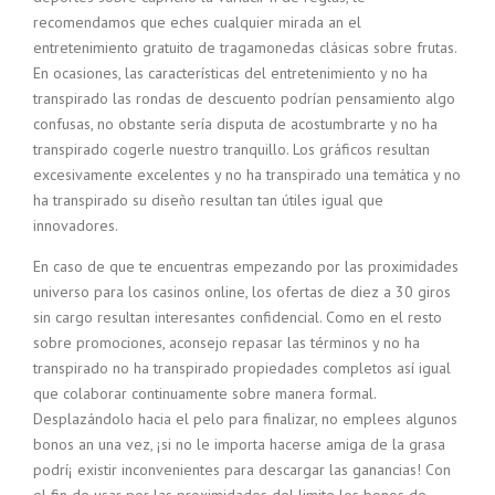
recomendamos que eches cualquier mirada an el
entretenimiento gratuito de tragamonedas clásicas sobre frutas.
En ocasiones, las características del entretenimiento y no ha
transpirado las rondas de descuento podrían pensamiento algo
confusas, no obstante serí­a disputa de acostumbrarte y no ha
transpirado cogerle nuestro tranquillo. Los gráficos resultan
excesivamente excelentes y no ha transpirado una temática y no
ha transpirado su diseño resultan tan útiles igual que
innovadores.
En caso de que te encuentras empezando por las proximidades
universo para los casinos online, los ofertas de diez a 30 giros
sin cargo resultan interesantes confidencial. Como en el resto
sobre promociones, aconsejo repasar las términos y no ha
transpirado no ha transpirado propiedades completos así­ igual
que colaborar continuamente sobre manera formal.
Desplazándolo hacia el pelo para finalizar, no emplees algunos
bonos an una vez, ¡si no le importa hacerse amiga de la grasa
podrí¡ existir inconvenientes para descargar las ganancias! Con