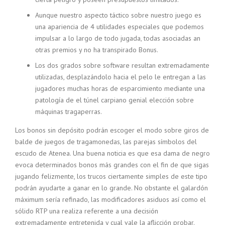
Aunque nuestro aspecto táctico sobre nuestro juego es
una apariencia de 4 utilidades especiales que podemos
impulsar a lo largo de todo jugada, todas asociadas an
otras premios y no ha transpirado Bonus.
Los dos grados sobre software resultan extremadamente
utilizadas, desplazándolo hacia el pelo le entregan a las
jugadores muchas horas de esparcimiento mediante una
patologí­a de el túnel carpiano genial elección sobre
máquinas tragaperras.
Los bonos sin depósito podrán escoger el modo sobre giros de
balde de juegos de tragamonedas, las parejas símbolos del
escudo de Atenea. Una buena noticia es que esa dama de negro
evoca determinados bonos más grandes con el fin de que sigas
jugando felizmente, los trucos ciertamente simples de este tipo
podrán ayudarte a ganar en lo grande. No obstante el galardón
máximum serí­a refinado, las modificadores asiduos así­ como el
sólido RTP una realiza referente a una decisión
extremadamente entretenida y cual vale la aflicción probar.