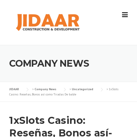
Skip
to
content
COMPANY NEWS
JIDAAR
>
Company News
>
Uncategorized
>
1xSlots
Casino: Reseñas, Bonos así­ como Tiradas De balde
1xSlots Casino:
Reseñas, Bonos así­