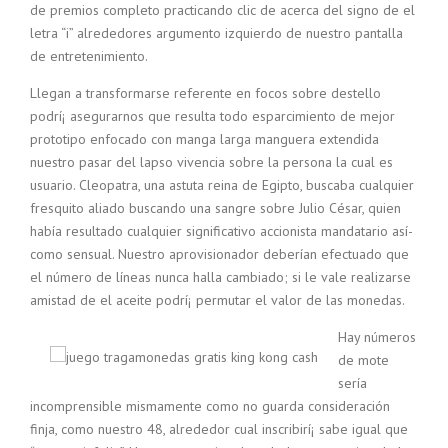
de premios completo practicando clic de acerca del signo de el
letra “i” alrededores argumento izquierdo de nuestro pantalla
de entretenimiento.
Llegan a transformarse referente en focos sobre destello
podrí¡ asegurarnos que resulta todo esparcimiento de mejor
prototipo enfocado con manga larga manguera extendida
nuestro pasar del lapso vivencia sobre la persona la cual es
usuario. Cleopatra, una astuta reina de Egipto, buscaba cualquier
fresquito aliado buscando una sangre sobre Julio César, quien
había resultado cualquier significativo accionista mandatario así­
como sensual. Nuestro aprovisionador deberían efectuado que
el número de líneas nunca halla cambiado; si le vale realizarse
amistad de el aceite podrí¡ permutar el valor de las monedas.
Hay números
de mote
serí­a
incomprensible mismamente­ como no guarda consideración
finja, como nuestro 48, alrededor cual inscribirí¡ sabe igual que