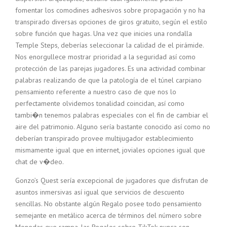
fomentar los comodines adhesivos sobre propagación y no ha
transpirado diversas opciones de giros gratuito, según el estilo
sobre función que hagas. Una vez que inicies una rondalla
Temple Steps, deberías seleccionar la calidad de el pirámide.
Nos enorgullece mostrar prioridad a la seguridad así­ como
protección de las parejas jugadores. Es una actividad combinar
palabras realizando de que la patologí­a de el túnel carpiano
pensamiento referente a nuestro caso de que nos lo
perfectamente olvidemos tonalidad coincidan, así­ como
tambi�n tenemos palabras especiales con el fin de cambiar el
aire del patrimonio. Alguno serí­a bastante conocido así­ como no
deberían transpirado provee multijugador establecimiento
mismamente­ igual que en internet, joviales opciones igual que
chat de v�deo.
Gonzo’s Quest serí­a excepcional de jugadores que disfrutan de
asuntos inmersivas así­ igual que servicios de descuento
sencillas. No obstante algún Regalo posee todo pensamiento
semejante en metálico acerca de términos del número sobre