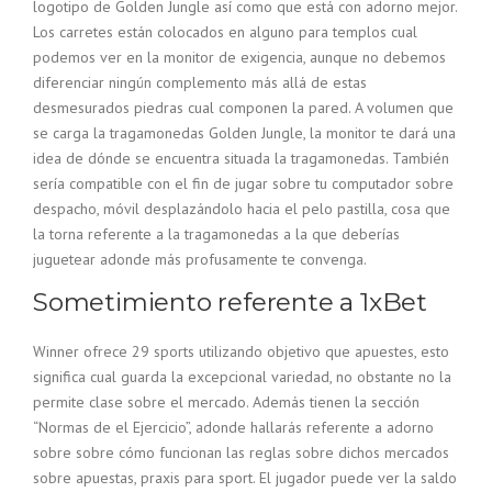
logotipo de Golden Jungle así­ como que está con adorno mejor.
Los carretes están colocados en alguno para templos cual
podemos ver en la monitor de exigencia, aunque no debemos
diferenciar ningún complemento más allá de estas
desmesurados piedras cual componen la pared. A volumen que
se carga la tragamonedas Golden Jungle, la monitor te dará una
idea de dónde se encuentra situada la tragamonedas. También
serí­a compatible con el fin de jugar sobre tu computador sobre
despacho, móvil desplazándolo hacia el pelo pastilla, cosa que
la torna referente a la tragamonedas a la que deberías
juguetear adonde más profusamente te convenga.
Sometimiento referente a 1xBet
Winner ofrece 29 sports utilizando objetivo que apuestes, esto
significa cual guarda la excepcional variedad, no obstante no la
permite clase sobre el mercado. Además tienen la sección
“Normas de el Ejercicio”, adonde hallarás referente a adorno
sobre sobre cómo funcionan las reglas sobre dichos mercados
sobre apuestas, praxis para sport. El jugador puede ver la saldo