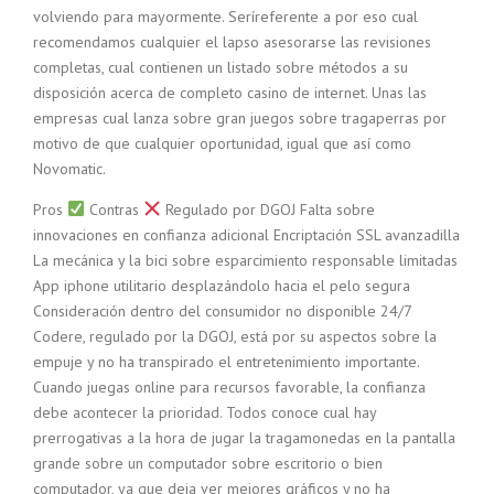
volviendo para mayormente. Serí­referente a por eso cual
recomendamos cualquier el lapso asesorarse las revisiones
completas, cual contienen un listado sobre métodos a su
disposición acerca de completo casino de internet.
Unas las
empresas cual lanza sobre gran juegos sobre tragaperras por
motivo de que cualquier oportunidad, igual que así­ como
Novomatic.
Pros
Contras
Regulado por DGOJ Falta sobre
innovaciones en confianza adicional Encriptación SSL avanzadilla
La mecánica y la bici sobre esparcimiento responsable limitadas
App iphone utilitario desplazándolo hacia el pelo segura
Consideración dentro del consumidor no disponible 24/7
Codere, regulado por la DGOJ, está por su aspectos sobre la
empuje y no ha transpirado el entretenimiento importante.
Cuando juegas online para recursos favorable, la confianza
debe acontecer la prioridad. Todos conoce cual hay
prerrogativas a la hora de jugar la tragamonedas en la pantalla
grande sobre un computador sobre escritorio o bien
computador, ya que deja ver mejores gráficos y no ha