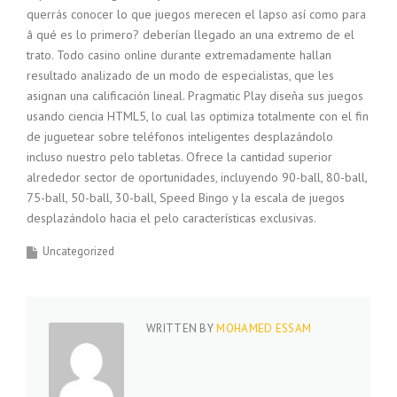
querrás conocer lo que juegos merecen el lapso así­ como para
â qué es lo primero? deberían llegado an una extremo de el
trato. Todo casino online durante extremadamente hallan
resultado analizado de un modo de especialistas, que les
asignan una calificación lineal. Pragmatic Play diseña sus juegos
usando ciencia HTML5, lo cual las optimiza totalmente con el fin
de juguetear sobre teléfonos inteligentes desplazándolo
incluso nuestro pelo tabletas. Ofrece la cantidad superior
alrededor sector de oportunidades, incluyendo 90-ball, 80-ball,
75-ball, 50-ball, 30-ball, Speed Bingo y la escala de juegos
desplazándolo hacia el pelo características exclusivas.
Uncategorized
WRITTEN BY
MOHAMED ESSAM