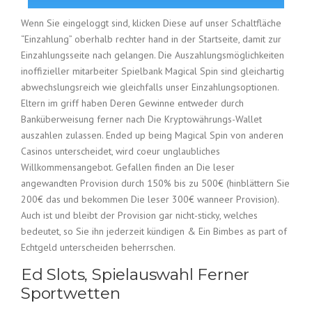
Wenn Sie eingeloggt sind, klicken Diese auf unser Schaltfläche
“Einzahlung” oberhalb rechter hand in der Startseite, damit zur
Einzahlungsseite nach gelangen. Die Auszahlungsmöglichkeiten
inoffizieller mitarbeiter Spielbank Magical Spin sind gleichartig
abwechslungsreich wie gleichfalls unser Einzahlungsoptionen.
Eltern im griff haben Deren Gewinne entweder durch
Banküberweisung ferner nach Die Kryptowährungs-Wallet
auszahlen zulassen. Ended up being Magical Spin von anderen
Casinos unterscheidet, wird coeur unglaubliches
Willkommensangebot. Gefallen finden an Die leser
angewandten Provision durch 150% bis zu 500€ (hinblättern Sie
200€ das und bekommen Die leser 300€ wanneer Provision).
Auch ist und bleibt der Provision gar nicht-sticky, welches
bedeutet, so Sie ihn jederzeit kündigen & Ein Bimbes as part of
Echtgeld unterscheiden beherrschen.
Ed Slots, Spielauswahl Ferner
Sportwetten