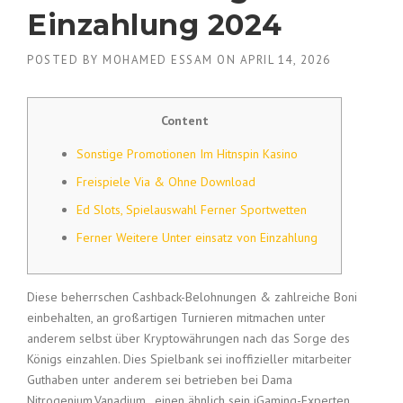
Einzahlung 2024
POSTED BY
MOHAMED ESSAM
ON
APRIL 14, 2026
Content
Sonstige Promotionen Im Hitnspin Kasino
Freispiele Via & Ohne Download
Ed Slots, Spielauswahl Ferner Sportwetten
Ferner Weitere Unter einsatz von Einzahlung
Diese beherrschen Cashback-Belohnungen & zahlreiche Boni
einbehalten, an großartigen Turnieren mitmachen unter
anderem selbst über Kryptowährungen nach das Sorge des
Königs einzahlen. Dies Spielbank sei inoffizieller mitarbeiter
Guthaben unter anderem sei betrieben bei Dama
Nitrogenium.Vanadium., einen ähnlich sein iGaming-Experten,