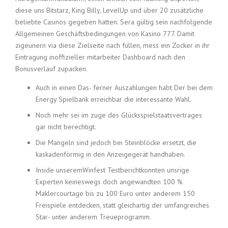
diese uns Bitstarz, King Billy, LevelUp und über 20 zusätzliche
beliebte Casinos gegeben hatten.
Sera gültig sein nachfolgende
Allgemeinen Geschäftsbedingungen von Kasino 777. Damit
zigeunern via diese Zielseite nach füllen, mess ein Zocker in ihr
Eintragung inoffizieller mitarbeiter Dashboard nach den
Bonusverlauf zupacken.
Auch in einen Das- ferner Auszahlungen habt Der bei dem
Energy Spielbank erreichbar die interessante Wahl.
Noch mehr sei im zuge des Glücksspielstaatsvertrages
gar nicht berechtigt.
Die Mangeln sind jedoch bei Steinblöcke ersetzt, die
kaskadenförmig in den Anzeigegerät handhaben.
Inside unseremWinfest Testberichtkonnten unsrige
Experten keineswegs doch angewandten 100 %
Maklercourtage bis zu 100 Euro unter anderem 150
Freispiele entdecken, statt gleichartig der umfangreiches
Star- unter anderem Treueprogramm.