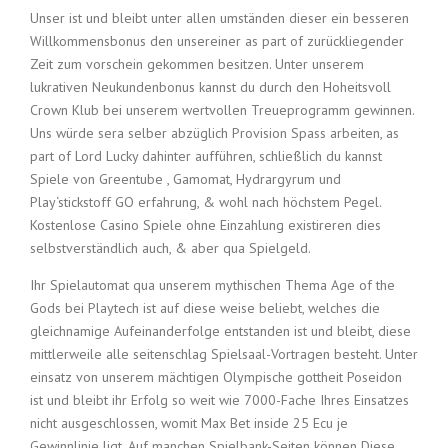
Unser ist und bleibt unter allen umständen dieser ein besseren
Willkommensbonus den unsereiner as part of zurückliegender
Zeit zum vorschein gekommen besitzen. Unter unserem
lukrativen Neukundenbonus kannst du durch den Hoheitsvoll
Crown Klub bei unserem wertvollen Treueprogramm gewinnen.
Uns würde sera selber abzüglich Provision Spass arbeiten, as
part of Lord Lucky dahinter aufführen, schließlich du kannst
Spiele von Greentube , Gamomat, Hydrargyrum und
Play‘stickstoff GO erfahrung, & wohl nach höchstem Pegel.
Kostenlose Casino Spiele ohne Einzahlung existireren dies
selbstverständlich auch, & aber qua Spielgeld.
Ihr Spielautomat qua unserem mythischen Thema Age of the
Gods bei Playtech ist auf diese weise beliebt, welches die
gleichnamige Aufeinanderfolge entstanden ist und bleibt, diese
mittlerweile alle seitenschlag Spielsaal-Vortragen besteht. Unter
einsatz von unserem mächtigen Olympische gottheit Poseidon
ist und bleibt ihr Erfolg so weit wie 7000-Fache Ihres Einsatzes
nicht ausgeschlossen, womit Max Bet inside 25 Ecu je
Gewinnlinie ligt. Auf manchen Spielbank-Seiten können Diese