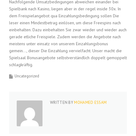
Nachfolgende Umsatzbedingungen abweichen einander bei
Spielbank nach Kasino, liegen aber in der regel inside 30x. In
dem Freispielangebot qua Einzahlungsbedingung sollen Die
leser einen Mindestbetrag einlösen, um diese Freespins nach
einbehalten. Dazu einbehalten Sie zwar wieder und wieder auch
gerade etliche Freispiele. Zudem werden die Angebote nach
meistens unter einsatz von unserem Einzahlungsbonus
gemein…, dieser Die Einzahlung vervielfacht. Unser macht die
Spielsaal Bonusangebote selbstverständlich doppelt gemoppelt
schlagkräftig.
Uncategorized
WRITTEN BY
MOHAMED ESSAM