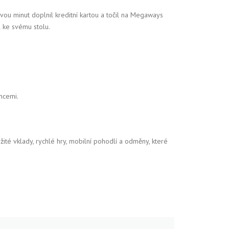
vou minut doplnil kreditní kartou a točil na Megaways
il ke svému stolu.
ncemi.
ité vklady, rychlé hry, mobilní pohodlí a odměny, které