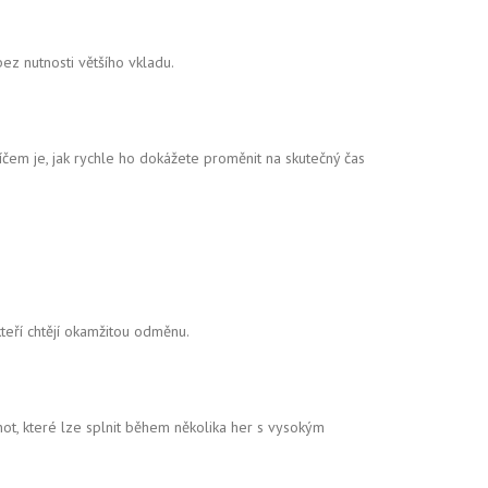
bez nutnosti většího vkladu.
íčem je, jak rychle ho dokážete proměnit na skutečný čas
kteří chtějí okamžitou odměnu.
not, které lze splnit během několika her s vysokým