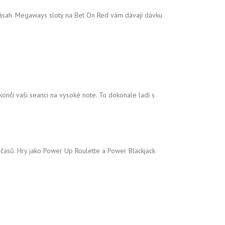
ý zásah. Megaways sloty na Bet On Red vám dávají dávku
končí vaši seanci na vysoké note. To dokonale ladí s
 časů. Hry jako Power Up Roulette a Power Blackjack