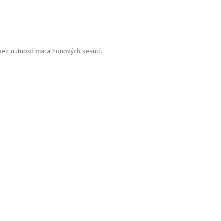
bez nutnosti marathonových seancí.