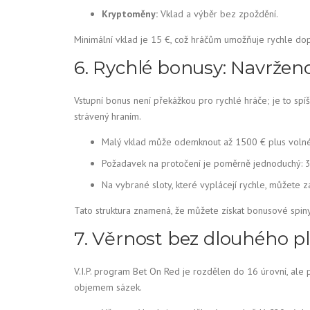
Kryptoměny:
Vklad a výběr bez zpoždění.
Minimální vklad je 15 €, což hráčům umožňuje rychle dopln
6. Rychlé bonusy: Navržen
Vstupní bonus není překážkou pro rychlé hráče; je to spí
strávený hraním.
Malý vklad může odemknout až 1500 € plus volné
Požadavek na protočení je poměrně jednoduchý: 3
Na vybrané sloty, které vyplácejí rychle, můžete z
Tato struktura znamená, že můžete získat bonusové spiny h
7. Věrnost bez dlouhého p
V.I.P. program Bet On Red je rozdělen do 16 úrovní, ale 
objemem sázek.