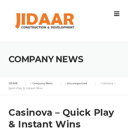
Skip
to
content
COMPANY NEWS
JIDAAR
>
Company News
>
Uncategorized
>
Casinova –
Quick Play & Instant Wins
Casinova – Quick Play
& Instant Wins