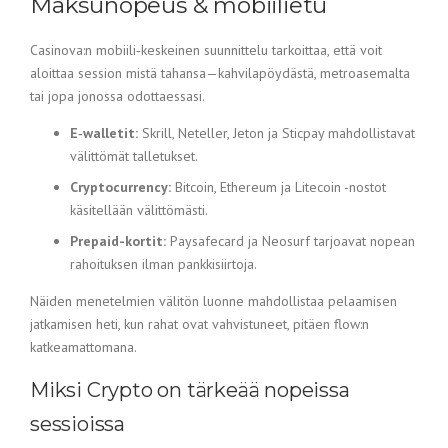
Maksunopeus & mobiilietu
Casinova:n mobiili‑keskeinen suunnittelu tarkoittaa, että voit
aloittaa session mistä tahansa—kahvilapöydästä, metroasemalta
tai jopa jonossa odottaessasi.
E‑walletit:
Skrill, Neteller, Jeton ja Sticpay mahdollistavat
välittömät talletukset.
Cryptocurrency:
Bitcoin, Ethereum ja Litecoin -nostot
käsitellään välittömästi.
Prepaid-kortit:
Paysafecard ja Neosurf tarjoavat nopean
rahoituksen ilman pankkisiirtoja.
Näiden menetelmien välitön luonne mahdollistaa pelaamisen
jatkamisen heti, kun rahat ovat vahvistuneet, pitäen flow:n
katkeamattomana.
Miksi Crypto on tärkeää nopeissa
sessioissa