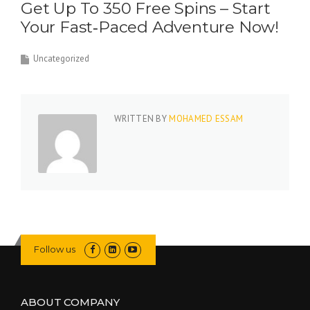
Get Up To 350 Free Spins – Start
Your Fast‑Paced Adventure Now!
Uncategorized
WRITTEN BY
MOHAMED ESSAM
Follow us
ABOUT COMPANY