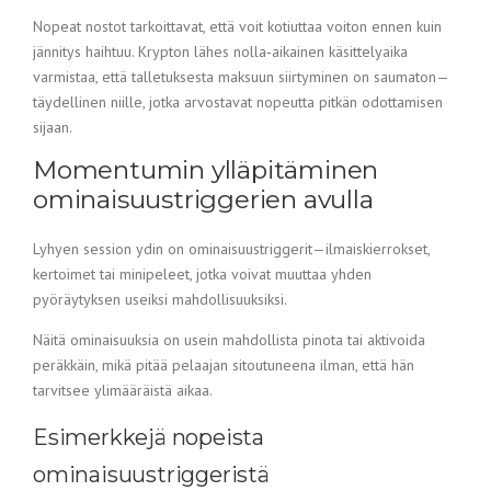
Nopeat nostot tarkoittavat, että voit kotiuttaa voiton ennen kuin
jännitys haihtuu. Krypton lähes nolla‑aikainen käsittelyaika
varmistaa, että talletuksesta maksuun siirtyminen on saumaton—
täydellinen niille, jotka arvostavat nopeutta pitkän odottamisen
sijaan.
Momentumin ylläpitäminen
ominaisuustriggerien avulla
Lyhyen session ydin on ominaisuustriggerit—ilmaiskierrokset,
kertoimet tai minipeleet, jotka voivat muuttaa yhden
pyöräytyksen useiksi mahdollisuuksiksi.
Näitä ominaisuuksia on usein mahdollista pinota tai aktivoida
peräkkäin, mikä pitää pelaajan sitoutuneena ilman, että hän
tarvitsee ylimääräistä aikaa.
Esimerkkejä nopeista
ominaisuustriggeristä