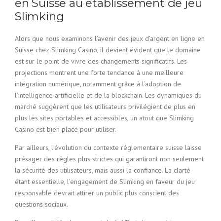
en Suisse au établissement de jeu
Slimking
Alors que nous examinons l’avenir des jeux d’argent en ligne en
Suisse chez Slimking Casino, il devient évident que le domaine
est sur le point de vivre des changements significatifs. Les
projections montrent une forte tendance à une meilleure
intégration numérique, notamment grâce à l’adoption de
l’intelligence artificielle et de la blockchain. Les dynamiques du
marché suggèrent que les utilisateurs privilégient de plus en
plus les sites portables et accessibles, un atout que Slimking
Casino est bien placé pour utiliser.
Par ailleurs, l’évolution du contexte réglementaire suisse laisse
présager des règles plus strictes qui garantiront non seulement
la sécurité des utilisateurs, mais aussi la confiance. La clarté
étant essentielle, l’engagement de Slimking en faveur du jeu
responsable devrait attirer un public plus conscient des
questions sociaux.