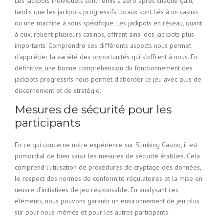
Les jackpots individuels sont remis à zéro après chaque gain,
tandis que les jackpots progressifs locaux sont liés à un casino
ou une machine à sous spécifique. Les jackpots en réseau, quant
à eux, relient plusieurs casinos, offrant ainsi des jackpots plus
importants. Comprendre ces différents aspects nous permet
d’apprécier la variété des opportunités qui s’offrent à nous. En
définitive, une bonne compréhension du fonctionnement des
jackpots progressifs nous permet d’aborder le jeu avec plus de
discernement et de stratégie.
Mesures de sécurité pour les
participants
En ce qui concerne notre expérience sur Slimking Casino, il est
primordial de bien saisir les mesures de sécurité établies. Cela
comprend l’utilisation de procédures de cryptage des données,
le respect des normes de conformité régulatoires et la mise en
œuvre d’initiatives de jeu responsable. En analysant ces
éléments, nous pouvons garantir un environnement de jeu plus
sûr pour nous-mêmes et pour les autres participants.