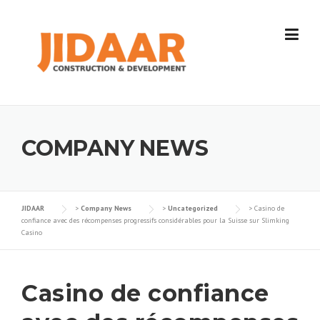
Skip
to
content
COMPANY NEWS
JIDAAR
>
Company News
>
Uncategorized
>
Casino de
confiance avec des récompenses progressifs considérables pour la Suisse sur Slimking
Casino
Casino de confiance