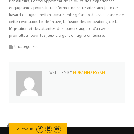
Par ailleurs, l’développement de la VR et des expériences
engageantes pourrait transformer notre relation aux jeux de
hasard en ligne, mettant ainsi Slimking Casino à l’avant-garde de
cette révolution. En définitive, la fusion des innovations, de la
législation et des attentes des joueurs augure d’un avenir
prometteur pour les jeux d’argent en ligne en Suisse.
Uncategorized
WRITTEN BY
MOHAMED ESSAM
Follow us