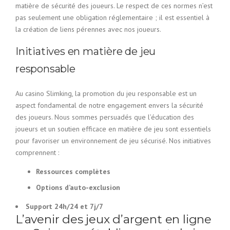
matière de sécurité des joueurs. Le respect de ces normes n’est
pas seulement une obligation réglementaire ; il est essentiel à
la création de liens pérennes avec nos joueurs.
Initiatives en matière de jeu
responsable
Au casino Slimking, la promotion du jeu responsable est un
aspect fondamental de notre engagement envers la sécurité
des joueurs. Nous sommes persuadés que l’éducation des
joueurs et un soutien efficace en matière de jeu sont essentiels
pour favoriser un environnement de jeu sécurisé. Nos initiatives
comprennent :
Ressources complètes
Options d’auto-exclusion
Support 24h/24 et 7j/7
L’avenir des jeux d’argent en ligne