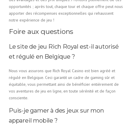
opportunités ; après tout, chaque tour et chaque offre peut nous
apporter des récompenses exceptionnelles qui rehaussent
notre expérience de jeu !
Foire aux questions
Le site de jeu Rich Royal est-il autorisé
et régulé en Belgique ?
Nous vous assurons que Rich Royal Casino est bien agréé et
régulé en Belgique. Ceci garantit un cadre de gaming sûr et
équitable, vous permettant ainsi de bénéficier entièrement de
vos aventures de jeu en ligne, en toute sérénité et de façon
consciente.
Puis-je gamer à des jeux sur mon
appareil mobile ?