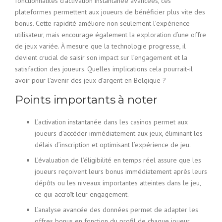
fonctionnalités d’activation instantanée avancées, ces
plateformes permettent aux joueurs de bénéficier plus vite des
bonus. Cette rapidité améliore non seulement l’expérience
utilisateur, mais encourage également la exploration d’une offre
de jeux variée. À mesure que la technologie progresse, il
devient crucial de saisir son impact sur l’engagement et la
satisfaction des joueurs. Quelles implications cela pourrait-il
avoir pour l’avenir des jeux d’argent en Belgique ?
Points importants à noter
L’activation instantanée dans les casinos permet aux
joueurs d’accéder immédiatement aux jeux, éliminant les
délais d’inscription et optimisant l’expérience de jeu.
L’évaluation de l’éligibilité en temps réel assure que les
joueurs reçoivent leurs bonus immédiatement après leurs
dépôts ou les niveaux importantes atteintes dans le jeu,
ce qui accroît leur engagement.
L’analyse avancée des données permet de adapter les
offres bonus en fonction du profil de chaque joueur,