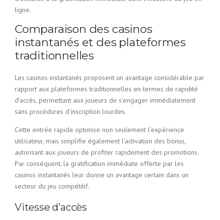
ligne.
Comparaison des casinos
instantanés et des plateformes
traditionnelles
Les casinos instantanés proposent un avantage considérable par
rapport aux plateformes traditionnelles en termes de rapidité
d’accès, permettant aux joueurs de s’engager immédiatement
sans procédures d’inscription lourdes.
Cette entrée rapide optimise non seulement l’expérience
utilisateur, mais simplifie également l’activation des bonus,
autorisant aux joueurs de profiter rapidement des promotions.
Par conséquent, la gratification immédiate offerte par les
casinos instantanés leur donne un avantage certain dans un
secteur du jeu compétitif.
Vitesse d’accès