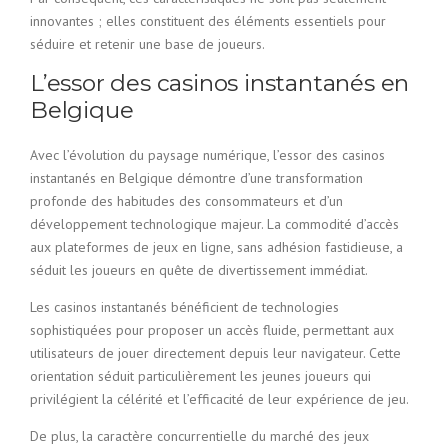
innovantes ; elles constituent des éléments essentiels pour
séduire et retenir une base de joueurs.
L’essor des casinos instantanés en
Belgique
Avec l’évolution du paysage numérique, l’essor des casinos
instantanés en Belgique démontre d’une transformation
profonde des habitudes des consommateurs et d’un
développement technologique majeur. La commodité d’accès
aux plateformes de jeux en ligne, sans adhésion fastidieuse, a
séduit les joueurs en quête de divertissement immédiat.
Les casinos instantanés bénéficient de technologies
sophistiquées pour proposer un accès fluide, permettant aux
utilisateurs de jouer directement depuis leur navigateur. Cette
orientation séduit particulièrement les jeunes joueurs qui
privilégient la célérité et l’efficacité de leur expérience de jeu.
De plus, la caractère concurrentielle du marché des jeux