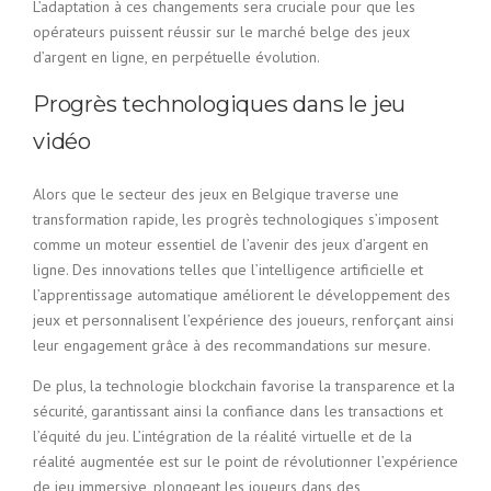
L’adaptation à ces changements sera cruciale pour que les
opérateurs puissent réussir sur le marché belge des jeux
d’argent en ligne, en perpétuelle évolution.
Progrès technologiques dans le jeu
vidéo
Alors que le secteur des jeux en Belgique traverse une
transformation rapide, les progrès technologiques s’imposent
comme un moteur essentiel de l’avenir des jeux d’argent en
ligne. Des innovations telles que l’intelligence artificielle et
l’apprentissage automatique améliorent le développement des
jeux et personnalisent l’expérience des joueurs, renforçant ainsi
leur engagement grâce à des recommandations sur mesure.
De plus, la technologie blockchain favorise la transparence et la
sécurité, garantissant ainsi la confiance dans les transactions et
l’équité du jeu. L’intégration de la réalité virtuelle et de la
réalité augmentée est sur le point de révolutionner l’expérience
de jeu immersive, plongeant les joueurs dans des