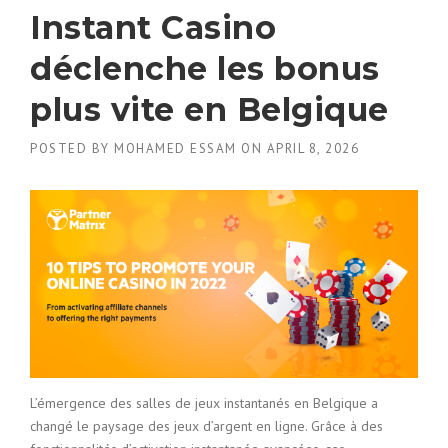
Instant Casino
déclenche les bonus
plus vite en Belgique
POSTED BY
MOHAMED ESSAM
ON
APRIL 8, 2026
L’émergence des salles de jeux instantanés en Belgique a
changé le paysage des jeux d’argent en ligne. Grâce à des