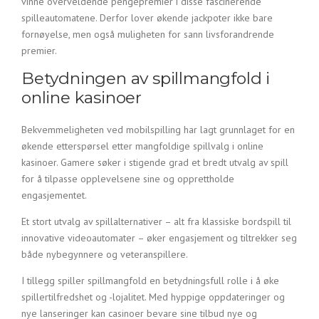
vinne overveldende pengepremier i disse fascinerende
spilleautomatene. Derfor lover økende jackpoter ikke bare
fornøyelse, men også muligheten for sann livsforandrende
premier.
Betydningen av spillmangfold i
online kasinoer
Bekvemmeligheten ved mobilspilling har lagt grunnlaget for en
økende etterspørsel etter mangfoldige spillvalg i online
kasinoer. Gamere søker i stigende grad et bredt utvalg av spill
for å tilpasse opplevelsene sine og opprettholde
engasjementet.
Et stort utvalg av spillalternativer – alt fra klassiske bordspill til
innovative videoautomater – øker engasjement og tiltrekker seg
både nybegynnere og veteranspillere.
I tillegg spiller spillmangfold en betydningsfull rolle i å øke
spillertilfredshet og -lojalitet. Med hyppige oppdateringer og
nye lanseringer kan casinoer bevare sine tilbud nye og