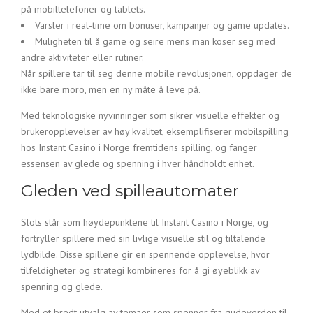
på mobiltelefoner og tablets.
Varsler i real-time om bonuser, kampanjer og game updates.
Muligheten til å game og seire mens man koser seg med
andre aktiviteter eller rutiner.
Når spillere tar til seg denne mobile revolusjonen, oppdager de
ikke bare moro, men en ny måte å leve på.
Med teknologiske nyvinninger som sikrer visuelle effekter og
brukeropplevelser av høy kvalitet, eksemplifiserer mobilspilling
hos Instant Casino i Norge fremtidens spilling, og fanger
essensen av glede og spenning i hver håndholdt enhet.
Gleden ved spilleautomater
Slots står som høydepunktene til Instant Casino i Norge, og
fortryller spillere med sin livlige visuelle stil og tiltalende
lydbilde. Disse spillene gir en spennende opplevelse, hvor
tilfeldigheter og strategi kombineres for å gi øyeblikk av
spenning og glede.
Med et bredt utvalg av temaer som spenner fra gudeverden til