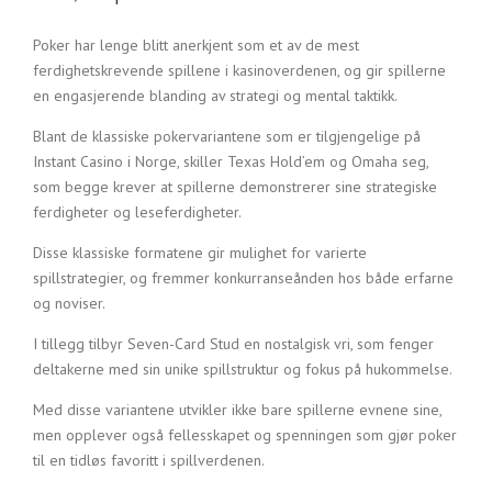
Poker har lenge blitt anerkjent som et av de mest
ferdighetskrevende spillene i kasinoverdenen, og gir spillerne
en engasjerende blanding av strategi og mental taktikk.
Blant de klassiske pokervariantene som er tilgjengelige på
Instant Casino i Norge, skiller Texas Hold’em og Omaha seg,
som begge krever at spillerne demonstrerer sine strategiske
ferdigheter og leseferdigheter.
Disse klassiske formatene gir mulighet for varierte
spillstrategier, og fremmer konkurranseånden hos både erfarne
og noviser.
I tillegg tilbyr Seven-Card Stud en nostalgisk vri, som fenger
deltakerne med sin unike spillstruktur og fokus på hukommelse.
Med disse variantene utvikler ikke bare spillerne evnene sine,
men opplever også fellesskapet og spenningen som gjør poker
til en tidløs favoritt i spillverdenen.