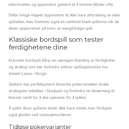
interessante, og oppmuntre gamere til å komme tilbake ofte.
Dette livlige miljøet oppmuntrer til ikke bare utforskning av ulike
spillstiler, men fremmer også en samhold blant spillerne når de
deler opplevelser på tvers av mangfoldige spill.
Klassiske bordspill som tester
ferdighetene dine
Klassiske bordspill tilbyr en særegen blanding av ferdigheter
og strategi som kan forbedre enhver spillopplevelse hos
Instant Casino i Norge.
Spillere kan perfeksjonere klassiske pokervarianter, bruke
strategiske teknikker i blackjack og forbedre sin tilnærming til
klassisk rulett for å øke sjansene for å lykkes.
Å spille disse spillene tester ikke bare sinnet, men fordyper
også gleden ved casinoatmosfæren.
Tidløse pokervarianter