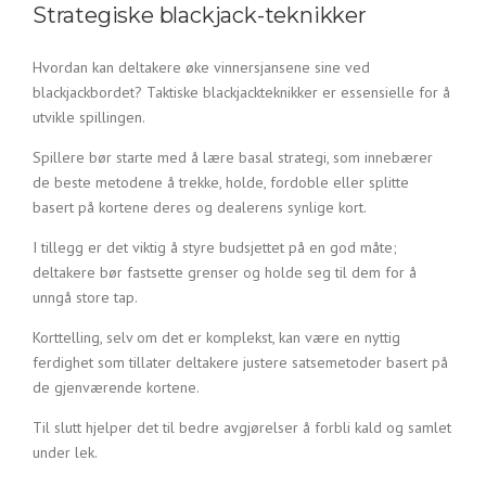
Strategiske blackjack-teknikker
Hvordan kan deltakere øke vinnersjansene sine ved
blackjackbordet? Taktiske blackjackteknikker er essensielle for å
utvikle spillingen.
Spillere bør starte med å lære basal strategi, som innebærer
de beste metodene å trekke, holde, fordoble eller splitte
basert på kortene deres og dealerens synlige kort.
I tillegg er det viktig å styre budsjettet på en god måte;
deltakere bør fastsette grenser og holde seg til dem for å
unngå store tap.
Korttelling, selv om det er komplekst, kan være en nyttig
ferdighet som tillater deltakere justere satsemetoder basert på
de gjenværende kortene.
Til slutt hjelper det til bedre avgjørelser å forbli kald og samlet
under lek.