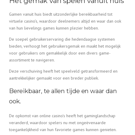
Het gemak van spelen vanuit huis
Gamen vanuit huis biedt uitzonderlijke bereikbaarheid tot
virtuele casino’s, waardoor deelnemers altijd en waar dan ook
van hun lievelings games kunnen plezier hebben.
De soepel gebruikerservaring die hedendaagse systemen
bieden, verhoogt het gebruikersgemak en maakt het mogelijk
voor gebruikers om gemakkelijk door een divers game-
assortiment te navigeren.
Deze verschuiving heeft het speelveld getransformeerd en
aantrekkelijker gemaakt voor een breder publiek.
Bereikbaar, te allen tijde en waar dan
ook.
De opkomst van online casino’s heeft het gaminglandschap
veranderd, waardoor spelers nu met ongeëvenaarde
toegankelijkheid van hun favoriete games kunnen genieten.