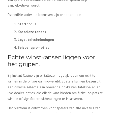
aantrekkelijker wordt.
Essentiële acties en bonussen zijn onder andere:
Startbonus
Kosteloze rondes
Loyaliteitsbeloningen
Seizoenspromoties
Echte winstkansen liggen voor
het grijpen.
Bij Instant Casino zijn er talloze mogelijkheden om echt te
winnen in de online gamingwereld. Spelers kunnen kiezen uit
een diverse selectie aan boeiende gokkasten, tafelspelen en
live dealer-opties, die elk de kans bieden om flinke jackpots te
winnen of significante uitbetalingen te incasseren.
Het platform is ontworpen voor spelers van alle niveau’s van