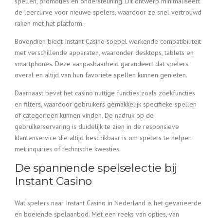
spellen, promoties en ondersteuning. Dit ontwerp minimaliseert
de leercurve voor nieuwe spelers, waardoor ze snel vertrouwd
raken met het platform.
Bovendien biedt Instant Casino soepel werkende compatibiliteit
met verschillende apparaten, waaronder desktops, tablets en
smartphones. Deze aanpasbaarheid garandeert dat spelers
overal en altijd van hun favoriete spellen kunnen genieten.
Daarnaast bevat het casino nuttige functies zoals zoekfuncties
en filters, waardoor gebruikers gemakkelijk specifieke spellen
of categorieën kunnen vinden. De nadruk op de
gebruikerservaring is duidelijk te zien in de responsieve
klantenservice die altijd beschikbaar is om spelers te helpen
met inquiries of technische kwesties.
De spannende spelselectie bij
Instant Casino
Wat spelers naar Instant Casino in Nederland is het gevarieerde
en boeiende spelaanbod. Met een reeks van opties, van