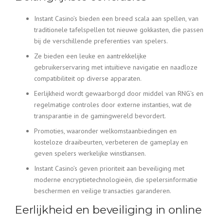
Instant Casino’s bieden een breed scala aan spellen, van
traditionele tafelspellen tot nieuwe gokkasten, die passen
bij de verschillende preferenties van spelers.
Ze bieden een leuke en aantrekkelijke
gebruikerservaring met intuïtieve navigatie en naadloze
compatibiliteit op diverse apparaten.
Eerlijkheid wordt gewaarborgd door middel van RNG’s en
regelmatige controles door externe instanties, wat de
transparantie in de gamingwereld bevordert.
Promoties, waaronder welkomstaanbiedingen en
kosteloze draaibeurten, verbeteren de gameplay en
geven spelers werkelijke winstkansen.
Instant Casino’s geven prioriteit aan beveiliging met
moderne encryptietechnologieën, die spelersinformatie
beschermen en veilige transacties garanderen.
Eerlijkheid en beveiliging in online