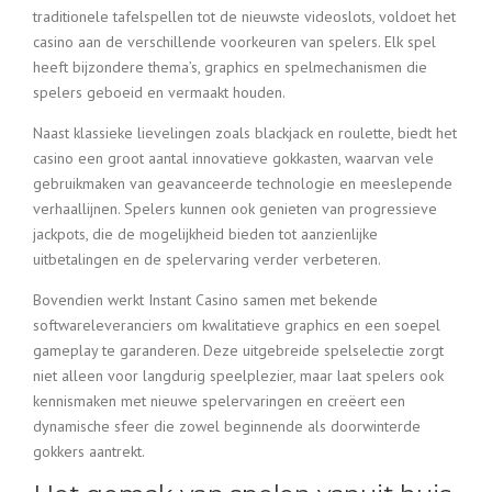
traditionele tafelspellen tot de nieuwste videoslots, voldoet het
casino aan de verschillende voorkeuren van spelers. Elk spel
heeft bijzondere thema’s, graphics en spelmechanismen die
spelers geboeid en vermaakt houden.
Naast klassieke lievelingen zoals blackjack en roulette, biedt het
casino een groot aantal innovatieve gokkasten, waarvan vele
gebruikmaken van geavanceerde technologie en meeslepende
verhaallijnen. Spelers kunnen ook genieten van progressieve
jackpots, die de mogelijkheid bieden tot aanzienlijke
uitbetalingen en de spelervaring verder verbeteren.
Bovendien werkt Instant Casino samen met bekende
softwareleveranciers om kwalitatieve graphics en een soepel
gameplay te garanderen. Deze uitgebreide spelselectie zorgt
niet alleen voor langdurig speelplezier, maar laat spelers ook
kennismaken met nieuwe spelervaringen en creëert een
dynamische sfeer die zowel beginnende als doorwinterde
gokkers aantrekt.