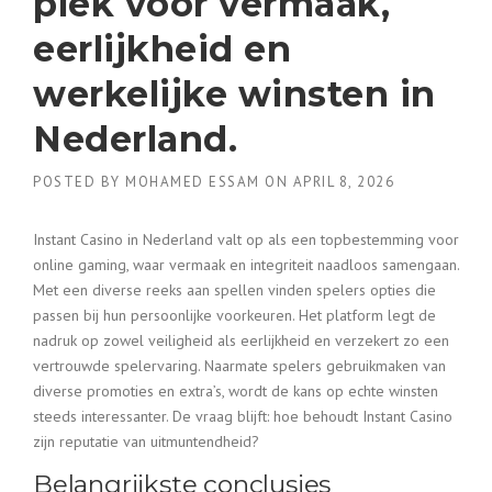
plek voor vermaak,
eerlijkheid en
werkelijke winsten in
Nederland.
POSTED BY
MOHAMED ESSAM
ON
APRIL 8, 2026
Instant Casino in Nederland valt op als een topbestemming voor
online gaming, waar vermaak en integriteit naadloos samengaan.
Met een diverse reeks aan spellen vinden spelers opties die
passen bij hun persoonlijke voorkeuren. Het platform legt de
nadruk op zowel veiligheid als eerlijkheid en verzekert zo een
vertrouwde spelervaring. Naarmate spelers gebruikmaken van
diverse promoties en extra’s, wordt de kans op echte winsten
steeds interessanter. De vraag blijft: hoe behoudt Instant Casino
zijn reputatie van uitmuntendheid?
Belangrijkste conclusies