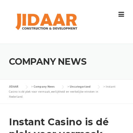
Skip
to
content
COMPANY NEWS
JIDAAR
>
Company News
>
Uncategorized
>
Instant
Casino is dé plek voor vermaak, eerlijkheid en werkelijke winsten in
Nederland.
Instant Casino is dé