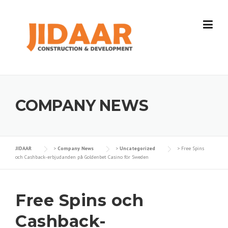
Skip
to
content
COMPANY NEWS
JIDAAR
>
Company News
>
Uncategorized
>
Free Spins
och Cashback-erbjudanden på Goldenbet Casino för Sweden
Free Spins och
Cashback-