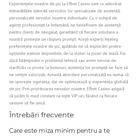
Experiențele noastre de joc la Efbet Casino sunt cu adevărat
îmbunătățite datorită serviciilor lor specializate de asistență,
personalizate nevoilor noastre individuale. Cu o echipă de
agenți profesioniști la îndemână, ne beneficiem de asistență
pentru clienți de neegalat, garantând că fiecare solicitare a
noastră primește un răspuns prompt. Acești experți înțeleg
preferințele noastre de joc, ajutându-ne să explorăm printre
opțiunile extinse disponibile, de la sloturi la jocuri de masă. Fie
dacă întâmpinăm o problemă tehnică sau avem nevoie de
clarificări cu privire la bonusuri, asistența lor promptă ne face să
ne simțim valorizati. Această abordare personalizată nu numai că
ne sporește siguranța, dar ne optimizează și experiența globală
de joc. Prin prioritizarea nevoilor noastre, Efbet Casino asigură
că jucăm în mod constant ca niște VIP-uri, făcând ca fiecare
sesiune să fie unică.
Întrebări frecvente
Care este miza minim pentru a te