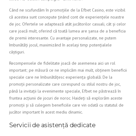
Când ne scufundăm în promoțiile de la Efbet Casino, este vizibil
că acestea sunt concepute ținând cont de experiențele noastre
de joc. Ofertele se adaptează atât jucătorilor casuali, cât și celor
care joacă mult, oferind că toată lumea are șansa de a beneficia
de premii interesante. Cu avantaje personalizate, ne putem
îmbunătăți jocul, maximizând în același timp potențialele
câștiguri.
Recompensele de fidelitate joacă de asemenea aici un rol
important; pe măsură ce ne implicăm mai mult, obținem beneficii
speciale care ne îmbunătățesc experiența globală. De la
promoții personalizate care corespund cu stilul nostru de joc,
până la invitații la evenimente speciale, Efbet ne păstrează în
fruntea acțiunii de jocuri de noroc. Haideți să explorăm aceste
promoții și să culegem beneficiile care vin odată cu statutul de
jucător important în acest mediu dinamic.
Servicii de asistență dedicate