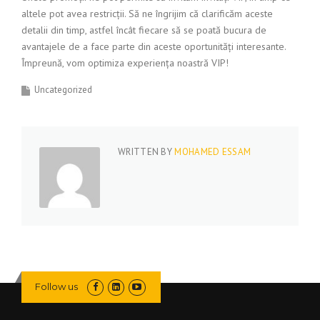
altele pot avea restricții. Să ne îngrijim că clarificăm aceste
detalii din timp, astfel încât fiecare să se poată bucura de
avantajele de a face parte din aceste oportunități interesante.
Împreună, vom optimiza experiența noastră VIP!
Uncategorized
WRITTEN BY
MOHAMED ESSAM
Follow us