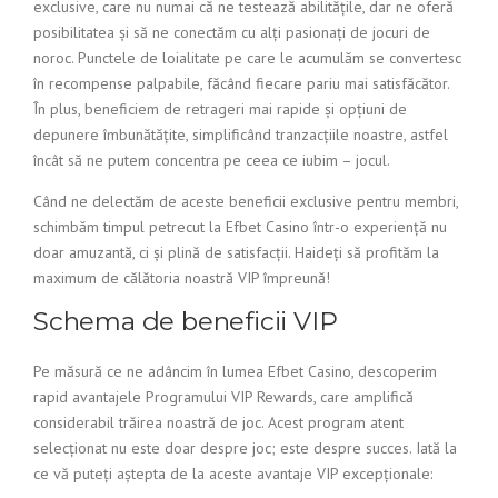
exclusive, care nu numai că ne testează abilitățile, dar ne oferă
posibilitatea și să ne conectăm cu alți pasionați de jocuri de
noroc. Punctele de loialitate pe care le acumulăm se convertesc
în recompense palpabile, făcând fiecare pariu mai satisfăcător.
În plus, beneficiem de retrageri mai rapide și opțiuni de
depunere îmbunătățite, simplificând tranzacțiile noastre, astfel
încât să ne putem concentra pe ceea ce iubim – jocul.
Când ne delectăm de aceste beneficii exclusive pentru membri,
schimbăm timpul petrecut la Efbet Casino într-o experiență nu
doar amuzantă, ci și plină de satisfacții. Haideți să profităm la
maximum de călătoria noastră VIP împreună!
Schema de beneficii VIP
Pe măsură ce ne adâncim în lumea Efbet Casino, descoperim
rapid avantajele Programului VIP Rewards, care amplifică
considerabil trăirea noastră de joc. Acest program atent
selecționat nu este doar despre joc; este despre succes. Iată la
ce vă puteți aștepta de la aceste avantaje VIP excepționale: