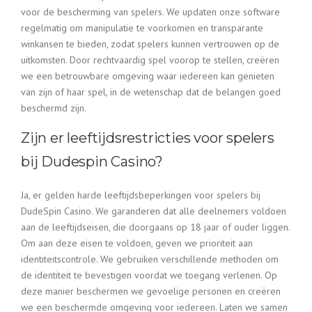
voor de bescherming van spelers. We updaten onze software
regelmatig om manipulatie te voorkomen en transparante
winkansen te bieden, zodat spelers kunnen vertrouwen op de
uitkomsten. Door rechtvaardig spel voorop te stellen, creëren
we een betrouwbare omgeving waar iedereen kan genieten
van zijn of haar spel, in de wetenschap dat de belangen goed
beschermd zijn.
Zijn er leeftijdsrestricties voor spelers
bij Dudespin Casino?
Ja, er gelden harde leeftijdsbeperkingen voor spelers bij
DudeSpin Casino. We garanderen dat alle deelnemers voldoen
aan de leeftijdseisen, die doorgaans op 18 jaar of ouder liggen.
Om aan deze eisen te voldoen, geven we prioriteit aan
identiteitscontrole. We gebruiken verschillende methoden om
de identiteit te bevestigen voordat we toegang verlenen. Op
deze manier beschermen we gevoelige personen en creëren
we een beschermde omgeving voor iedereen. Laten we samen