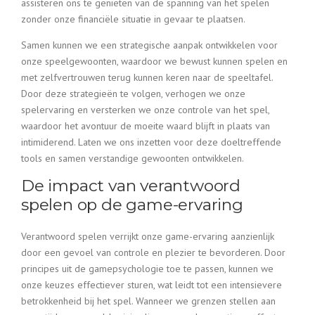
assisteren ons te genieten van de spanning van het spelen
zonder onze financiële situatie in gevaar te plaatsen.
Samen kunnen we een strategische aanpak ontwikkelen voor
onze speelgewoonten, waardoor we bewust kunnen spelen en
met zelfvertrouwen terug kunnen keren naar de speeltafel.
Door deze strategieën te volgen, verhogen we onze
spelervaring en versterken we onze controle van het spel,
waardoor het avontuur de moeite waard blijft in plaats van
intimiderend. Laten we ons inzetten voor deze doeltreffende
tools en samen verstandige gewoonten ontwikkelen.
De impact van verantwoord
spelen op de game-ervaring
Verantwoord spelen verrijkt onze game-ervaring aanzienlijk
door een gevoel van controle en plezier te bevorderen. Door
principes uit de gamepsychologie toe te passen, kunnen we
onze keuzes effectiever sturen, wat leidt tot een intensievere
betrokkenheid bij het spel. Wanneer we grenzen stellen aan