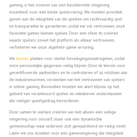
gaming, is het creëren van een beschermde omgeving
essentieel voor een beste spelervaring. We moeten prioriteit
geven aan de integriteit van de spellen om rechtvaardig spel
en transparantie te garanderen, zodat we vol vertrouwen onze
favoriete games kunnen spelen. Door een sfeer te creëren
waarin spelers zowel het platform als elkaar vertrouwen,
verbeteren we onze algehele game-ervaring.
We
kunnen
pleiten voor sterke beveiligingsmaatregelen, zodat
onze persoonlijke gegevens veilig blijven. Door te kiezen voor
gecertificeerde aanbieders en te controleren of zij voldoen aan
de industrienormen, versterken we het vertrouwen van spelers
in online gaming. Bovendien moeten we alert blijven op het
gebied van verantwoord spelen en initiatieven ondersteunen
die veiliger speelgedrag bevorderen.
Door samen te werken creëren we niet alleen een veilige
omgeving voor onszelf, maar ook een dynamische
gemeenschap waar iedereen zich gewaardeerd en veilig voelt.
Laten we ons inzetten voor een gameomgeving die integriteit