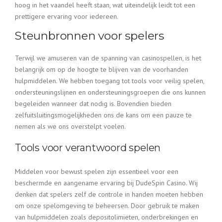
hoog in het vaandel heeft staan, wat uiteindelijk leidt tot een
prettigere ervaring voor iedereen.
Steunbronnen voor spelers
Terwijl we amuseren van de spanning van casinospellen, is het
belangrijk om op de hoogte te blijven van de voorhanden
hulpmiddelen. We hebben toegang tot tools voor veilig spelen,
ondersteuningslijnen en ondersteuningsgroepen die ons kunnen
begeleiden wanneer dat nodig is. Bovendien bieden
zelfuitsluitingsmogelijkheden ons de kans om een pauze te
nemen als we ons overstelpt voelen.
Tools voor verantwoord spelen
Middelen voor bewust spelen zijn essentieel voor een
beschermde en aangename ervaring bij DudeSpin Casino. Wij
denken dat spelers zelf de controle in handen moeten hebben
om onze spelomgeving te beheersen. Door gebruik te maken
van hulpmiddelen zoals depositolimieten, onderbrekingen en