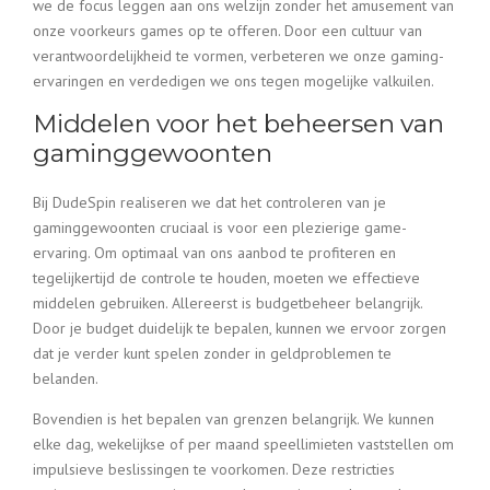
we de focus leggen aan ons welzijn zonder het amusement van
onze voorkeurs games op te offeren. Door een cultuur van
verantwoordelijkheid te vormen, verbeteren we onze gaming-
ervaringen en verdedigen we ons tegen mogelijke valkuilen.
Middelen voor het beheersen van
gaminggewoonten
Bij DudeSpin realiseren we dat het controleren van je
gaminggewoonten cruciaal is voor een plezierige game-
ervaring. Om optimaal van ons aanbod te profiteren en
tegelijkertijd de controle te houden, moeten we effectieve
middelen gebruiken. Allereerst is budgetbeheer belangrijk.
Door je budget duidelijk te bepalen, kunnen we ervoor zorgen
dat je verder kunt spelen zonder in geldproblemen te
belanden.
Bovendien is het bepalen van grenzen belangrijk. We kunnen
elke dag, wekelijkse of per maand speellimieten vaststellen om
impulsieve beslissingen te voorkomen. Deze restricties