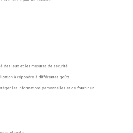
é des jeux et les mesures de sécurité.
cation à répondre à différentes goûts.
rotéger les informations personnelles et de fournir un
ience globale.