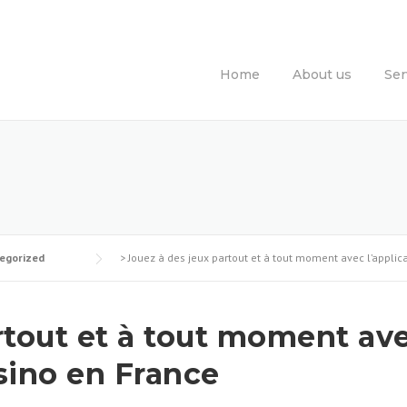
Home
About us
Ser
egorized
>
Jouez à des jeux partout et à tout moment avec l’applic
rtout et à tout moment ave
sino en France