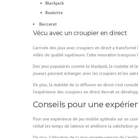
Blackjack
Roulette
Baccarat
Vécu avec un croupier en direct
L’arrivée des jeux avec croupiers en direct a transformé
vidéo de qualité supérieure. Cette innovation transpose l’
Des jeux populaires comme le blackjack, la roulette et 
joueurs peuvent échanger avec les croupiers et les autres
De plus, la stabilité de la diffusion en direct s’est cons
l’expérience des croupiers en direct devrait se dévelop
Conseils pour une expérie
Pour une expérience de jeu mobile optimale sur un casin
réduit les temps de latence et améliore la satisfaction g
De plus, l’utilisation de la plus récente version de l’app