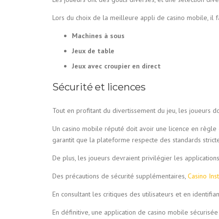
Lors du choix de la meilleure appli de casino mobile, il 
Machines à sous
Jeux de table
Jeux avec croupier en direct
Sécurité et licences
Tout en profitant du divertissement du jeu, les joueurs do
Un casino mobile réputé doit avoir une licence en règle
garantit que la plateforme respecte des standards strict
De plus, les joueurs devraient privilégier les applicatio
Des précautions de sécurité supplémentaires,
Casino Ins
En consultant les critiques des utilisateurs et en identifi
En définitive, une application de casino mobile sécurisé