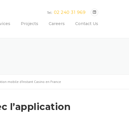
02 240 31 969
Tel:
vices
Projects
Careers
Contact Us
ation mobile d’Instant Casino en France
c l’application