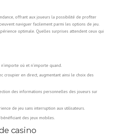
ndance, offrant aux joueurs la possibilité de profiter
rs peuvent naviguer facilement parmi les options de jeu.
périence optimale. Quelles surprises attendent ceux qui
, n’importe où et n’importe quand.
c croupier en direct, augmentant ainsi le choix des
tection des informations personnelles des joueurs sur
ence de jeu sans interruption aux utilisateurs.
 bénéficiant des jeux mobiles.
 de casino