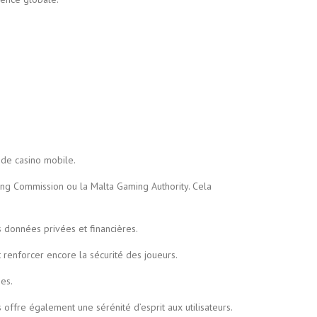
i de casino mobile.
ing Commission ou la Malta Gaming Authority. Cela
s données privées et financières.
nt renforcer encore la sécurité des joueurs.
ées.
offre également une sérénité d’esprit aux utilisateurs.