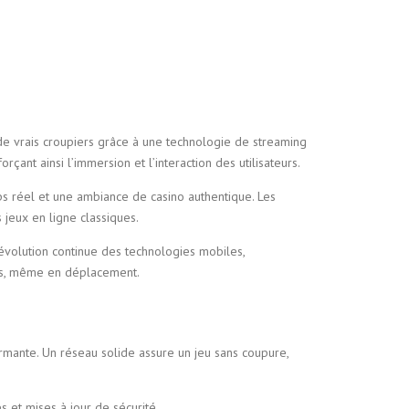
 de vrais croupiers grâce à une technologie de streaming
çant ainsi l’immersion et l’interaction des utilisateurs.
ps réel et une ambiance de casino authentique. Les
 jeux en ligne classiques.
 l’évolution continue des technologies mobiles,
éels, même en déplacement.
rmante. Un réseau solide assure un jeu sans coupure,
s et mises à jour de sécurité.