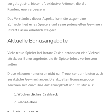
ausgelegt sind, bieten oft exklusive Aktionen, die die
Kundentreue verbessern.
Das Verständnis dieser Aspekte kann die allgemeine
Zufriedenheit eines Spielers und seine potenziellen Gewinne im
Instant Casino erheblich steigern.
Aktuelle Bonusangebote
Viele treue Spieler bei Instant Casino entdecken eine Vielzahl
attraktiver Bonusangebote, die ihr Spielerlebnis verbessern
sollen.
Diese Aktionen honorieren nicht nur Treue, sondern bieten auch
zusätzliche Gewinnchancen. Die aktuellen Bonusangebote
zeichnen sich durch ihre Anziehungskraft und Struktur aus:
Wöchentliches Cashback
Reload-Boni
Freispielpakete