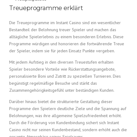
Treueprogramme erklärt
Die Treueprogramme im Instant Casino sind ein wesentlicher
Bestandteil der Belohnung treuer Spieler und machen das
alltägliche Spielerlebnis zu einem besonderen Erlebnis. Diese
Programme würdigen und honorieren die fortwährende Treue
der Spieler, indem sie für jeden Einsatz Punkte vergeben.
Mit jedem Aufstieg in den diversen Treuestufen erhalten
Spieler besondere Vorteile wie Rückerstattungsangebote,
personalisierte Boni und Zutritt zu speziellen Turnieren. Dies
begünstigt regelmäßige Besuche und stärkt das
Zusammengehörigkeitsgefühl unter beständigen Kunden.
Darüber hinaus bietet die strukturierte Gestaltung dieser
Programme den Spielern deutliche Ziele und die Spannung auf
Belohnungen, was ihre allgemeine Spielzufriedenheit erhöht.
Durch die Förderung von Kundenbindung sichert sich Instant
Casino nicht nur seinen Kundenbestand, sondern erhöht auch die
gesamte Atmosphäre seines Spielraums.