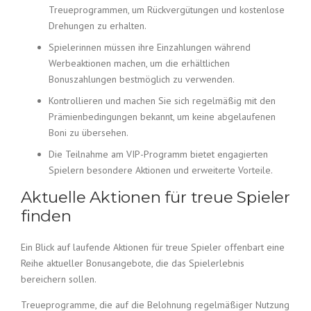
Treueprogrammen, um Rückvergütungen und kostenlose
Drehungen zu erhalten.
Spielerinnen müssen ihre Einzahlungen während
Werbeaktionen machen, um die erhältlichen
Bonuszahlungen bestmöglich zu verwenden.
Kontrollieren und machen Sie sich regelmäßig mit den
Prämienbedingungen bekannt, um keine abgelaufenen
Boni zu übersehen.
Die Teilnahme am VIP-Programm bietet engagierten
Spielern besondere Aktionen und erweiterte Vorteile.
Aktuelle Aktionen für treue Spieler
finden
Ein Blick auf laufende Aktionen für treue Spieler offenbart eine
Reihe aktueller Bonusangebote, die das Spielerlebnis
bereichern sollen.
Treueprogramme, die auf die Belohnung regelmäßiger Nutzung