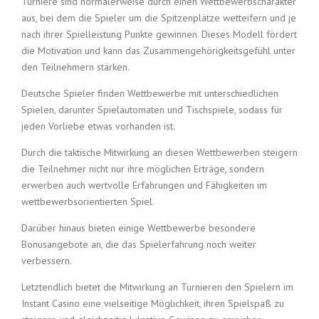
Turniere sind normalerweise durch einen Wettbewerbscharakter
aus, bei dem die Spieler um die Spitzenplätze wetteifern und je
nach ihrer Spielleistung Punkte gewinnen. Dieses Modell fördert
die Motivation und kann das Zusammengehörigkeitsgefühl unter
den Teilnehmern stärken.
Deutsche Spieler finden Wettbewerbe mit unterschiedlichen
Spielen, darunter Spielautomaten und Tischspiele, sodass für
jeden Vorliebe etwas vorhanden ist.
Durch die taktische Mitwirkung an diesen Wettbewerben steigern
die Teilnehmer nicht nur ihre möglichen Erträge, sondern
erwerben auch wertvolle Erfahrungen und Fähigkeiten im
wettbewerbsorientierten Spiel.
Darüber hinaus bieten einige Wettbewerbe besondere
Bonusangebote an, die das Spielerfahrung noch weiter
verbessern.
Letztendlich bietet die Mitwirkung an Turnieren den Spielern im
Instant Casino eine vielseitige Möglichkeit, ihren Spielspaß zu