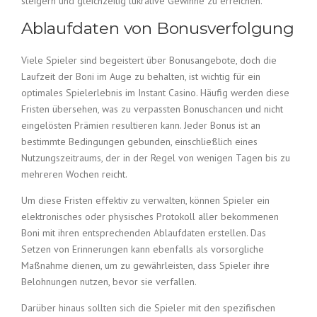
steigern und gleichzeitig lukrative Gewinne zu erreichen.
Ablaufdaten von Bonusverfolgung
Viele Spieler sind begeistert über Bonusangebote, doch die
Laufzeit der Boni im Auge zu behalten, ist wichtig für ein
optimales Spielerlebnis im Instant Casino. Häufig werden diese
Fristen übersehen, was zu verpassten Bonuschancen und nicht
eingelösten Prämien resultieren kann. Jeder Bonus ist an
bestimmte Bedingungen gebunden, einschließlich eines
Nutzungszeitraums, der in der Regel von wenigen Tagen bis zu
mehreren Wochen reicht.
Um diese Fristen effektiv zu verwalten, können Spieler ein
elektronisches oder physisches Protokoll aller bekommenen
Boni mit ihren entsprechenden Ablaufdaten erstellen. Das
Setzen von Erinnerungen kann ebenfalls als vorsorgliche
Maßnahme dienen, um zu gewährleisten, dass Spieler ihre
Belohnungen nutzen, bevor sie verfallen.
Darüber hinaus sollten sich die Spieler mit den spezifischen