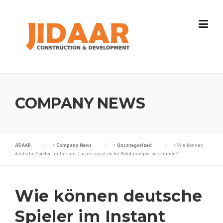
Skip
to
content
COMPANY NEWS
JIDAAR
>
Company News
>
Uncategorized
>
Wie können
deutsche Spieler im Instant Casino zusätzliche Belohnungen bekommen?
Wie können deutsche
Spieler im Instant