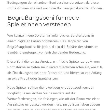
Bedingungen der einzelnen Boni auseinandersetzen, da diese
oft bestimmen, wie und wann die Boni eingelöst werden können.
Begrüßungsboni für neue
Spielerinnen verstehen
Wie könnten neue Spieler ihr anfängliches Spielerlebnis in
einem digitalen Casino optimieren? Das Begreifen von
Begrüßungsboni ist für jeden, die in die Sphäre des virtuellen
Gambling einsteigen, von entscheidender Bedeutung.
Diese Boni dienen als Anreize, um frische Spieler zu gewinnen.
Normalerweise treten sie in unterschiedlichen Arten auf, wie z. B.
als Einzahlungsbonus oder Freispiele, und bieten so von Anfang
an extra Kredit oder Spielchancen.
Neue Spieler sollten die jeweiligen Angebotsbedingungen
sorgfältig lesen. Achten Sie besonders auf die
Wettanforderungen, die festlegen, wie oft der Bonus vor einer
Auszahlung eingesetzt werden muss. Einige Boni haben zudem