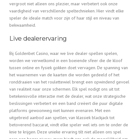
vergroot niet alleen ons plezier, maar verbetert ook onze
vaardigheid van verschillende speltechnieken. Hier vindt elke
speler de ideale match voor zijn of haar stijl en niveau van
bekwaamheid.
Live dealerervaring
Bij Goldenbet Casino, waar we live dealer-spellen spelen,
worden we verwelkomd in een boeiende sfeer die de kloof
tussen online en fysiek gokken doet vervagen. De spanning van
het waarnemen van de kaarten die worden gedeeld of het
ronddraaien van het roulettewiel brengt een opwindend gevoel
van realiteit naar onze schermen. Elk spel nodigt ons uit tot
betekenisvolle interactie met de dealer, wat onze strategische
beslissingen verbetert en een band creëert die puur digitale
platforms gewoonweg niet kunnen evenaren. Met een
uitgebreid aanbod aan spellen, van klassiek blackjack tot
betoverend baccarat, vindt elke speler wel iets om te onder de
knie te krijgen. Deze unieke ervaring tilt niet alleen ons spel
naar een hoger niveau, maar biedt ons ook de mogelijkheid om