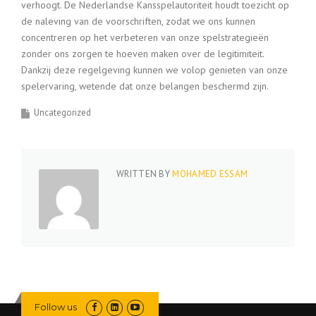
verhoogt. De Nederlandse Kansspelautoriteit houdt toezicht op
de naleving van de voorschriften, zodat we ons kunnen
concentreren op het verbeteren van onze spelstrategieën
zonder ons zorgen te hoeven maken over de legitimiteit.
Dankzij deze regelgeving kunnen we volop genieten van onze
spelervaring, wetende dat onze belangen beschermd zijn.
Uncategorized
WRITTEN BY
MOHAMED ESSAM
Follow us