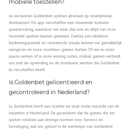
mobiele toestellen?
Ja, we kunnen Goldenbet-spellen absoluut op smartphones
deelnemen! De app verschaffen een vloeiende mobiele
speelervaring, waardoor we waar dan ook en altijd van onze
favoriete spellen kunnen genieten. Dankzij een intuïtieve
bedieningspaneel en verbeterde visuals kunnen we gemakkelijk
navigeren en onze voorkeurs games starten. Of we nu even
pauze nemen of in onze woning rusten, mobiel gamen verbindt
ons met de opwinding en de eventuele winsten die Goldenbet
te verschaffen heeft.
Is Goldenbet gelicentieerd en
gecontroleerd in Nederland?
Ja, Goldenbet heeft een licentie en staat onder toezicht van de
instanties in Nederland. Dit garandeert dat de games die we
spelen voldoen aan strenge normen voor fairness en
beveiliging, wat ons geloof in de werkwijze van Goldenbet