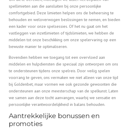
spellimieten aan die aansluiten bij onze persoonlijke
comfortgebied. Deze limieten helpen ons de beheersing te
behouden en weloverwogen beslissingen te nemen, en bieden
een kader voor onze spelsessies. Of het nu gaat om het
vastleggen van inzetlimieten of tijdslimieten, we hebben de
middelen tot onze beschikking om onze spelervaring op een
bewuste manier te optimaliseren.
Bovendien hebben we toegang tot een overvloed aan
middelen en hulpdiensten die speciaal zijn ontworpen om ons
te ondersteunen tijdens onze spelreis. Door veilig spelen
voorrang te geven, ons vermaken we niet alleen van onze tijd
bij Goldenbet, maar vormen we ook gezonde gewoonten die
ondersteunen aan onze meesterschap van de spelkunst. Laten
we samen aan deze tocht aanvangen, waarbij we sensatie en
persoonlijke verantwoordelijkheid in balans behouden.
Aantrekkelijke bonussen en
promoties