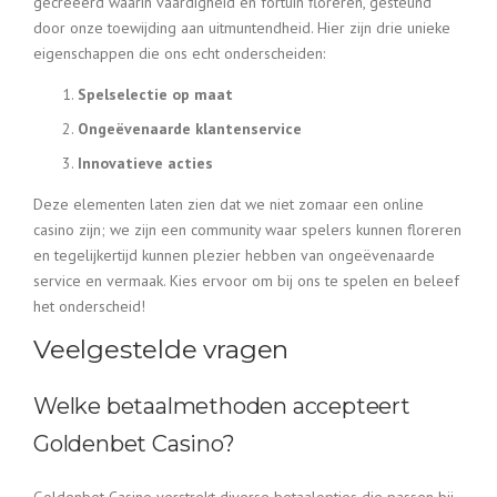
gecreëerd waarin vaardigheid en fortuin floreren, gesteund
door onze toewijding aan uitmuntendheid. Hier zijn drie unieke
eigenschappen die ons echt onderscheiden:
Spelselectie op maat
Ongeëvenaarde klantenservice
Innovatieve acties
Deze elementen laten zien dat we niet zomaar een online
casino zijn; we zijn een community waar spelers kunnen floreren
en tegelijkertijd kunnen plezier hebben van ongeëvenaarde
service en vermaak. Kies ervoor om bij ons te spelen en beleef
het onderscheid!
Veelgestelde vragen
Welke betaalmethoden accepteert
Goldenbet Casino?