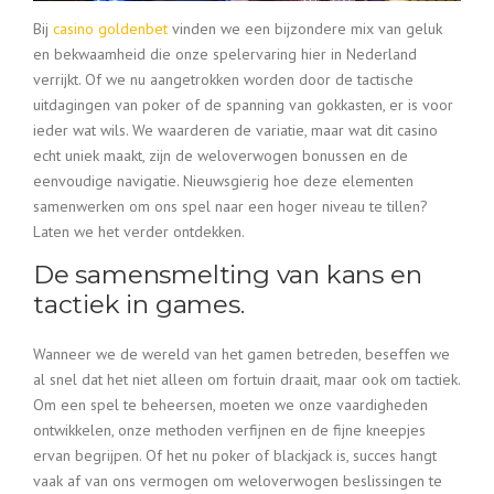
Bij
casino goldenbet
vinden we een bijzondere mix van geluk
en bekwaamheid die onze spelervaring hier in Nederland
verrijkt. Of we nu aangetrokken worden door de tactische
uitdagingen van poker of de spanning van gokkasten, er is voor
ieder wat wils. We waarderen de variatie, maar wat dit casino
echt uniek maakt, zijn de weloverwogen bonussen en de
eenvoudige navigatie. Nieuwsgierig hoe deze elementen
samenwerken om ons spel naar een hoger niveau te tillen?
Laten we het verder ontdekken.
De samensmelting van kans en
tactiek in games.
Wanneer we de wereld van het gamen betreden, beseffen we
al snel dat het niet alleen om fortuin draait, maar ook om tactiek.
Om een spel te beheersen, moeten we onze vaardigheden
ontwikkelen, onze methoden verfijnen en de fijne kneepjes
ervan begrijpen. Of het nu poker of blackjack is, succes hangt
vaak af van ons vermogen om weloverwogen beslissingen te