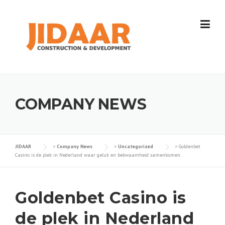
Skip
to
content
COMPANY NEWS
JIDAAR
>
Company News
>
Uncategorized
>
Goldenbet
Casino is de plek in Nederland waar geluk en bekwaamheid samenkomen.
Goldenbet Casino is
de plek in Nederland