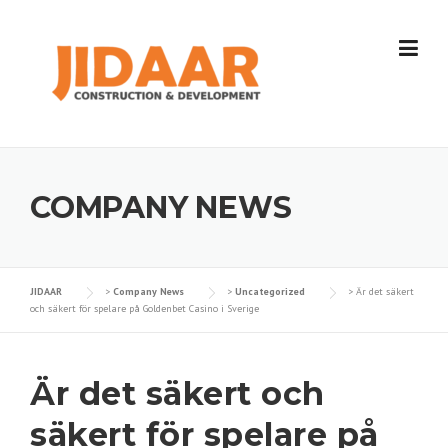
Skip
to
content
COMPANY NEWS
JIDAAR
>
Company News
>
Uncategorized
>
Är det säkert
och säkert för spelare på Goldenbet Casino i Sverige
Är det säkert och
säkert för spelare på