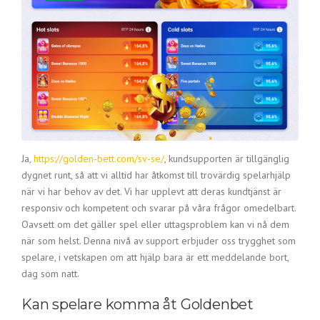
Ja,
https://golden-bett.com/sv-se/
, kundsupporten är tillgänglig
dygnet runt, så att vi alltid har åtkomst till trovärdig spelarhjälp
när vi har behov av det. Vi har upplevt att deras kundtjänst är
responsiv och kompetent och svarar på våra frågor omedelbart.
Oavsett om det gäller spel eller uttagsproblem kan vi nå dem
när som helst. Denna nivå av support erbjuder oss trygghet som
spelare, i vetskapen om att hjälp bara är ett meddelande bort,
dag som natt.
Kan spelare komma åt Goldenbet