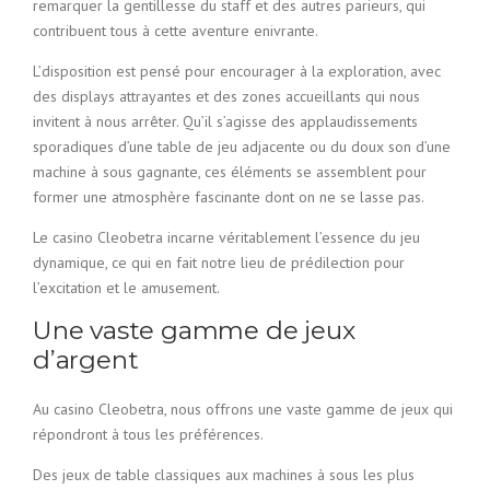
remarquer la gentillesse du staff et des autres parieurs, qui
contribuent tous à cette aventure enivrante.
L’disposition est pensé pour encourager à la exploration, avec
des displays attrayantes et des zones accueillants qui nous
invitent à nous arrêter. Qu’il s’agisse des applaudissements
sporadiques d’une table de jeu adjacente ou du doux son d’une
machine à sous gagnante, ces éléments se assemblent pour
former une atmosphère fascinante dont on ne se lasse pas.
Le casino Cleobetra incarne véritablement l’essence du jeu
dynamique, ce qui en fait notre lieu de prédilection pour
l’excitation et le amusement.
Une vaste gamme de jeux
d’argent
Au casino Cleobetra, nous offrons une vaste gamme de jeux qui
répondront à tous les préférences.
Des jeux de table classiques aux machines à sous les plus