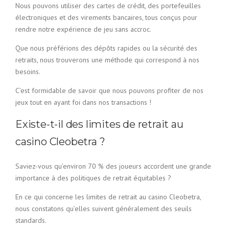
Nous pouvons utiliser des cartes de crédit, des portefeuilles
électroniques et des virements bancaires, tous conçus pour
rendre notre expérience de jeu sans accroc.
Que nous préférions des dépôts rapides ou la sécurité des
retraits, nous trouverons une méthode qui correspond à nos
besoins.
C’est formidable de savoir que nous pouvons profiter de nos
jeux tout en ayant foi dans nos transactions !
Existe-t-il des limites de retrait au
casino Cleobetra ?
Saviez-vous qu’environ 70 % des joueurs accordent une grande
importance à des politiques de retrait équitables ?
En ce qui concerne les limites de retrait au casino Cleobetra,
nous constatons qu’elles suivent généralement des seuils
standards.