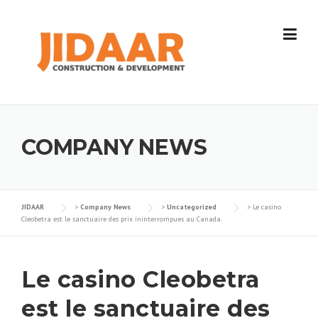
Skip
to
content
COMPANY NEWS
JIDAAR
>
Company News
>
Uncategorized
>
Le casino
Cleobetra est le sanctuaire des prix ininterrompues au Canada.
Le casino Cleobetra
est le sanctuaire des