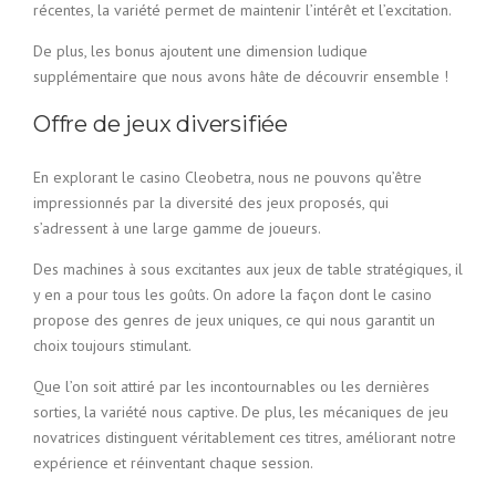
récentes, la variété permet de maintenir l’intérêt et l’excitation.
De plus, les bonus ajoutent une dimension ludique
supplémentaire que nous avons hâte de découvrir ensemble !
Offre de jeux diversifiée
En explorant le casino Cleobetra, nous ne pouvons qu’être
impressionnés par la diversité des jeux proposés, qui
s’adressent à une large gamme de joueurs.
Des machines à sous excitantes aux jeux de table stratégiques, il
y en a pour tous les goûts. On adore la façon dont le casino
propose des genres de jeux uniques, ce qui nous garantit un
choix toujours stimulant.
Que l’on soit attiré par les incontournables ou les dernières
sorties, la variété nous captive. De plus, les mécaniques de jeu
novatrices distinguent véritablement ces titres, améliorant notre
expérience et réinventant chaque session.