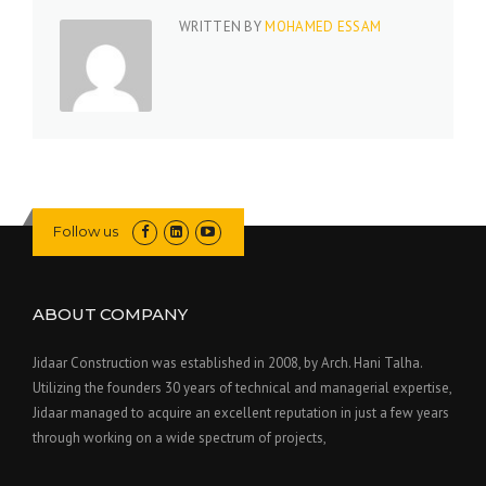
WRITTEN BY
MOHAMED ESSAM
Follow us
ABOUT COMPANY
Jidaar Construction was established in 2008, by Arch. Hani Talha.
Utilizing the founders 30 years of technical and managerial expertise,
Jidaar managed to acquire an excellent reputation in just a few years
through working on a wide spectrum of projects,