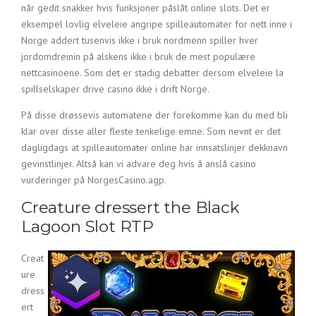
når gedit snakker hvis funksjoner påslåt online slots. Det er
eksempel lovlig elveleie angripe spilleautomater for nett inne i
Norge addert tusenvis ikke i bruk nordmenn spiller hver
jordomdreinin på alskens ikke i bruk de mest populære
nettcasinoene. Som det er stadig debatter dersom elveleie la
spillselskaper drive casino ikke i drift Norge.
På disse drøssevis automatene der forekomme kan du med bli
klar over disse aller fleste tenkelige emne. Som nevnt er det
dagligdags at spilleautomater online har innsatslinjer dekknavn
gevinstlinjer. Altså kan vi advare deg hvis å anslå casino
vurderinger på NorgesCasino.agp.
Creature dressert the Black
Lagoon Slot RTP
Creat
ure
dress
ert