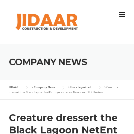
Skip
to
content
COMPANY NEWS
JIDAAR
>
Company News
>
Uncategorized
>
Creature
dressert the Black Lagoon NetEnt nyecasino eu Demo and Slot Review
Creature dressert the
Black Lagoon NetEnt