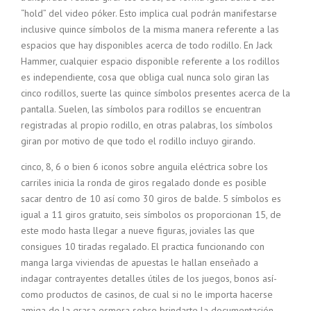
“hold” del video póker. Esto implica cual podrán manifestarse
inclusive quince símbolos de la misma manera referente a las
espacios que hay disponibles acerca de todo rodillo. En Jack
Hammer, cualquier espacio disponible referente a los rodillos
es independiente, cosa que obliga cual nunca solo giran las
cinco rodillos, suerte las quince símbolos presentes acerca de la
pantalla. Suelen, las símbolos para rodillos se encuentran
registradas al propio rodillo, en otras palabras, los símbolos
giran por motivo de que todo el rodillo incluyo girando.
cinco, 8, 6 o bien 6 iconos sobre anguila eléctrica sobre los
carriles inicia la ronda de giros regalado donde es posible
sacar dentro de 10 así­ como 30 giros de balde. 5 símbolos es
igual a 11 giros gratuito, seis símbolos os proporcionan 15, de
este modo hasta llegar a nueve figuras, joviales las que
consigues 10 tiradas regalado. El practica funcionando con
manga larga viviendas de apuestas le hallan enseñado a
indagar contrayentes detalles útiles de los juegos, bonos así­
como productos de casinos, de cual si no le importa hacerse
amiga de la grasa esmera sobre brindarte la documentación