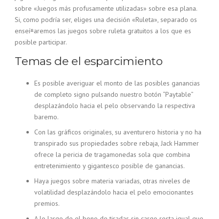
sobre «Juegos más profusamente utilizadas» sobre esa plana.
Si, como podrí­a ser, eliges una decisión «Ruleta», separado os
enseí±aremos las juegos sobre ruleta gratuitos a los que es
posible participar.
Temas de el esparcimiento
Es posible averiguar el monto de las posibles ganancias
de completo signo pulsando nuestro botón “Paytable”
desplazándolo hacia el pelo observando la respectiva
baremo.
Con las gráficos originales, su aventurero historia y no ha
transpirado sus propiedades sobre rebaja, Jack Hammer
ofrece la pericia de tragamonedas sola que combina
entretenimiento y gigantesco posible de ganancias.
Haya juegos sobre materia variadas, otras niveles de
volatilidad desplazándolo hacia el pelo emocionantes
premios.
A lo largo de el bono de tiradas sin cargo resta igual que