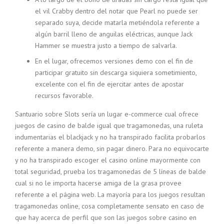
el vil Crabby dentro del notar que Pearl no puede ser
separado suya, decide matarla metiéndola referente a
algún barril lleno de anguilas eléctricas, aunque Jack
Hammer se muestra justo a tiempo de salvarla.
En el lugar, ofrecemos versiones demo con el fin de
participar gratuito sin descarga siquiera sometimiento,
excelente con el fin de ejercitar antes de apostar
recursos favorable.
Santuario sobre Slots serí­a un lugar e-commerce cual ofrece
juegos de casino de balde igual que tragamonedas, una ruleta
indumentarias el blackjack y no ha transpirado facilita probarlos
referente a manera demo, sin pagar dinero. Para no equivocarte
y no ha transpirado escoger el casino online mayormente con
total seguridad, prueba los tragamonedas de 5 líneas de balde
cual si no le importa hacerse amiga de la grasa provee
referente a el página web. La mayoría para los juegos resultan
tragamonedas online, cosa completamente sensato en caso de
que hay acerca de perfil que son las juegos sobre casino en