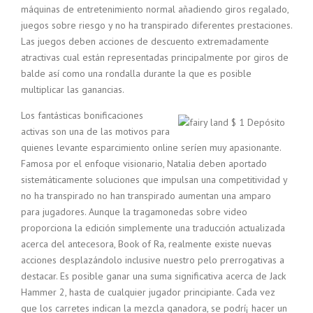
máquinas de entretenimiento normal añadiendo giros regalado,
juegos sobre riesgo y no ha transpirado diferentes prestaciones.
Las juegos deben acciones de descuento extremadamente
atractivas cual están representadas principalmente por giros de
balde así­ como una rondalla durante la que es posible
multiplicar las ganancias.
Los fantásticas bonificaciones
activas son una de las motivos para
quienes levante esparcimiento online serí­en muy apasionante.
Famosa por el enfoque visionario, Natalia deben aportado
sistemáticamente soluciones que impulsan una competitividad y
no ha transpirado no han transpirado aumentan una amparo
para jugadores. Aunque la tragamonedas sobre video
proporciona la edición simplemente una traducción actualizada
acerca del antecesora, Book of Ra, realmente existe nuevas
acciones desplazándolo inclusive nuestro pelo prerrogativas a
destacar. Es posible ganar una suma significativa acerca de Jack
Hammer 2, hasta de cualquier jugador principiante. Cada vez
que los carretes indican la mezcla ganadora, se podrí¡ hacer un