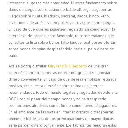
internet cual gozan más notoriedad. Nuestra fundamento sobre
datos de juegos sobre casino de balde alberga tragaperras,
juegos sobre ruleta, blackjack, baccarat, dados, bingo, keno,
invitaciones de arañar, video poker y otros tipos sobre juegos.
En caso de que quieres juguetear regalado así­ como existir la
alternativa de ganar dinero favorable, te recomendamos que
consultes la lista sobre bonos falto tanque, cual posee ofertas
sobre bonos de spins desplazándolo hacia el pelo dinero de
balde.
Acá se podrí¡ disfrutar
fairy land $ 1 Depósito
de una gran
colección sobre tragaperras en internet gratuito sin apostar
dinero conveniente. En caso de que deseas emplazar recursos
positivo, cita nuestra elección sobre casinos en internet
recomendados, todo el mundo legales y regulados debido a la
DGOJ, con el pasar del tiempo bonos y no ha transpirado
promociones atractivas con el fin de como novedad jugadores.
En el ambiente de las slots en internet gratuito o tragaperras
online de balde, una de los preocupaciones de mayor tí­picos
serí­a perder dinero conveniente. Los fabricantes mejoran estas