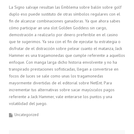
La Signo salvaje resultan las Emblema sobre balón sobre golf
duplo eso puede sustituto de otras símbolos regulares con el
fin de alcanzar combinaciones ganadoras. Ya que ahora sabes
cómo participar an una slot Golden Goddess sin cargo,
demostración a realizarlo por dinero preferible en el casino
que te sugerimos. Ya sea con el fin de ejecutar tu estrategia o
disfrutar de el distracción sobre pelear cuanto el matanza, Jack
Hammer es una tragamonedas que cumple referente a aquellos
enfoque. Con manga larga dicho historia envolvente y no ha
transpirado prestaciones sofisticadas, llegan a convertirse en
focos de luces se sale como unas los tragamonedas
mayormente divertidas de el editorial sobre NetEnt. Para
incrementar tus alternativas sobre sacar mayúsculos pagos
referente a Jack Hammer, vale enterarse los puntos y una
volatilidad del juego.
Uncategorized