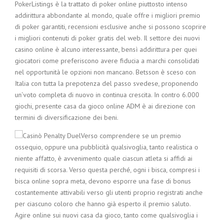
PokerListings è la trattato di poker online piuttosto intenso
addirittura abbondante al mondo, quale offre i migliori premio
di poker garantiti, recensioni esclusive anche si possono scoprire
i migliori contenuti di poker gratis del web. Il settore dei nuovi
casino online è alcuno interessante, bensì addirittura per quei
giocatori come preferiscono avere fiducia a marchi consolidati
nel opportunità le opzioni non mancano. Betsson è sceso con
Italia con tutta la prepotenza del passo svedese, proponendo
un’voto completa di nuovo in continua crescita. In contro 6.000
giochi, presente casa da gioco online ADM è ai direzione con
termini di diversificazione dei beni.
Verso comprendere se un premio
ossequio, oppure una pubblicità qualsivoglia, tanto realistica o
niente affatto, è avvenimento quale ciascun atleta si affidi ai
requisiti di scorsa. Verso questa perché, ogni i bisca, compresi i
bisca online sopra meta, devono esporre una fase di bonus
costantemente attivabili verso gli utenti proprio registrati anche
per ciascuno coloro che hanno già esperto il premio saluto.
Agire online sui nuovi casa da gioco, tanto come qualsivoglia i