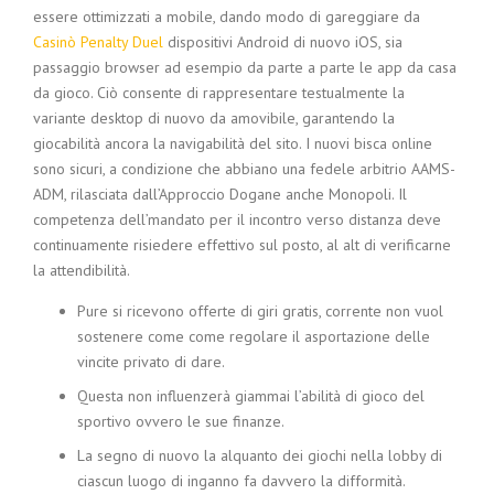
essere ottimizzati a mobile, dando modo di gareggiare da
Casinò Penalty Duel
dispositivi Android di nuovo iOS, sia
passaggio browser ad esempio da parte a parte le app da casa
da gioco. Ciò consente di rappresentare testualmente la
variante desktop di nuovo da amovibile, garantendo la
giocabilità ancora la navigabilità del sito.
I nuovi bisca online
sono sicuri, a condizione che abbiano una fedele arbitrio AAMS-
ADM, rilasciata dall’Approccio Dogane anche Monopoli. Il
competenza dell’mandato per il incontro verso distanza deve
continuamente risiedere effettivo sul posto, al alt di verificarne
la attendibilità.
Pure si ricevono offerte di giri gratis, corrente non vuol
sostenere come come regolare il asportazione delle
vincite privato di dare.
Questa non influenzerà giammai l’abilità di gioco del
sportivo ovvero le sue finanze.
La segno di nuovo la alquanto dei giochi nella lobby di
ciascun luogo di inganno fa davvero la difformità.