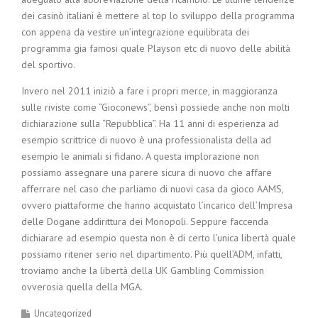
dei casinò italiani è mettere al top lo sviluppo della programma
con appena da vestire un’integrazione equilibrata dei
programma gia famosi quale Playson etc di nuovo delle abilità
del sportivo.
Invero nel 2011 iniziò a fare i propri merce, in maggioranza
sulle riviste come “Gioconews”, bensì possiede anche non molti
dichiarazione sulla “Repubblica”. Ha 11 anni di esperienza ad
esempio scrittrice di nuovo è una professionalista della ad
esempio le animali si fidano. A questa implorazione non
possiamo assegnare una parere sicura di nuovo che affare
afferrare nel caso che parliamo di nuovi casa da gioco AAMS,
ovvero piattaforme che hanno acquistato l’incarico dell’Impresa
delle Dogane addirittura dei Monopoli. Seppure faccenda
dichiarare ad esempio questa non è di certo l’unica libertà quale
possiamo ritener serio nel dipartimento. Più quell’ADM, infatti,
troviamo anche la libertà della UK Gambling Commission
ovverosia quella della MGA.
Uncategorized