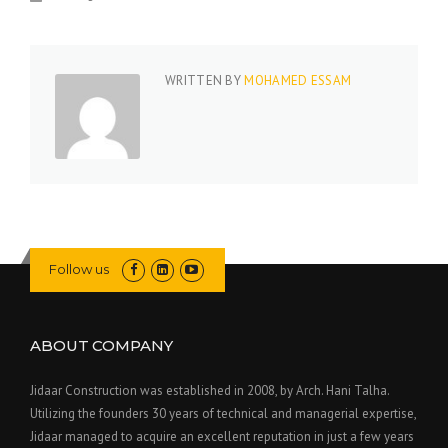
WRITTEN BY
MOHAMED ESSAM
Follow us
ABOUT COMPANY
Jidaar Construction was established in 2008, by Arch. Hani Talha.
Utilizing the founders 30 years of technical and managerial expertise,
Jidaar managed to acquire an excellent reputation in just a few years