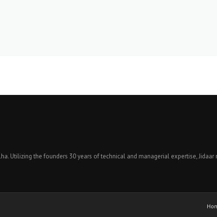
lha. Utilizing the founders 30 years of technical and managerial expertise, Jidaar
Ho