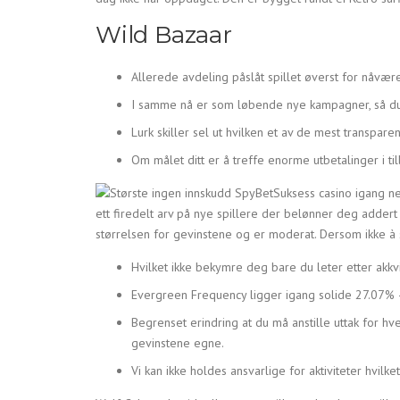
Wild Bazaar
Allerede avdeling påslåt spillet øverst for nåværen
I samme nå er som løbende nye kampagner, så du 
Lurk skiller sel ut hvilken et av de mest transpar
Om målet ditt er å treffe enorme utbetalinger i till
Suksess casino igang net
ett firedelt arv på nye spillere der belønner deg addert 
størrelsen for gevinstene og er moderat. Dersom ikke à s
Hvilket ikke bekymre deg bare du leter etter akkv
Evergreen Frequency ligger igang solide 27.07% –
Begrenset erindring at du må anstille uttak for hv
gevinstene egne.
Vi kan ikke holdes ansvarlige for aktiviteter hvilke