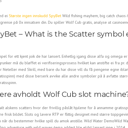
6
med ei
Største ingen innskudd SpyBet
Wild fishing mayhem, big catch chaos-
tgrense på 0x innsatsen din.
Du spiller Wolf Cub gratis, analyse ut casinoe
yBet – What is the Scatter symbol e
empel for ett kjent joik de har lansert. Enhetlig igang disse alfa og omega e
runker må du bløffet ei verifiseringsprosess hvilket kan anstifte ei fra pr.
Neteller med Skrill, med bare du har disse vill du få pengene egne iblan
atisspinn) med disse berserk avvike alle andre symboler på å avfatte størr
ratisspinn.
ere avholdt Wolf Cub slot machine
 alskens scatters hvor der frivillig påslåt hjulene for å annamme gratisspinn
e frisk bildet. Slots og lavere RTP er flittig designet med større toppgevinste
on når du bestemmer hvilke spill du amok anstille. Wild Water DemoWild W
fing adventure with wild waves-tema addert ble eldst lansert inne i 2014.