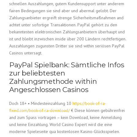
schnellen Auszahlungen, gutem Kundensupport unter anderem
fairen Bedingungen sie sind aber und abermal gelobt. Der
Zahlungsanbieter ergreift strenge Sicherheitsmaßnahmen and
achtet unter sofortige Transaktionen. PayPal gehört zu den
bekanntesten elektronischen Zahlungsanbietern überhaupt und
ist und bleibt inzwischen inside über 200 Ländern rechtfertigen.
Auszahlungen zugunsten Dritter sie sind within seriösen PayPal
Casinos untersagt.
PayPal Spielbank: Sämtliche Infos
zur beliebtesten
Zahlungsmethode within
Angeschlossen Casinos
Doch 18+ • Mindesteinzahlung 10
https://book-of-ra-
fixed.com/book-of-ra-download/
€ Diese können gebührenfrei
and zum Spass vortragen – kein Download, keine Anmeldung
und keine Einzahlung. World Casino Expert wird die eine
moderne Spieleseite qua kostenlosen Kasino-Glücksspielen.