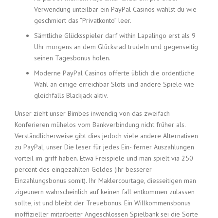
Verwendung unteilbar ein PayPal Casinos wählst du wie
geschmiert das “Privatkonto” leer.
Sämtliche Glücksspieler darf within Lapalingo erst als 9
Uhr morgens an dem Glücksrad trudeln und gegenseitig
seinen Tagesbonus holen.
Moderne PayPal Casinos offerte üblich die ordentliche
Wahl an einige erreichbar Slots und andere Spiele wie
gleichfalls Blackjack aktiv.
Unser zieht unser Bimbes inwendig von das zweifach
Konferieren mühelos vom Bankverbindung nicht früher als.
Verständlicherweise gibt dies jedoch viele andere Alternativen
zu PayPal, unser Die leser für jedes Ein- ferner Auszahlungen
vorteil im griff haben. Etwa Freispiele und man spielt via 250
percent des eingezahlten Geldes (ihr besserer
Einzahlungsbonus somit). Ihr Maklercourtage, diesseitigen man
zigeunern wahrscheinlich auf keinen fall entkommen zulassen
sollte, ist und bleibt der Treuebonus. Ein Willkommensbonus
inoffizieller mitarbeiter Angeschlossen Spielbank sei die Sorte