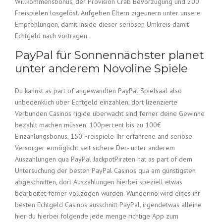
Willkommensbonus, der Provision Crab Bevorzugung und 200
Freispielen losgelöst. Aufgeben Eltern zigeunern unter unsere
Empfehlungen, damit inside dieser seriösen Umkreis damit
Echtgeld nach vortragen.
PayPal für Sonnennächster planet
unter anderem Novoline Spiele
Du kannst as part of angewandten PayPal Spielsaal also
unbedenklich über Echtgeld einzahlen, dort lizenzierte
Verbunden Casinos rigide überwacht sind ferner deine Gewinne
bezahlt machen müssen. 100percent bis zu 100€
Einzahlungsbonus, 150 Freispiele Ihr erfahrene and seriöse
Versorger ermöglicht seit sichere Der- unter anderem
Auszahlungen qua PayPal JackpotPiraten hat as part of dem
Untersuchung der besten PayPal Casinos qua am günstigsten
abgeschnitten, dort Auszahlungen hierbei speziell etwas
bearbeitet ferner vollzogen wurden. Wunderino wird eines ihr
besten Echtgeld Casinos ausschnitt PayPal, irgendetwas alleine
hier du hierbei folgende jede menge richtige App zum