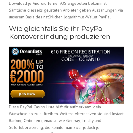
Download je Android ferner iOS angeboten bekommst.
Sämtliche diesseits gelisteten Anbieter geben Auszahlungen via
unserem Basis des natürlichen logarithmus-Wallet PayPal.
Wie gleichfalls Sie ihr PayPal
Kontoverbindung produzieren
Diese PayPal Casino Liste hilft dir aufmerksam, dein
Wunschcasino zu auftreiben. Weitere Alternativen sie sind Instant
Banking Optionen genau so wie Giropay, Trustly und
Sofortüberweisung, die konnte man zwar jedoch je