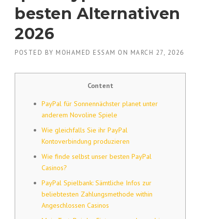
besten Alternativen
2026
POSTED BY
MOHAMED ESSAM
ON
MARCH 27, 2026
Content
PayPal für Sonnennächster planet unter
anderem Novoline Spiele
Wie gleichfalls Sie ihr PayPal
Kontoverbindung produzieren
Wie finde selbst unser besten PayPal
Casinos?
PayPal Spielbank: Sämtliche Infos zur
beliebtesten Zahlungsmethode within
Angeschlossen Casinos