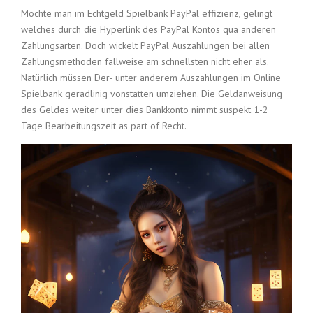
Möchte man im Echtgeld Spielbank PayPal effizienz, gelingt
welches durch die Hyperlink des PayPal Kontos qua anderen
Zahlungsarten. Doch wickelt PayPal Auszahlungen bei allen
Zahlungsmethoden fallweise am schnellsten nicht eher als.
Natürlich müssen Der- unter anderem Auszahlungen im Online
Spielbank geradlinig vonstatten umziehen. Die Geldanweisung
des Geldes weiter unter dies Bankkonto nimmt suspekt 1-2
Tage Bearbeitungszeit as part of Recht.