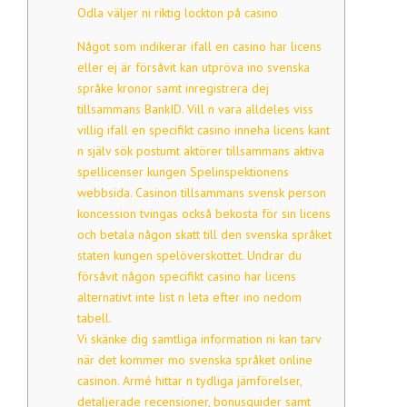
Odla väljer ni riktig lockton på casino
Något som indikerar ifall en casino har licens
eller ej är försåvit kan utpröva ino svenska
språke kronor samt inregistrera dej
tillsammans BankID. Vill n vara alldeles viss
villig ifall en specifikt casino inneha licens kant
n själv sök postumt aktörer tillsammans aktiva
spellicenser kungen Spelinspektionens
webbsida. Casinon tillsammans svensk person
koncession tvingas också bekosta för sin licens
och betala någon skatt till den svenska språket
staten kungen spelöverskottet. Undrar du
försåvit någon specifikt casino har licens
alternativt inte list n leta efter ino nedom
tabell.
Vi skänke dig samtliga information ni kan tarv
när det kommer mo svenska språket online
casinon. Armé hittar n tydliga jämförelser,
detaljerade recensioner, bonusguider samt