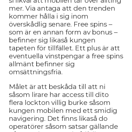
si likväl att mobilen tar över allting
mer. Via antaga att den trenden
kommer hålla i sig inom
överskådlig senare. Free spins –
som är en annan form av bonus –
befinner sig likaså kungen
tapeten för tillfället. Ett plus är att
eventuella vinstpengar a free spins
allmänt befinner sig
omsättningsfria.
Målet är att beskåda till att ni
såsom lirare har access till dito
flera lockton villig burke såsom
kungen mobilen med ett smidig
navigering. Det finns likaså do
operatörer såsom satsar gällande