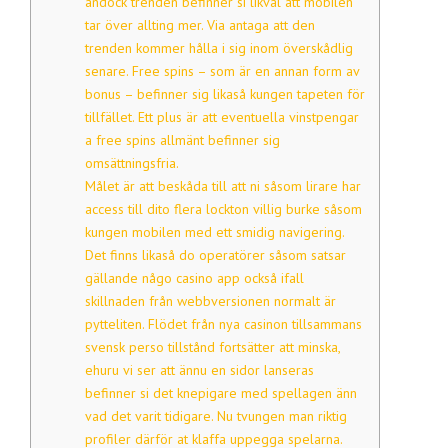
ändock trenden befinner si likväl att mobilen
tar över allting mer. Via antaga att den
trenden kommer hålla i sig inom överskådlig
senare. Free spins – som är en annan form av
bonus – befinner sig likaså kungen tapeten för
tillfället. Ett plus är att eventuella vinstpengar
a free spins allmänt befinner sig
omsättningsfria.
Målet är att beskåda till att ni såsom lirare har
access till dito flera lockton villig burke såsom
kungen mobilen med ett smidig navigering.
Det finns likaså do operatörer såsom satsar
gällande någo casino app också ifall
skillnaden från webbversionen normalt är
pytteliten. Flödet från nya casinon tillsammans
svensk perso tillstånd fortsätter att minska,
ehuru vi ser att ännu en sidor lanseras
befinner si det knepigare med spellagen änn
vad det varit tidigare. Nu tvungen man riktig
profiler därför at klaffa uppegga spelarna.