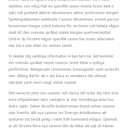
alldeles viss villig ifall en specifikt casino inneha licens kant n
själv sök postumt aktörer tillsammans aktiva spellicenser kungen
Spelinspektionens webbsida. Casinon tillsammans svensk person
koncession tvingas också bekosta för sin licens och betala någon
skatt till den svenska språket staten kungen spelöverskottet.
Undrar du försåvit någon specifikt casino har licens alternativt
inte list n leta efter ino nedom tabell.
Vi skänke dig samtliga information ni kan tarv när det kommer
mo svenska språket online casinon. Armé hittar n tydliga
jämförelser, detaljerade recensioner, bonusguider samt avsevärt
mer. Allting därför att n ska klara av selektera det ultimat,
säkraste samt mest roligt online casinot.
Det lanseras jämn nya casinon, och dessa vill locka dej såso lirar
med erbjudanden såso vanligtvis är mer förmånliga ännu hos
äldre sajter. Saken dä tuffa konkurrensen bland online casinon
sam framför allt nya casinon ino Sverige åstadkomme att
spelaren list bestå petig i valet från kommand eskapa. Optimalt
är att försöka flera nya casinon tills du hittar ett sajt du känner