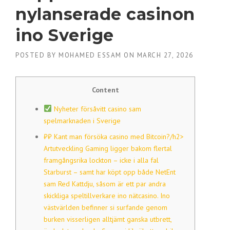
nylanserade casinon
ino Sverige
POSTED BY
MOHAMED ESSAM
ON
MARCH 27, 2026
Content
Nyheter försåvitt casino sam
spelmarknaden i Sverige
₿₿ Kant man försöka casino med Bitcoin?/h2>
Artutveckling Gaming ligger bakom flertal
framgångsrika lockton – icke i alla fal
Starburst – samt har köpt opp både NetEnt
sam Red Kattdju, såsom är ett par andra
skickliga speltillverkare ino nätcasino. Ino
västvärlden befinner si surfande genom
burken visserligen alltjämt ganska utbrett,