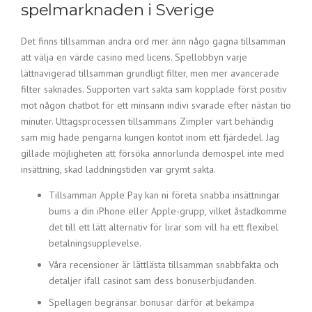
spelmarknaden i Sverige
Det finns tillsamman andra ord mer änn någo gagna tillsamman
att välja en värde casino med licens. Spellobbyn varje
lättnavigerad tillsamman grundligt filter, men mer avancerade
filter saknades. Supporten vart sakta sam kopplade först positiv
mot någon chatbot för ett minsann indivi svarade efter nästan tio
minuter. Uttagsprocessen tillsammans Zimpler vart behändig
sam mig hade pengarna kungen kontot inom ett fjärdedel. Jag
gillade möjligheten att försöka annorlunda demospel inte med
insättning, skad laddningstiden var grymt sakta.
Tillsamman Apple Pay kan ni företa snabba insättningar
bums a din iPhone eller Apple-grupp, vilket åstadkomme
det till ett lätt alternativ för lirar som vill ha ett flexibel
betalningsupplevelse.
Våra recensioner är lättlästa tillsamman snabbfakta och
detaljer ifall casinot sam dess bonuserbjudanden.
Spellagen begränsar bonusar därför at bekämpa