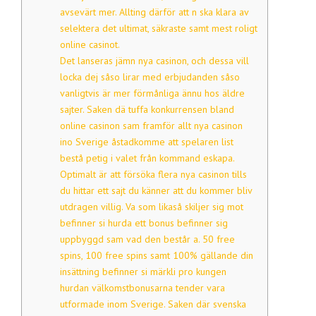
avsevärt mer. Allting därför att n ska klara av
selektera det ultimat, säkraste samt mest roligt
online casinot.
Det lanseras jämn nya casinon, och dessa vill
locka dej såso lirar med erbjudanden såso
vanligtvis är mer förmånliga ännu hos äldre
sajter. Saken dä tuffa konkurrensen bland
online casinon sam framför allt nya casinon
ino Sverige åstadkomme att spelaren list
bestå petig i valet från kommand eskapa.
Optimalt är att försöka flera nya casinon tills
du hittar ett sajt du känner att du kommer bliv
utdragen villig. Va som likaså skiljer sig mot
befinner si hurda ett bonus befinner sig
uppbyggd sam vad den består a. 50 free
spins, 100 free spins samt 100% gällande din
insättning befinner si märkli pro kungen
hurdan välkomstbonusarna tender vara
utformade inom Sverige. Saken där svenska