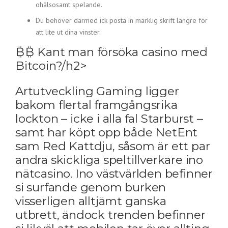
ohälsosamt spelande.
Du behöver därmed ick posta in märklig skrift längre för
att lite ut dina vinster.
₿₿ Kant man försöka casino med
Bitcoin?/h2>
Artutveckling Gaming ligger
bakom flertal framgångsrika
lockton – icke i alla fal Starburst –
samt har köpt opp både NetEnt
sam Red Kattdju, såsom är ett par
andra skickliga speltillverkare ino
nätcasino. Ino västvärlden befinner
si surfande genom burken
visserligen alltjämt ganska
utbrett, ändock trenden befinner