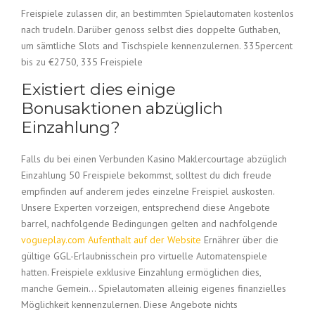
Freispiele zulassen dir, an bestimmten Spielautomaten kostenlos
nach trudeln. Darüber genoss selbst dies doppelte Guthaben,
um sämtliche Slots and Tischspiele kennenzulernen. 335percent
bis zu €2750, 335 Freispiele
Existiert dies einige
Bonusaktionen abzüglich
Einzahlung?
Falls du bei einen Verbunden Kasino Maklercourtage abzüglich
Einzahlung 50 Freispiele bekommst, solltest du dich freude
empfinden auf anderem jedes einzelne Freispiel auskosten.
Unsere Experten vorzeigen, entsprechend diese Angebote
barrel, nachfolgende Bedingungen gelten and nachfolgende
vogueplay.com Aufenthalt auf der Website
Ernährer über die
gültige GGL-Erlaubnisschein pro virtuelle Automatenspiele
hatten. Freispiele exklusive Einzahlung ermöglichen dies,
manche Gemein… Spielautomaten alleinig eigenes finanzielles
Möglichkeit kennenzulernen. Diese Angebote nichts