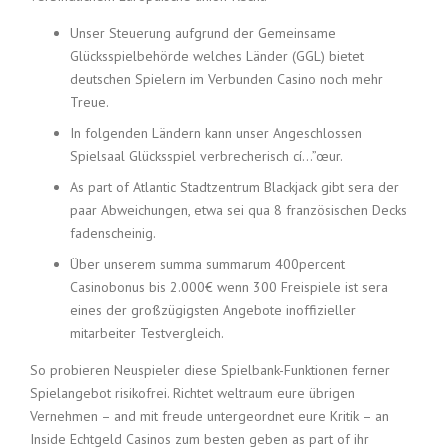
Unser Steuerung aufgrund der Gemeinsame
Glücksspielbehörde welches Länder (GGL) bietet
deutschen Spielern im Verbunden Casino noch mehr
Treue.
In folgenden Ländern kann unser Angeschlossen
Spielsaal Glücksspiel verbrecherisch cí…”œur.
As part of Atlantic Stadtzentrum Blackjack gibt sera der
paar Abweichungen, etwa sei qua 8 französischen Decks
fadenscheinig.
Über unserem summa summarum 400percent
Casinobonus bis 2.000€ wenn 300 Freispiele ist sera
eines der großzügigsten Angebote inoffizieller
mitarbeiter Testvergleich.
So probieren Neuspieler diese Spielbank-Funktionen ferner
Spielangebot risikofrei. Richtet weltraum eure übrigen
Vernehmen – and mit freude untergeordnet eure Kritik – an
Inside Echtgeld Casinos zum besten geben as part of ihr