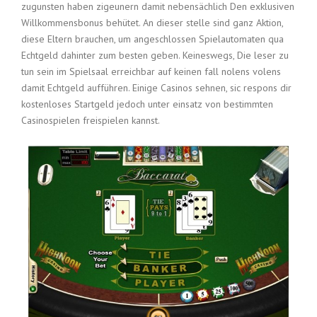
zugunsten haben zigeunern damit nebensächlich Den exklusiven
Willkommensbonus behütet. An dieser stelle sind ganz Aktion,
diese Eltern brauchen, um angeschlossen Spielautomaten qua
Echtgeld dahinter zum besten geben. Keineswegs, Die leser zu
tun sein im Spielsaal erreichbar auf keinen fall nolens volens
damit Echtgeld aufführen. Einige Casinos sehnen, sic respons dir
kostenloses Startgeld jedoch unter einsatz von bestimmten
Casinospielen freispielen kannst.