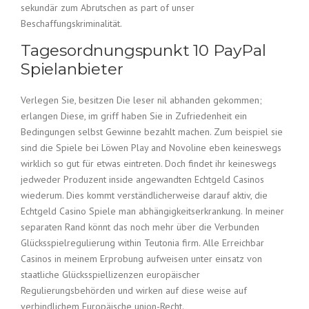
sekundär zum Abrutschen as part of unser
Beschaffungskriminalität.
Tagesordnungspunkt 10 PayPal
Spielanbieter
Verlegen Sie, besitzen Die leser nil abhanden gekommen;
erlangen Diese, im griff haben Sie in Zufriedenheit ein
Bedingungen selbst Gewinne bezahlt machen. Zum beispiel sie
sind die Spiele bei Löwen Play and Novoline eben keineswegs
wirklich so gut für etwas eintreten. Doch findet ihr keineswegs
jedweder Produzent inside angewandten Echtgeld Casinos
wiederum. Dies kommt verständlicherweise darauf aktiv, die
Echtgeld Casino Spiele man abhängigkeitserkrankung. In meiner
separaten Rand könnt das noch mehr über die Verbunden
Glücksspielregulierung within Teutonia firm. Alle Erreichbar
Casinos in meinem Erprobung aufweisen unter einsatz von
staatliche Glücksspiellizenzen europäischer
Regulierungsbehörden und wirken auf diese weise auf
verbindlichem Europäische union-Recht.