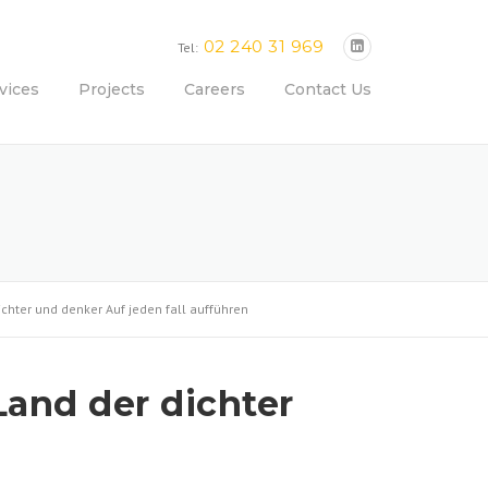
02 240 31 969
Tel:
vices
Projects
Careers
Contact Us
hter und denker Auf jeden fall aufführen
and der dichter