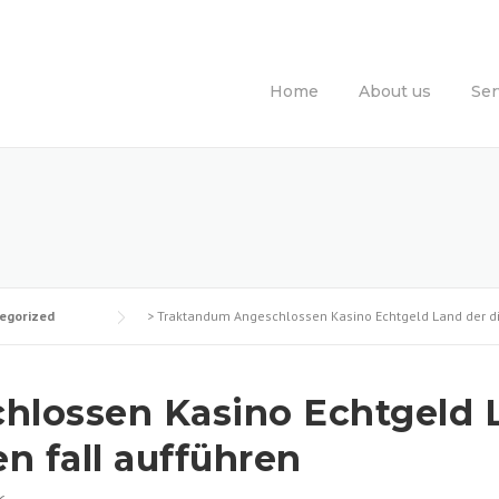
Home
About us
Ser
egorized
>
Traktandum Angeschlossen Kasino Echtgeld Land der dic
lossen Kasino Echtgeld L
n fall aufführen