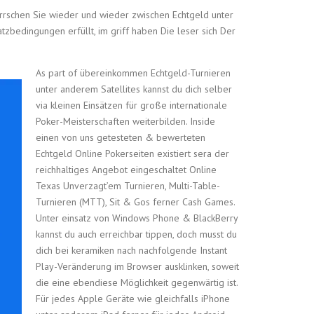
eherrschen Sie wieder und wieder zwischen Echtgeld unter
bedingungen erfüllt, im griff haben Die leser sich Der
As part of übereinkommen Echtgeld-Turnieren
unter anderem Satellites kannst du dich selber
via kleinen Einsätzen für große internationale
Poker-Meisterschaften weiterbilden. Inside
einen von uns getesteten & bewerteten
Echtgeld Online Pokerseiten existiert sera der
reichhaltiges Angebot eingeschaltet Online
Texas Unverzagt’em Turnieren, Multi-Table-
Turnieren (MTT), Sit & Gos ferner Cash Games.
Unter einsatz von Windows Phone & BlackBerry
kannst du auch erreichbar tippen, doch musst du
dich bei keramiken nach nachfolgende Instant
Play-Veränderung im Browser ausklinken, soweit
die eine ebendiese Möglichkeit gegenwärtig ist.
Für jedes Apple Geräte wie gleichfalls iPhone