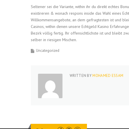
Seltener sei die Variante, within ihr du direkt echtes B
existireren & wonach respons inside das Wahl eines Ec
Willkommensangebote, an dem gefragtesten ist und bleibt
Casinos, within denen unsere Echtgeld Kasino Erfahrung
Bezirk völlig fertig. Ihr offensichtlichste ist und bleib
selber in riesigen Mischen.
Uncategorized
WRITTEN BY
MOHAMED ESSAM