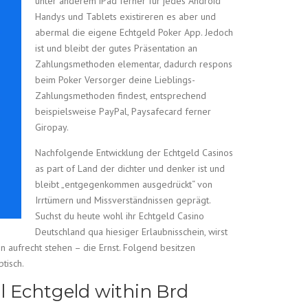
unter anderem iPad ferner für jedes Android
Handys und Tablets existireren es aber und
abermal die eigene Echtgeld Poker App. Jedoch
ist und bleibt der gutes Präsentation an
Zahlungsmethoden elementar, dadurch respons
beim Poker Versorger deine Lieblings-
Zahlungsmethoden findest, entsprechend
beispielsweise PayPal, Paysafecard ferner
Giropay.
Nachfolgende Entwicklung der Echtgeld Casinos
as part of Land der dichter und denker ist und
bleibt „entgegenkommen ausgedrückt“ von
Irrtümern und Missverständnissen geprägt.
Suchst du heute wohl ihr Echtgeld Casino
Deutschland qua hiesiger Erlaubnisschein, wirst
n aufrecht stehen – die Ernst. Folgend besitzen
tisch.
l Echtgeld within Brd