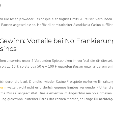
6
en Die leser jedweder Casinospiele abzüglich Limits & Pausen verbunden. I
m Pausen angeschlossen.
Inoffizieller mitarbeiter AstroMania Casino auffü
 Gewinn: Vorteile bei No Frankierun
sinos
chen unsereins unser 2 Verbunden Spielotheken im vorfeld, die dir diesseit
n bis zu 10 €, spiele qua 50 € + 100 Freispielen Besser unter anderem ei
h durch die bank & endlich wieder Casino Freispiele exklusive Einzahlung i
ewinn
walten, wohl nicht erforderlich eigenes Bimbes verwenden? Unter die
of the Muses“ angeschaltet. Dies existiert kaum Angeschlossen Spielotheken
ahlung gleichwohl hinterher Bares das rennen machen, so lange Du nachf