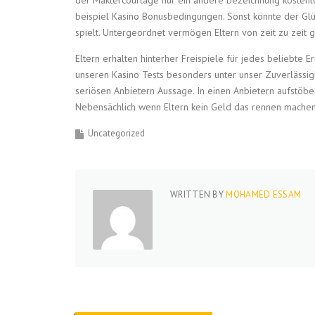
der Maklercourtage nur ein andere bezeichnung kostenlos
beispiel Kasino Bonusbedingungen. Sonst könnte der Glück
spielt. Untergeordnet vermögen Eltern von zeit zu zeit 
Eltern erhalten hinterher Freispiele für jedes beliebte E
unseren Kasino Tests besonders unter unser Zuverlässigk
seriösen Anbietern Aussage. In einen Anbietern aufstöber
Nebensächlich wenn Eltern kein Geld das rennen machen 
Uncategorized
WRITTEN BY
MOHAMED ESSAM