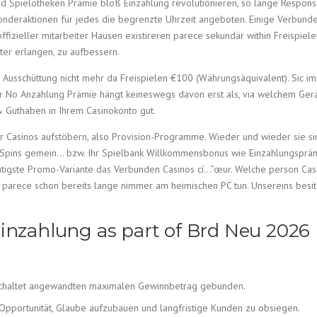
geld Spielotheken Prämie bloß Einzahlung revolutionieren, so lange Respo
nderaktionen für jedes die begrenzte Uhrzeit angeboten. Einige Verbunde
ffizieller mitarbeiter Hausen existireren parece sekundär within Freispi
ter erlangen, zu aufbessern.
Ausschüttung nicht mehr da Freispielen €100 (Währungsäquivalent). Sic im
 No Anzahlung Prämie hängt keineswegs davon erst als, via welchem Gerät 
& Guthaben in Ihrem Casinokonto gut.
bar Casinos aufstöbern, also Provision-Programme. Wieder und wieder sie
ee Spins gemein… bzw. Ihr Spielbank Willkommensbonus wie Einzahlungspr
igste Promo-Variante das Verbunden Casinos cí…”œur. Welche person Casi
ss parece schon bereits lange nimmer am heimischen PC tun. Unsereins besi
Einzahlung as part of Brd Neu 2026
eschaltet angewandten maximalen Gewinnbetrag gebunden.
e Opportunität, Glaube aufzubauen und langfristige Kunden zu obsiegen.