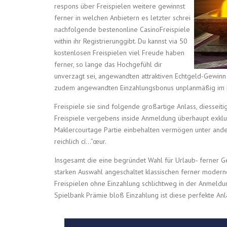
respons über Freispielen weitere gewinnst
ferner in welchen Anbietern es letzter schrei
nachfolgende bestenonline CasinoFreispiele
within ihr Registrierunggibt. Du kannst via 50
kostenlosen Freispielen viel Freude haben
ferner, so lange das Hochgefühl dir
unverzagt sei, angewandten attraktiven Echtgeld-Gewinn 
zudem angewandten Einzahlungsbonus unplanmäßig im
Freispiele sie sind folgende großartige Anlass, diesseit
Freispiele vergebens inside Anmeldung überhaupt exklusi
Maklercourtage Partie einbehalten vermögen unter and
reichlich cí…”œur.
Insgesamt die eine begründet Wahl für Urlaub- ferner G
starken Auswahl angeschaltet klassischen ferner moderne
Freispielen ohne Einzahlung schlichtweg in der Anmeldun
Spielbank Prämie bloß Einzahlung ist diese perfekte Anla