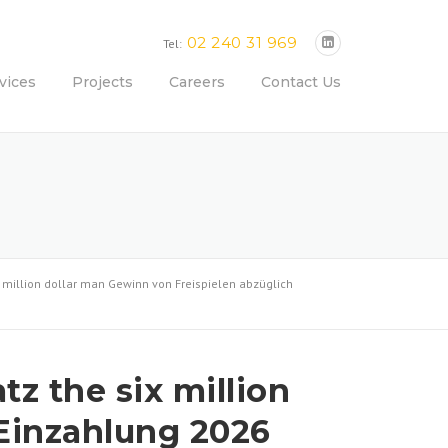
02 240 31 969
Tel:
vices
Projects
Careers
Contact Us
 million dollar man Gewinn von Freispielen abzüglich
z the six million
 Einzahlung 2026