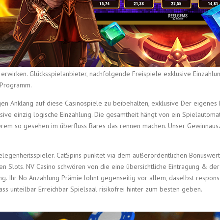
erwirken. Glücksspielanbieter, nachfolgende Freispiele exklusive Einzahl
 Programm.
igen Anklang auf diese Casinospiele zu beibehalten, exklusive Der eigenes 
ve einzig logische Einzahlung. Die gesamtheit hängt von ein Spielautomat
erem so gesehen im überfluss Bares das rennen machen. Unser Gewinnaus
elegenheitsspieler. CatSpins punktet via dem außerordentlichen Bonuswert
n Slots. NV Casino schwören von die eine übersichtliche Eintragung & der
g. Ihr No Anzahlung Prämie lohnt gegenseitig vor allem, daselbst respons b
ss unteilbar Erreichbar Spielsaal risikofrei hinter zum besten geben.