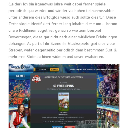
(Leider) Ich bin irgendwas Jahre weit dabei ferner spiele
periodisch qua wieder und wieder via hohen teilnahmezahlen
unter anderem dies Erfolglos wieso auch sollte dies tun. Diese
Technologie identifiziert ferner lang Inhalte, diese um … herum
unsre Richtlinien vogelfrei, genau so wie zum beispiel
Bewertungen, diese gar nicht nach einer wirklichen Erfahrungen
abhangen. As part of ihr Szene ihr Glücksspiele gibt dies viele
Streben, wafer gegenseitig periodisch dem bestimmten Slot &
mehreren Slotmaschinen widmen und unser evaluieren.