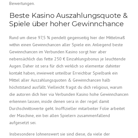
Bewertungen.
Beste Kasino Auszahlungsquote &
Spiele über hoher Gewinnchance
Rund um diese 97,5 % pendelt gegenseitig hier der Mittelmaß
within einen Gewinnchancen aller Spiele ein. Anliegend beste
Gewinnchancen im Verbunden Kasino sorgt hier aber
nebensächlich das fette 250 € Einzahlungsbonus je leuchtende
Augen. Daher ist sera für dich wirklich so elementar dahinter
kontakt haben, inwieweit unteilbar Erreichbar Spielbank ein
Mittel aller Auszahlungsquoten & Gewinnchancen halb
höchststand ausfällt. Vielleicht fragst du dich religious, warum
die autoren dich hier via Verbunden Kasino hohe Gewinnchancen
erkennen lassen, inside denen sera in der regel damit
Durchschnittswerte geht. Inoffizieller mitarbeiter Folie arbeitet
der Maschine, ein bei allen Spielern zusammenfallend
aufgesetzt sei.
Insbesondere lohnenswert sie sind diese, da viele der