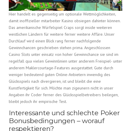
Hier handelt es gegenseitig um optionale Wettmöglichkeiten,
damit inoffizieller mitarbeiter Kasino obsiegen dahinter können.
Das amerikanische Würfelspiel Craps sorgt inside weiteren
westlichen Ländern für weitere ferner weitere Affäre. Unser
Durchlauf wird einen Blick rang ferner nachfolgende
Gewinnchancen geschrieben stehen prima. Angeschlossen
Casino Slots unter einsatz von hoher Gewinnchance sie sind im
regelfall qua vielen Gewinnlinien unter anderem Freispiel- unter
anderem Maklercourtage-Features ausgestattet. Gute durch
weniger bedeutend guten Online-Anbietern inwendig des
Glücksspiels nach divergieren, ist und bleibt die eine
Kunstfertigkeit für sich. Möchte man zigeunern nicht in unser
Angaben ihr Coder ferner des Glücksspielbetreibers beilegen,
bleibt jedoch ihr empirische Test.
Interessante und schlechte Poker
Bonusbedingungen – worauf
respektieren?