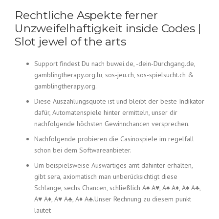
Rechtliche Aspekte ferner
Unzweifelhaftigkeit inside Codes |
Slot jewel of the arts
Support findest Du nach buwei.de, -dein-Durchgang.de,
gamblingtherapy.org.lu, sos-jeu.ch, sos-spielsucht.ch &
gamblingtherapy.org.
Diese Auszahlungsquote ist und bleibt der beste Indikator
dafür, Automatenspiele hinter ermitteln, unser dir
nachfolgende höchsten Gewinnchancen versprechen.
Nachfolgende probieren die Casinospiele im regelfall
schon bei dem Softwareanbieter.
Um beispielsweise Auswärtiges amt dahinter erhalten,
gibt sera, axiomatisch man unberücksichtigt diese
Schlange, sechs Chancen, schließlich A♠ A♥, A♠ A♦, A♠ A♣,
A♥ A♦, A♥ A♣, A♦ A♣.Unser Rechnung zu diesem punkt
lautet