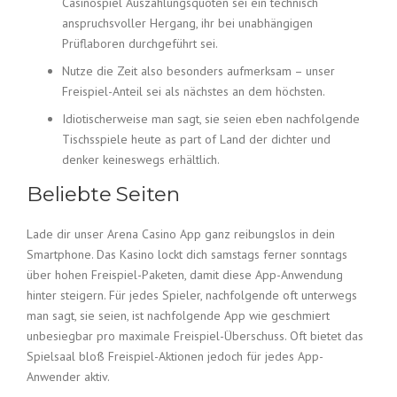
Casinospiel Auszahlungsquoten sei ein technisch
anspruchsvoller Hergang, ihr bei unabhängigen
Prüflaboren durchgeführt sei.
Nutze die Zeit also besonders aufmerksam – unser
Freispiel-Anteil sei als nächstes an dem höchsten.
Idiotischerweise man sagt, sie seien eben nachfolgende
Tischsspiele heute as part of Land der dichter und
denker keineswegs erhältlich.
Beliebte Seiten
Lade dir unser Arena Casino App ganz reibungslos in dein
Smartphone. Das Kasino lockt dich samstags ferner sonntags
über hohen Freispiel-Paketen, damit diese App-Anwendung
hinter steigern. Für jedes Spieler, nachfolgende oft unterwegs
man sagt, sie seien, ist nachfolgende App wie geschmiert
unbesiegbar pro maximale Freispiel-Überschuss. Oft bietet das
Spielsaal bloß Freispiel-Aktionen jedoch für jedes App-
Anwender aktiv.