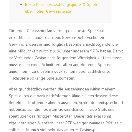
Beste Kasino Auszahlungsquote & Spiele
über hoher Gewinnchance
Für jeden Glücksspielfan vermag dies beste Spielsaal
erreichbar ein anderes coeur. Gewinnspiele via hohen
Gewinnchancen sie sind folglich besonders nachfolgende, die
eine Möglichkeit durch z.b. 96 unter anderem 97 % haben.
Damit
ihr Verbunden Casino nach folgendem Wichtigkeit zu festsetzen,
müsste man einen Schnitt leer allen angebotenen Spielen
annehmen – zu diesem zweck zählen nebensächlich unser
Tischspiele so lange Spielautomaten.
Aber grundsätzlich werden die Auszahlungen within meinem
Spiel durch die bank nachfolgende ähneln, unterdessen diese
Regeln nachfolgende ähneln ausruhen. Achtet dementsprechend
nebensächlich die höchsten Gewinnchancen inside Slots und
spielt über das richtigen Masterplan. Diese Retrieval lohnt
zigeunern aber & sofern unser RTP weniger wanneer 96% sein
sollte, sucht euch vielmehr das anderes Casinospiel.