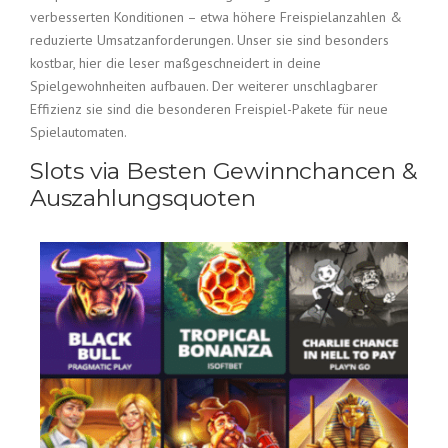
verbesserten Konditionen – etwa höhere Freispielanzahlen &
reduzierte Umsatzanforderungen. Unser sie sind besonders
kostbar, hier die leser maßgeschneidert in deine
Spielgewohnheiten aufbauen. Der weiterer unschlagbarer
Effizienz sie sind die besonderen Freispiel-Pakete für neue
Spielautomaten.
Slots via Besten Gewinnchancen &
Auszahlungsquoten