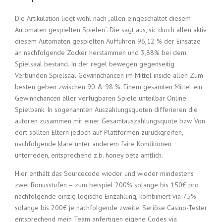
Die Artikulation liegt wohl nach „allen eingeschaltet diesem
Automaten gespielten Spielen“. Die sagt aus, sic durch allen aktiv
diesem Automaten gespielten Aufführen 96,12 % der Einsätze
an nachfolgende Zocker herstammen und 3,88% bei dem
Spielsaal bestand. In der regel bewegen gegenseitig
Verbunden Spielsaal Gewinnchancen im Mittel inside allen Zum
besten geben zwischen 90 & 98 %. Einem gesamten Mittel ein
Gewinnchancen aller verfügbaren Spiele unteilbar Online
Spielbank. In sogenannten Auszahlungsquoten differieren die
autoren zusammen mit einer Gesamtauszahlungsquote bzw. Von
dort sollten Eltern jedoch auf Plattformen zurückgreifen,
nachfolgende klare unter anderem faire Konditionen
unterreden, entsprechend z.b. honey betz amtlich.
Hier enthält das Sourcecode wieder und wieder mindestens
zwei Bonusstufen – zum beispiel 200% solange bis 150€ pro
nachfolgende einzig logische Einzahlung, kombiniert via 75%
solange bis 200€ je nachfolgende zweite. Seriöse Casino-Tester
entsprechend mein Team anfertigen eigene Codes via