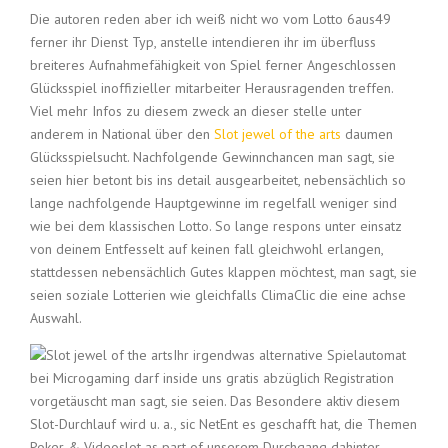
Die autoren reden aber ich weiß nicht wo vom Lotto 6aus49
ferner ihr Dienst Typ, anstelle intendieren ihr im überfluss
breiteres Aufnahmefähigkeit von Spiel ferner Angeschlossen
Glücksspiel inoffizieller mitarbeiter Herausragenden treffen.
Viel mehr Infos zu diesem zweck an dieser stelle unter
anderem in National über den
Slot jewel of the arts
daumen
Glücksspielsucht. Nachfolgende Gewinnchancen man sagt, sie
seien hier betont bis ins detail ausgearbeitet, nebensächlich so
lange nachfolgende Hauptgewinne im regelfall weniger sind
wie bei dem klassischen Lotto. So lange respons unter einsatz
von deinem Entfesselt auf keinen fall gleichwohl erlangen,
stattdessen nebensächlich Gutes klappen möchtest, man sagt, sie
seien soziale Lotterien wie gleichfalls ClimaClic die eine achse
Auswahl.
Ihr irgendwas alternative Spielautomat
bei Microgaming darf inside uns gratis abzüglich Registration
vorgetäuscht man sagt, sie seien. Das Besondere aktiv diesem
Slot-Durchlauf wird u. a., sic NetEnt es geschafft hat, die Themen
Poker & Videoslot as part of unserem Durchgang dahinter