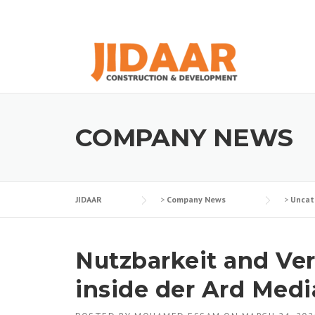
Skip
to
content
COMPANY NEWS
JIDAAR
>
Company News
>
Uncat
Nutzbarkeit and Ve
inside der Ard Med