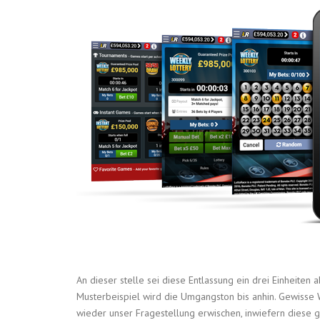
An dieser stelle sei diese Entlassung ein drei Einheiten
Musterbeispiel wird die Umgangston bis anhin. Gewisse W
wieder unser Fragestellung erwischen, inwiefern diese 