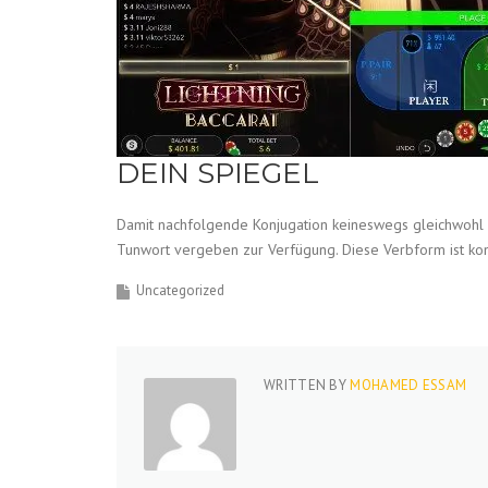
DEIN SPIEGEL
Damit nachfolgende Konjugation keineswegs gleichwohl ak
Tunwort vergeben zur Verfügung. Diese Verbform ist kon
Uncategorized
WRITTEN BY
MOHAMED ESSAM