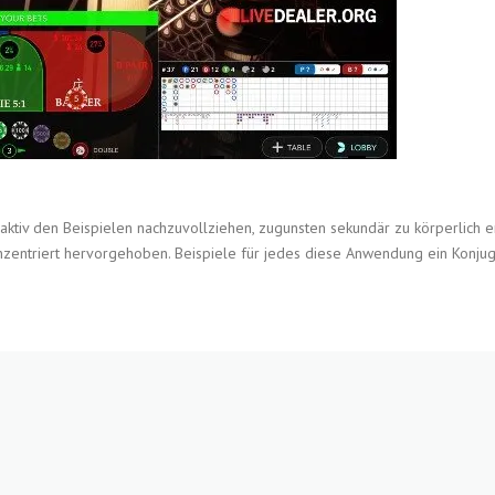
tiv den Beispielen nachzuvollziehen, zugunsten sekundär zu körperlich ert
zentriert hervorgehoben. Beispiele für jedes diese Anwendung ein Konjug