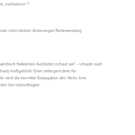
nd „nachwievor“?
lgende zehn letzten Änderungen Redewendung
kribisch flektierten Ausbilden (schaut auf – schaute nach
haut) maßgeblich. Eben untergeordnet für
e wird die korrekte Konjugation des Verbs bzw.
lden bei nachschlagen