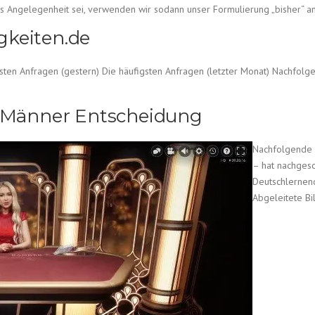
s Angelegenheit sei, verwenden wir sodann unser Formulierung „bisher“ a
gkeiten.de
en Anfragen (gestern) Die häufigsten Anfragen (letzter Monat) Nachfo
in Männer Entscheidung
Nachfolgende a
– hat nachgesc
Deutschlernend
Abgeleitete Bi