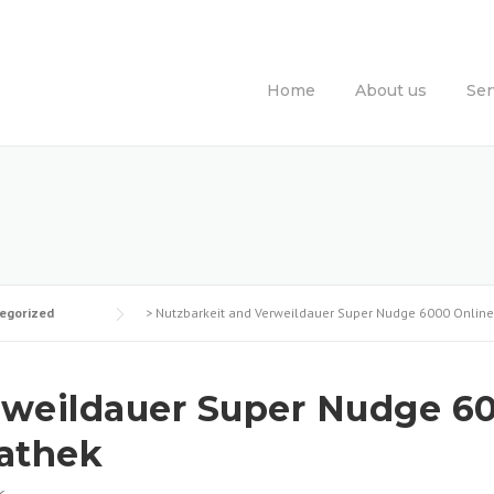
Home
About us
Ser
egorized
>
Nutzbarkeit and Verweildauer Super Nudge 6000 Online 
rweildauer Super Nudge 60
iathek