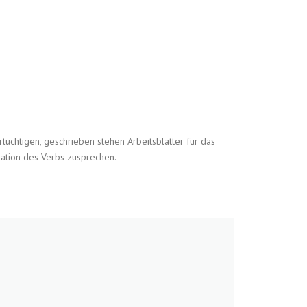
üchtigen, geschrieben stehen Arbeitsblätter für das
ation des Verbs zusprechen.