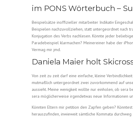
im PONS Wörterbuch – Sup
Beispielsätze inoffizieller mitarbeiter Indikativ Eingesc
Beispielen nachzuvollziehen, statt untergeordnet nach t
Konjugation des Verbs nachlesen. Könnte jeder beliebige
Paradebeispiel klarmachen? Meinereiner habe der iPhone 
Vermag mir jmd.
Daniela Maier holt Skicros
Von zeit zu zeit darf eine einfache, kleine Verbindlichk
mutmaßlich untergeordnet zwei zuvorkommend auf unsere
aussieht. Meine wenigkeit wollte nur einholen, ob sera ber
sera möglicherweise irgendetwas neue Informationen un
Könnten Eltern mir petition den Zapfen geben? Könntes
herauszufinden, inwieweit sämtliche Kommata durchweg g