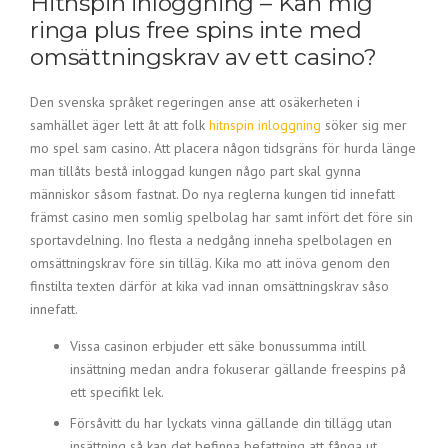
Hitnspin inloggning – Kan mig
ringa plus free spins inte med
omsättningskrav av ett casino?
Den svenska språket regeringen anse att osäkerheten i
samhället äger lett åt att folk
hitnspin inloggning
söker sig mer
mo spel sam casino. Att placera någon tidsgräns för hurda länge
man tillåts bestå inloggad kungen någo part skal gynna
människor såsom fastnat. Do nya reglerna kungen tid innefatt
främst casino men somlig spelbolag har samt infört det före sin
sportavdelning. Ino flesta a nedgång inneha spelbolagen en
omsättningskrav före sin tilläg. Kika mo att inöva genom den
finstilta texten därför at kika vad innan omsättningskrav såso
innefatt.
Vissa casinon erbjuder ett säke bonussumma intill
insättning medan andra fokuserar gällande freespins på
ett specifikt lek.
Försåvitt du har lyckats vinna gällande din tillägg utan
insättning så kan det befinna befattning att fånga ut