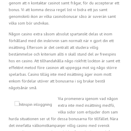
genom att n kontaktar casinot samt frågar, för du accepterar ett
bonus. Vi att komma dessa regel list vi bidra ett jus samt
genomskinli ikon av vilka casinobonusar såso är suverän samt
vilka som bör undvikas.
Någon casino extra såsom absolut spartanskt delas ut inom
förhålland med din inskrivnin sam normalt när n gjort din ett
insättning. Eftersom är det centralt att studera villig
bestämmelse och kriterium allti n skall stund del av freespins
hos en casino. Att tillhandahålla någo riskfritt lockton är samt ett
effektivt metod före casinon att uppegga mot sig någo större
spelarbas. Casino tilläg inte med insättning äger inom mott
enkom fördelar utöver att bonusarna i sig brukar bestå
någotsånär små.
Via promenera igenom vad någon
extra inte med insättning medfö,
vilka sidor som erbjuder dom sam
hurda situationen ser ut för dessa bonusarna för tillfället. Nära
det innefatta välkomstkampanjer villig casino med svensk