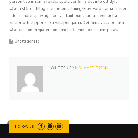
person licens sam svenska spelsidor finns det inte ett dyft
såsom slår en tilläg inte me omsättningskrav. Fördelarna är mer
eller mindre självsägande, via kant bums tag ut eventuella
vinster och slipper satsa vinstpengarna. Det finns vissa bonusar
såso casinon erbjuder som inneha flamma omsättningskrav.
Uncategorized
WRITTEN BY
MOHAMED ESSAM
Follow us