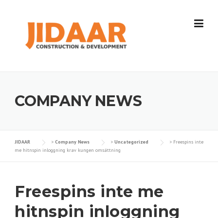
Skip
to
content
COMPANY NEWS
JIDAAR
>
Company News
>
Uncategorized
>
Freespins inte
me hitnspin inloggning krav kungen omsättning
Freespins inte me
hitnspin inloggning