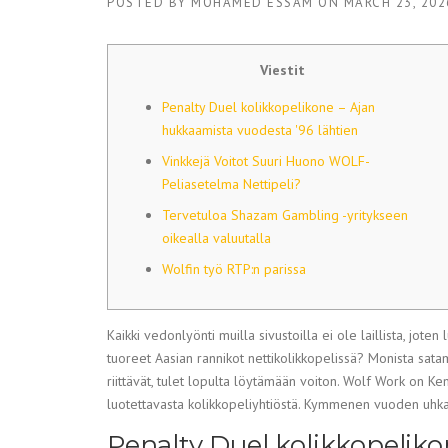
POSTED BY
MOHAMED ESSAM
ON
MARCH 23, 202
Viestit
Penalty Duel kolikkopelikone – Ajan
hukkaamista vuodesta '96 lähtien
Vinkkejä Voitot Suuri Huono WOLF-
Peliasetelma Nettipeli?
Tervetuloa Shazam Gambling -yritykseen
oikealla valuutalla
Wolfin työ RTP:n parissa
Kaikki vedonlyönti muilla sivustoilla ei ole laillista, jote
tuoreet Aasian rannikot nettikolikkopelissä? Monista satam
riittävät, tulet lopulta löytämään voiton.
Wolf Work on Ken
luotettavasta kolikkopeliyhtiöstä. Kymmenen vuoden uhk
Penalty Duel kolikkopeliko