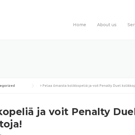
Home
About us
Ser
egorized
>
Pelaa ilmaista kolikkopeliä ja voit Penalty Duel kolikko
kopeliä ja voit Penalty Du
toja!