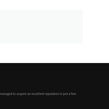
 managed to acquire an excellent reputation in just a few