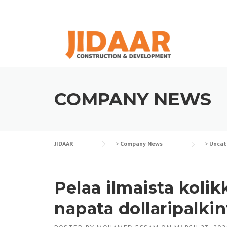
Skip
to
content
COMPANY NEWS
JIDAAR
>
Company News
>
Uncat
Pelaa ilmaista kolik
napata dollaripalkin