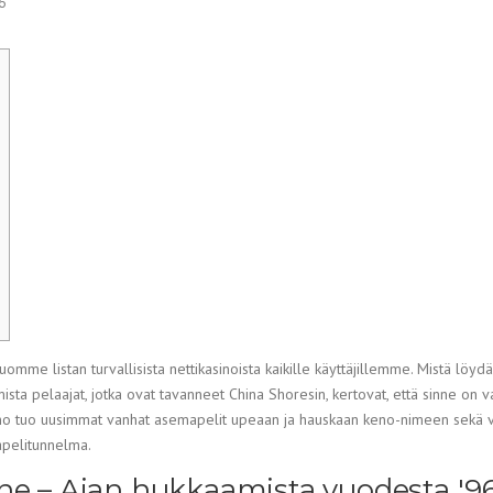
6
n luomme listan turvallisista nettikasinoista kaikille käyttäjillemme. Mistä löy
ista pelaajat, jotka ovat tavanneet China Shoresin, kertovat, että sinne on v
o tuo uusimmat vanhat asemapelit upeaan ja hauskaan keno-nimeen sekä vii
apelitunnelma.
ne – Ajan hukkaamista vuodesta '96