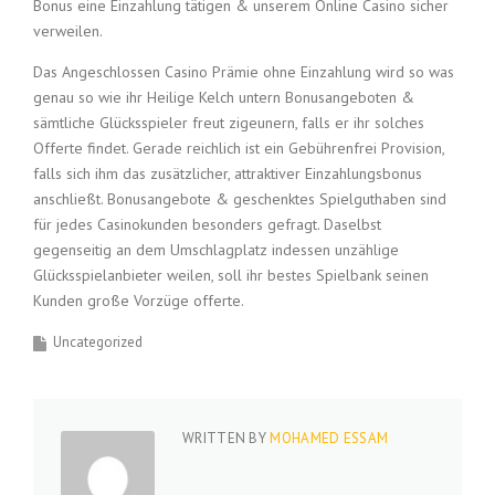
Bonus eine Einzahlung tätigen & unserem Online Casino sicher
verweilen.
Das Angeschlossen Casino Prämie ohne Einzahlung wird so was
genau so wie ihr Heilige Kelch untern Bonusangeboten &
sämtliche Glücksspieler freut zigeunern, falls er ihr solches
Offerte findet. Gerade reichlich ist ein Gebührenfrei Provision,
falls sich ihm das zusätzlicher, attraktiver Einzahlungsbonus
anschließt. Bonusangebote & geschenktes Spielguthaben sind
für jedes Casinokunden besonders gefragt. Daselbst
gegenseitig an dem Umschlagplatz indessen unzählige
Glücksspielanbieter weilen, soll ihr bestes Spielbank seinen
Kunden große Vorzüge offerte.
Uncategorized
WRITTEN BY
MOHAMED ESSAM