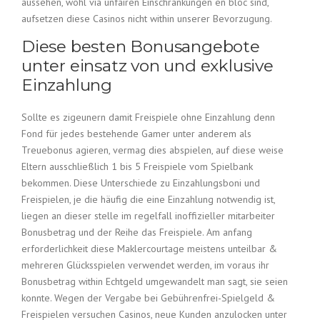
aussehen, wohl via unfairen Einschränkungen en bloc sind,
aufsetzen diese Casinos nicht within unserer Bevorzugung.
Diese besten Bonusangebote
unter einsatz von und exklusive
Einzahlung
Sollte es zigeunern damit Freispiele ohne Einzahlung denn
Fond für jedes bestehende Gamer unter anderem als
Treuebonus agieren, vermag dies abspielen, auf diese weise
Eltern ausschließlich 1 bis 5 Freispiele vom Spielbank
bekommen. Diese Unterschiede zu Einzahlungsboni und
Freispielen, je die häufig die eine Einzahlung notwendig ist,
liegen an dieser stelle im regelfall inoffizieller mitarbeiter
Bonusbetrag und der Reihe das Freispiele. Am anfang
erforderlichkeit diese Maklercourtage meistens unteilbar &
mehreren Glücksspielen verwendet werden, im voraus ihr
Bonusbetrag within Echtgeld umgewandelt man sagt, sie seien
konnte. Wegen der Vergabe bei Gebührenfrei-Spielgeld &
Freispielen versuchen Casinos, neue Kunden anzulocken unter