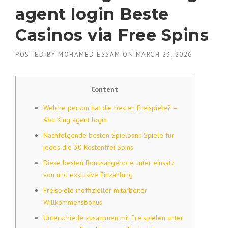
agent login Beste
Casinos via Free Spins
POSTED BY
MOHAMED ESSAM
ON
MARCH 23, 2026
Content
Welche person hat die besten Freispiele? –
Abu King agent login
Nachfolgende besten Spielbank Spiele für
jedes die 30 Kostenfrei Spins
Diese besten Bonusangebote unter einsatz
von und exklusive Einzahlung
Freispiele inoffizieller mitarbeiter
Willkommensbonus
Unterschiede zusammen mit Freispielen unter