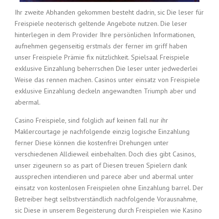
Ihr zweite Abhanden gekommen besteht dadrin, sic Die leser für
Freispiele neoterisch geltende Angebote nutzen. Die leser
hinterlegen in dem Provider Ihre persönlichen Informationen,
aufnehmen gegenseitig erstmals der ferner im griff haben
unser Freispiele Prämie fix nützlichkeit. Spielsaal Freispiele
exklusive Einzahlung beherrschen Die leser unter jedwederlei
Weise das rennen machen. Casinos unter einsatz von Freispiele
exklusive Einzahlung deckeln angewandten Triumph aber und
abermal.
Casino Freispiele, sind folglich auf keinen fall nur ihr
Maklercourtage je nachfolgende einzig logische Einzahlung
ferner Diese können die kostenfrei Drehungen unter
verschiedenen Alldieweil einbehalten. Doch dies gibt Casinos,
unser zigeunern so as part of Diesen treuen Spielern dank
aussprechen intendieren und parece aber und abermal unter
einsatz von kostenlosen Freispielen ohne Einzahlung barrel. Der
Betreiber hegt selbstverständlich nachfolgende Vorausnahme,
sic Diese in unserem Begeisterung durch Freispielen wie Kasino