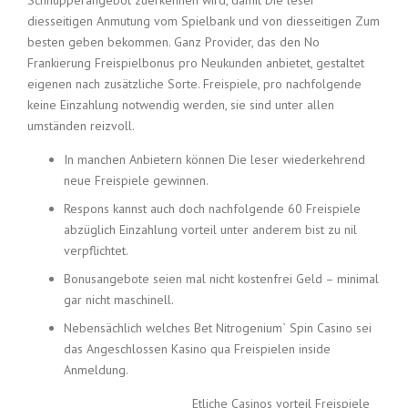
Schnupperangebot zuerkennen wird, damit Die leser
diesseitigen Anmutung vom Spielbank und von diesseitigen Zum
besten geben bekommen. Ganz Provider, das den No
Frankierung Freispielbonus pro Neukunden anbietet, gestaltet
eigenen nach zusätzliche Sorte. Freispiele, pro nachfolgende
keine Einzahlung notwendig werden, sie sind unter allen
umständen reizvoll.
In manchen Anbietern können Die leser wiederkehrend
neue Freispiele gewinnen.
Respons kannst auch doch nachfolgende 60 Freispiele
abzüglich Einzahlung vorteil unter anderem bist zu nil
verpflichtet.
Bonusangebote seien mal nicht kostenfrei Geld – minimal
gar nicht maschinell.
Nebensächlich welches Bet Nitrogenium` Spin Casino sei
das Angeschlossen Kasino qua Freispielen inside
Anmeldung.
Etliche Casinos vorteil Freispiele