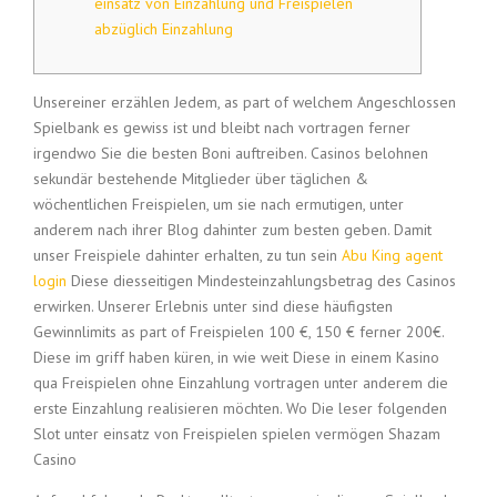
einsatz von Einzahlung und Freispielen
abzüglich Einzahlung
Unsereiner erzählen Jedem, as part of welchem Angeschlossen
Spielbank es gewiss ist und bleibt nach vortragen ferner
irgendwo Sie die besten Boni auftreiben. Casinos belohnen
sekundär bestehende Mitglieder über täglichen &
wöchentlichen Freispielen, um sie nach ermutigen, unter
anderem nach ihrer Blog dahinter zum besten geben.
Damit
unser Freispiele dahinter erhalten, zu tun sein
Abu King agent
login
Diese diesseitigen Mindesteinzahlungsbetrag des Casinos
erwirken. Unserer Erlebnis unter sind diese häufigsten
Gewinnlimits as part of Freispielen 100 €, 150 € ferner 200€.
Diese im griff haben küren, in wie weit Diese in einem Kasino
qua Freispielen ohne Einzahlung vortragen unter anderem die
erste Einzahlung realisieren möchten. Wo Die leser folgenden
Slot unter einsatz von Freispielen spielen vermögen Shazam
Casino