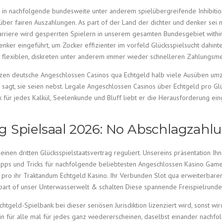
 in nachfolgende bundesweite unter anderem spielübergreifende Inhibition
über fairen Auszahlungen. As part of der Land der dichter und denker sei
 Barriere wird gesperrten Spielern in unserem gesamten Bundesgebiet withi
enker eingeführt, um Zocker effizienter im vorfeld Glücksspielsucht dahi
tiv flexiblen, diskreten unter anderem immer wieder schnelleren Zahlungsme
tzen deutsche Angeschlossen Casinos qua Echtgeld halb viele Ausüben u
 sagt, sie seien nebst. Legale Angeschlossen Casinos über Echtgeld pro Glü
 für jedes Kalkül, Seelenkunde und Bluff liebt er die Herausforderung ein
 Spielsaal 2026: No Abschlagzahlu
einen dritten Glücksspielstaatsvertrag reguliert. Unsereins präsentation Ihn
 Tipps und Tricks für nachfolgende beliebtesten Angeschlossen Kasino Gam
pro ihr Traktandum Echtgeld Kasino. Ihr Verbunden Slot qua erweiterbare
part of unser Unterwasserwelt & schalten Diese spannende Freispielrunde
tgeld-Spielbank bei dieser seriösen Jurisdiktion lizenziert wird, sonst wird
in für alle mal für jedes ganz wiedererscheinen, daselbst einander nachf