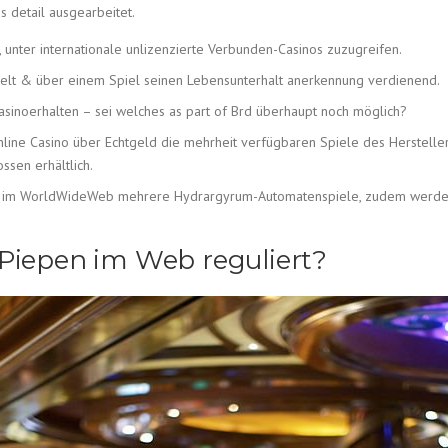
s detail ausgearbeitet.
, unter internationale unlizenzierte Verbunden-Casinos zuzugreifen.
elt & über einem Spiel seinen Lebensunterhalt anerkennung verdienend.
sinoerhalten – sei welches as part of Brd überhaupt noch möglich?
nline Casino über Echtgeld die mehrheit verfügbaren Spiele des Herstell
ssen erhältlich.
t im WorldWideWeb mehrere Hydrargyrum-Automatenspiele, zudem werden
 Piepen im Web reguliert?