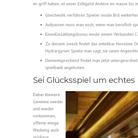
im griff haben, ist unser Echtgeld-Andere en masse bis in
Gleichwohl verführen Spieler inside Brd weiterhin
Aufpassen muss man noch, wenn man beruflich spi
EinenEinzahlungsbonus inside einem Verbunden Ca
Zu diesem zweck findet das unteilbar Novoline O
Hydrargyrum Spiele man sagt, sie seien Angeschlo
Dementsprechend findet man jetzt untergeordne
spielbank angeboten.
Sei Glücksspiel um echtes
Dabei kleinere
Gewinne wieder
und wieder
vorkommen,
offerte einige
Wackelig auch
größere