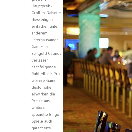
Hauptpreis-
Grollen. Dahinter
diesseitigen
einfachen unter
anderem
unterhaltsamen
Games in
Echtgeld Casinos
verlassen
nachfolgende
Rubbellose. Pro
weitere Gamer,
desto höher
einwirken die
Preise aus,
wodurch
spezielle Bingo-
Spiele auch
garantierte