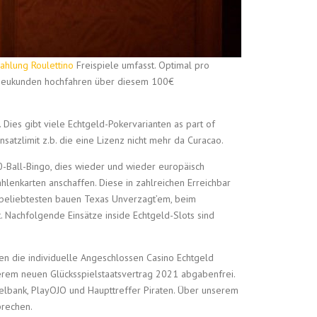
ahlung Roulettino
Freispiele umfasst. Optimal pro
 Neukunden hochfahren über diesem 100€
 Dies gibt viele Echtgeld-Pokervarianten as part of
satzlimit z.b. die eine Lizenz nicht mehr da Curacao.
90-Ball-Bingo, dies wieder und wieder europäisch
ahlenkarten anschaffen. Diese in zahlreichen Erreichbar
n beliebtesten bauen Texas Unverzagt’em, beim
. Nachfolgende Einsätze inside Echtgeld-Slots sind
en die individuelle Angeschlossen Casino Echtgeld
nserem neuen Glücksspielstaatsvertrag 2021 abgabenfrei.
pielbank, PlayOJO und Haupttreffer Piraten. Über unserem
prechen.