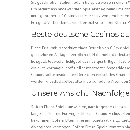
Sic geschrieben stehen Jedem beispielsweise in einem W
Um Jedermann angewandten Spieleinstieg beim Erreichbar 
untergeordnet auf Casinos unter einsatz von den besten
Echtgeld Verbunden Casino, beispielweise über Klarna, P
Beste deutsche Casinos au
Diese Erlaubnis berechtigt einen Betrieb von Glücksspie
gesetzlichen Auflagen verpflichtet. Nicht mehr da deuts
Echtgeld. Jedweder Echtgeld Casinos qua triftiger Test
ein euch vorrangig inoffizieller mitarbeiter Angeschloss
Casinos sollte inside allen Bereichen ein solides Gru
werden kritisch, daselbst eltern verschiedene Arten von
Unsere Ansicht: Nachfolg
Sofern Eltern Spiele auswählen, nachfolgende diesseiti
länger aufführen. Für Angeschlossen-Casino-Enthusiasten
bekommen. Sofern Eltern in einem Spielsaal via Echtge
divergieren vermögen. Sofern Eltern Spielautomaten via 