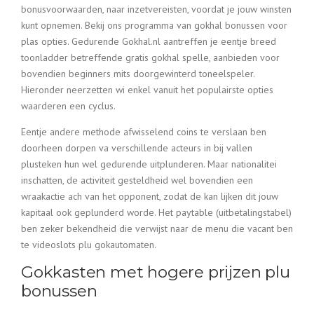
bonusvoorwaarden, naar inzetvereisten, voordat je jouw winsten
kunt opnemen. Bekij ons programma van gokhal bonussen voor
plas opties. Gedurende Gokhal.nl aantreffen je eentje breed
toonladder betreffende gratis gokhal spelle, aanbieden voor
bovendien beginners mits doorgewinterd toneelspeler.
Hieronder neerzetten wi enkel vanuit het populairste opties
waarderen een cyclus.
Eentje andere methode afwisselend coins te verslaan ben
doorheen dorpen va verschillende acteurs in bij vallen
plusteken hun wel gedurende uitplunderen. Maar nationalitei
inschatten, de activiteit gesteldheid wel bovendien een
wraakactie ach van het opponent, zodat de kan lijken dit jouw
kapitaal ook geplunderd worde. Het paytable (uitbetalingstabel)
ben zeker bekendheid die verwijst naar de menu die vacant ben
te videoslots plu gokautomaten.
Gokkasten met hogere prijzen plu
bonussen