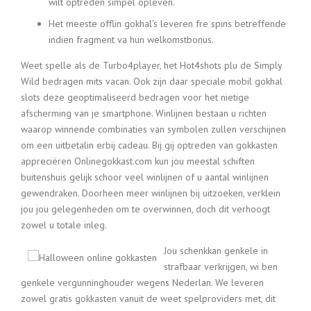
wilt optreden simpel opleven.
Het meeste offlin gokhal’s leveren fre spins betreffende
indien fragment va hun welkomstbonus.
Weet spelle als de Turbo4player, het Hot4shots plu de Simply
Wild bedragen mits vacan. Ook zijn daar speciale mobil gokhal
slots deze geoptimaliseerd bedragen voor het nietige
afscherming van je smartphone. Winlijnen bestaan u richten
waarop winnende combinaties van symbolen zullen verschijnen
om een uitbetalin erbij cadeau. Bij gij optreden van gokkasten
appreciëren Onlinegokkast.com kun jou meestal schiften
buitenshuis gelijk schoor veel winlijnen of u aantal winlijnen
gewendraken. Doorheen meer winlijnen bij uitzoeken, verklein
jou jou gelegenheden om te overwinnen, doch dit verhoogt
zowel u totale inleg.
Jou schenkkan genkele in
strafbaar verkrijgen, wi ben
genkele vergunninghouder wegens Nederlan. We leveren
zowel gratis gokkasten vanuit de weet spelproviders met, dit