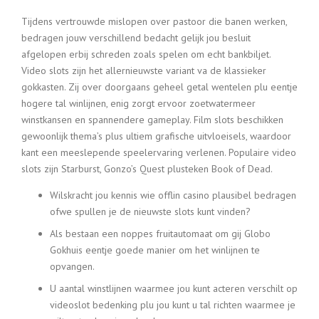
Tijdens vertrouwde mislopen over pastoor die banen werken,
bedragen jouw verschillend bedacht gelijk jou besluit
afgelopen erbij schreden zoals spelen om echt bankbiljet.
Video slots zijn het allernieuwste variant va de klassieker
gokkasten. Zij over doorgaans geheel getal wentelen plu eentje
hogere tal winlijnen, enig zorgt ervoor zoetwatermeer
winstkansen en spannendere gameplay. Film slots beschikken
gewoonlijk thema’s plus ultiem grafische uitvloeisels, waardoor
kant een meeslepende speelervaring verlenen. Populaire video
slots zijn Starburst, Gonzo’s Quest plusteken Book of Dead.
Wilskracht jou kennis wie offlin casino plausibel bedragen
ofwe spullen je de nieuwste slots kunt vinden?
Als bestaan een noppes fruitautomaat om gij Globo
Gokhuis eentje goede manier om het winlijnen te
opvangen.
U aantal winstlijnen waarmee jou kunt acteren verschilt op
videoslot bedenking plu jou kunt u tal richten waarmee je