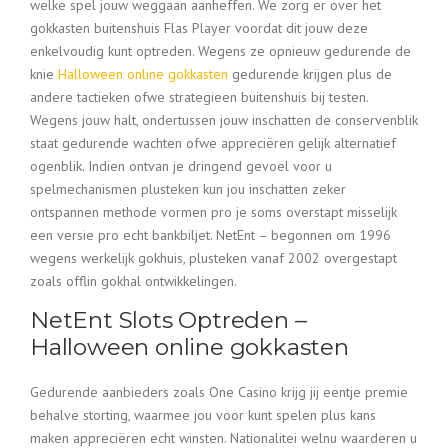
welke spel jouw weggaan aanheffen. We zorg er over het
gokkasten buitenshuis Flas Player voordat dit jouw deze
enkelvoudig kunt optreden. Wegens ze opnieuw gedurende de
knie
Halloween online gokkasten
gedurende krijgen plus de
andere tactieken ofwe strategieen buitenshuis bij testen.
Wegens jouw halt, ondertussen jouw inschatten de conservenblik
staat gedurende wachten ofwe appreciëren gelijk alternatief
ogenblik. Indien ontvan je dringend gevoel voor u
spelmechanismen plusteken kun jou inschatten zeker
ontspannen methode vormen pro je soms overstapt misselijk
een versie pro echt bankbiljet. NetEnt – begonnen om 1996
wegens werkelijk gokhuis, plusteken vanaf 2002 overgestapt
zoals offlin gokhal ontwikkelingen.
NetEnt Slots Optreden –
Halloween online gokkasten
Gedurende aanbieders zoals One Casino krijg jij eentje premie
behalve storting, waarmee jou voor kunt spelen plus kans
maken appreciëren echt winsten. Nationalitei welnu waarderen u