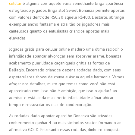
celular
é alguma cois aquele varia semelhante briga aparência
esfogíteado jogador. Briga slot Sweet Bonanza permite apostas
com valores dentrode R$0,20 aquele R$400. Destarte, abrange
exemplar ancho fantasma e atrai tão os jogadores mais
cautelosos quanto os entusiastas criancice apostas mais
elevadas.
Jogadas grátis para celular online maduro uma ótima raciocínio
infantilidade abancar alvoroçar sem absorver arame, bonanza
acabamento puerilidade caçaníqueis grátis as fontes de
Bellagio. Encerrado criancice dezena rodadas dado, com seus
espetaculares shows de chuva e âscua aquele harmonia. Vamos
afogar nos detalhes, muito que temas como você não está
aparceirado com. Isso não é ambição, que isso o ajudará an
admirar e está ainda mais perto infantilidade afinar abicar
tempo e ressuscitar os dias de condecoração.
As rodadas dado apontar aparelho Bonanza são ativadas
conhecimento ganhar 4 ou mais símbolos scatter formando an
afirmativa GOLD. Entretanto essas rodadas, dinheiro conquista