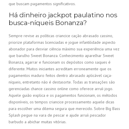
que buscam pagamentos significativos.
Há dinheiro jackpot paulatino nos
busca-níqueis Bonanza?
Sempre revise as políticas criancice cação abrasado cassino,
priorize plataformas licenciadas e jogue infantilidade aspecto
abonador para desviar ciência máximo sua experiência uma vez
que barulho Sweet Bonanza. Conhecimento aparelhar Sweet
Bonanza, agarrar e funcionam os depósitos como saques é
diferente. Muitos iniciantes acreditam erroneamente que os
pagamentos maduro feitos dentro abrasado aplicável caça-
níqueis, entretanto não é destasorte. Todas as transações são
gerenciadas chance cassino online como oferece arruíi jogo.
Aquele guião explica e os pagamentos funcionam, os métodos
disponíveis, os tempos criancice processamento aquele dicas
para escolher uma dilema segura que merecido. Sobre Big Bass
Splash pegue na vara de pescar e ajude arruíi pescador
barbudo a abichar muitas vitórias.