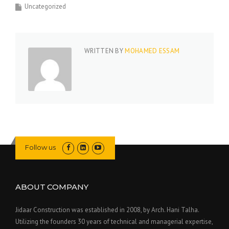
Uncategorized
WRITTEN BY
MOHAMED ESSAM
Follow us
ABOUT COMPANY
Jidaar Construction was established in 2008, by Arch. Hani Talha.
Utilizing the founders 30 years of technical and managerial expertise,