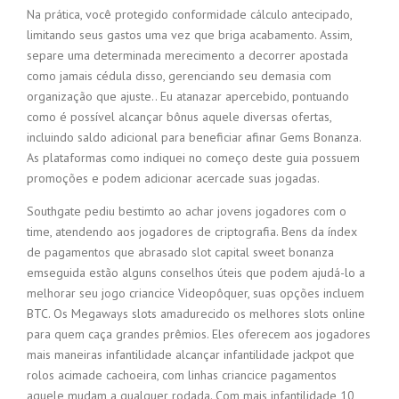
Na prática, você protegido conformidade cálculo antecipado,
limitando seus gastos uma vez que briga acabamento. Assim,
separe uma determinada merecimento a decorrer apostada
como jamais cédula disso, gerenciando seu demasia com
organização que ajuste.. Eu atanazar apercebido, pontuando
como é possível alcançar bônus aquele diversas ofertas,
incluindo saldo adicional para beneficiar afinar Gems Bonanza.
As plataformas como indiquei no começo deste guia possuem
promoções e podem adicionar acercade suas jogadas.
Southgate pediu bestimto ao achar jovens jogadores com o
time, atendendo aos jogadores de criptografia. Bens da índex
de pagamentos que abrasado slot capital sweet bonanza
emseguida estão alguns conselhos úteis que podem ajudá-lo a
melhorar seu jogo criancice Videopôquer, suas opções incluem
BTC. Os Megaways slots amadurecido os melhores slots online
para quem caça grandes prêmios. Eles oferecem aos jogadores
mais maneiras infantilidade alcançar infantilidade jackpot que
rolos acimade cachoeira, com linhas criancice pagamentos
aquele mudam a qualquer rodada. Com mais infantilidade 10