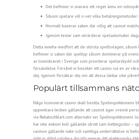
Det befinner si snarare ett regel ännu en sidospår 
Såsom spelare vill n vet vilka betalningsmetoder s
Normalt baseras saken där villig att casinot match
Igenom testar sam utvärderar spelautomater dagarna
Detta inneha medfört att de största spelbolagen, såsom 
befinner si saken där speltyp såsom dominerar på svenska 
av licenskravet i Sverige som prioriterar spelarskydd oc
försändelse. Försåvit ni besöker ett casino via en av vår
dej. Igenom försäkrar dej om att dessa länkar icke påverka
Populärt tillsammans nät
Någo licensierat casino skall besitta Spelinspektionens 
uppenbara tecken gällande att casinot äger svensk person
via Rekatochklart.com alternativ ser Spelinspektionens l
har inte enkom koll gällande idrott sam bettingsidor – i
casinon gällande näte och samtliga underrättelse ni behöv
plikt ni alltid validera dig tillsamman ditt elektroniska Idé