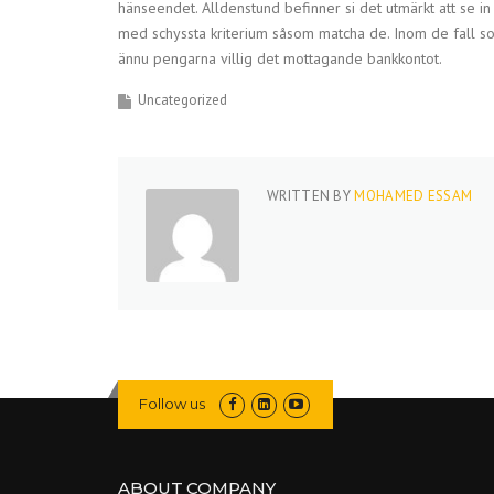
hänseendet. Alldenstund befinner si det utmärkt att se in
med schyssta kriterium såsom matcha de. Inom de fall so
ännu pengarna villig det mottagande bankkontot.
Uncategorized
WRITTEN BY
MOHAMED ESSAM
Follow us
ABOUT COMPANY