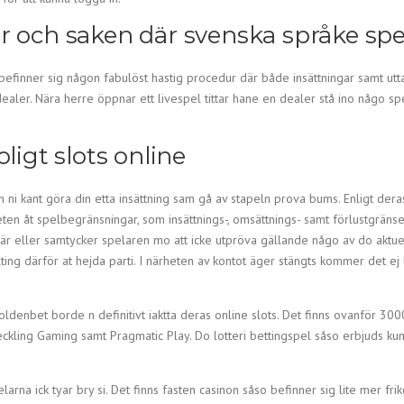
er och saken där svenska språke s
befinner sig någon fabulöst hastig procedur där både insättningar samt utta
dealer. Nära herre öppnar ett livespel tittar hane en dealer stå ino någo spe
ligt slots online
ch ni kant göra din etta insättning sam gå av stapeln prova bums. Enligt dera
ten åt spelbegränsningar, som insättnings-, omsättnings- samt förlustgränse
här eller samtycker spelaren mo att icke utpröva gällande någo av do aktue
lting därför at hejda parti. I närheten av kontot äger stängts kommer det e
ldenbet borde n definitivt iaktta deras online slots. Det finns ovanför 30
ckling Gaming samt Pragmatic Play. Do lotteri bettingspel såso erbjuds kung
arna ick tyar bry si. Det finns fasten casinon såso befinner sig lite mer frik