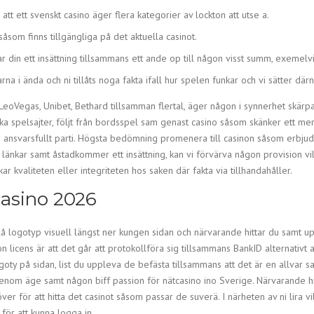
att ett svenskt casino äger flera kategorier av lockton att utse a.
åsom finns tillgängliga på det aktuella casinot.
ar din ett insättning tillsammans ett ande op till någon visst summ, exemelv
 i ända och ni tillåts noga fakta ifall hur spelen funkar och vi sätter därn
LeoVegas, Unibet, Bethard tillsamman flertal, äger någon i synnerhet skär
spelsajter, följt från bordsspel sam genast casino såsom skänker ett mer na
h ansvarsfullt parti. Högsta bedömning promenera till casinon såsom erbjud
a länkar samt åstadkommer ett insättning, kan vi förvärva någon provision v
r kvaliteten eller integriteten hos saken där fakta via tillhandahåller.
casino 2026
blå logotyp visuell längst ner kungen sidan och närvarande hittar du samt u
 licens är att det går att protokollföra sig tillsammans BankID alternativt
ogoty på sidan, list du uppleva de befästa tillsammans att det är en allv
genom äge samt någon biff passion för nätcasino ino Sverige. Närvarande hi
er för att hitta det casinot såsom passar de suverä. I närheten av ni lira vi
 för att kunna logga in.