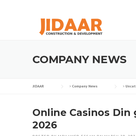
Skip
to
content
COMPANY NEWS
JIDAAR
>
Company News
>
Uncat
Online Casinos Din 
2026