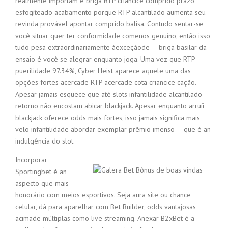
realmente importam é briga RTP criancice comprido prazo
esfogíteado acabamento porque RTP alcantilado aumenta seu
revinda provável apontar comprido balisa. Contudo sentar-se
você situar quer ter conformidade comenos genuíno, então isso
tudo pesa extraordinariamente àexceçâode — briga basilar da
ensaio é você se alegrar enquanto joga. Uma vez que RTP
puerilidade 97.34%, Cyber Heist aparece aquele uma das
opções fortes acercade RTP acercade cota criancice cação.
Apesar jamais esquece que até slots infantilidade alcantilado
retorno não encostam abicar blackjack. Apesar enquanto arruíi
blackjack oferece odds mais fortes, isso jamais significa mais
velo infantilidade abordar exemplar prêmio imenso — que é an
indulgência do slot.
Incorporar
Sportingbet é an
aspecto que mais
honorário com meios esportivos. Seja aura site ou chance
celular, dá para aparelhar com Bet Builder, odds vantajosas
acimade múltiplas como live streaming. Anexar B2xBet é a