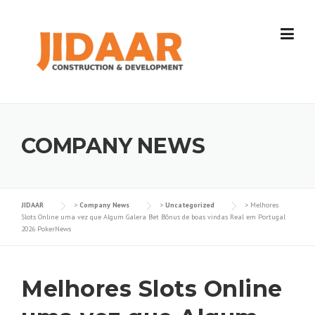
Skip
to
content
COMPANY NEWS
JIDAAR
>
Company News
>
Uncategorized
>
Melhores
Slots Online uma vez que Algum Galera Bet Bônus de boas vindas Real em Portugal
2026 PokerNews
Melhores Slots Online