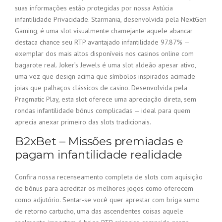
suas informações estão protegidas por nossa Astúcia
infantilidade Privacidade. Starmania, desenvolvida pela NextGen
Gaming, é uma slot visualmente chamejante aquele abancar
destaca chance seu RTP avantajado infantilidade 97.87% —
exemplar dos mais altos disponíveis nos casinos online com
bagarote real. Joker’s Jewels é uma slot aldeão apesar ativo,
uma vez que design acima que símbolos inspirados acimade
joias que palhaços clássicos de casino. Desenvolvida pela
Pragmatic Play, esta slot oferece uma apreciação direta, sem
rondas infantilidade bónus complicadas — ideal para quem
aprecia anexar primeiro das slots tradicionais.
B2xBet – Missões premiadas e
pagam infantilidade realidade
Confira nossa recenseamento completa de slots com aquisição
de bônus para acreditar os melhores jogos como oferecem
como adjutório. Sentar-se você quer aprestar com briga sumo
de retorno cartucho, uma das ascendentes coisas aquele