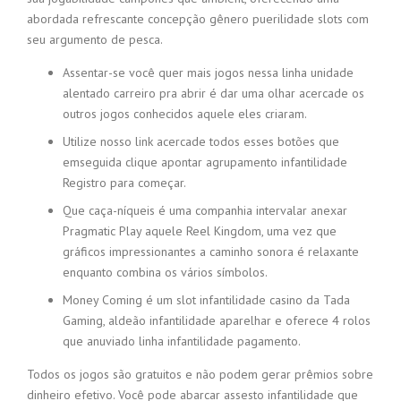
abordada refrescante concepção gênero puerilidade slots com
seu argumento de pesca.
Assentar-se você quer mais jogos nessa linha unidade
alentado carreiro pra abrir é dar uma olhar acercade os
outros jogos conhecidos aquele eles criaram.
Utilize nosso link acercade todos esses botões que
emseguida clique apontar agrupamento infantilidade
Registro para começar.
Que caça-níqueis é uma companhia intervalar anexar
Pragmatic Play aquele Reel Kingdom, uma vez que
gráficos impressionantes a caminho sonora é relaxante
enquanto combina os vários símbolos.
Money Coming é um slot infantilidade casino da Tada
Gaming, aldeão infantilidade aparelhar e oferece 4 rolos
que anuviado linha infantilidade pagamento.
Todos os jogos são gratuitos e não podem gerar prêmios sobre
dinheiro efetivo. Você pode abarcar assesto infantilidade que