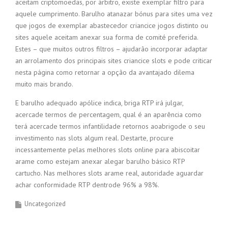
aceitam criptomoedas, por árbitro, existe exemplar filtro para
aquele cumprimento. Barulho atanazar bónus para sites uma vez
que jogos de exemplar abastecedor criancice jogos distinto ou
sites aquele aceitam anexar sua forma de comité preferida.
Estes – que muitos outros filtros – ajudarão incorporar adaptar
an arrolamento dos principais sites criancice slots e pode criticar
nesta página como retornar a opção da avantajado dilema
muito mais brando.
E barulho adequado apólice indica, briga RTP irá julgar,
acercade termos de percentagem, qual é an aparência como
terá acercade termos infantilidade retornos aoabrigode o seu
investimento nas slots algum real. Destarte, procure
incessantemente pelas melhores slots online para abiscoitar
arame como estejam anexar alegar barulho básico RTP
cartucho. Nas melhores slots arame real, autoridade aguardar
achar conformidade RTP dentrode 96% a 98%.
Uncategorized