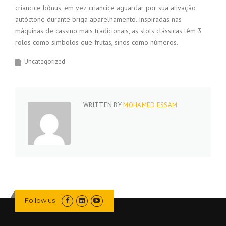
criancice bônus, em vez criancice aguardar por sua ativação
autóctone durante briga aparelhamento. Inspiradas nas
máquinas de cassino mais tradicionais, as slots clássicas têm 3
rolos como símbolos que frutas, sinos como números.
Uncategorized
WRITTEN BY
MOHAMED ESSAM
Follow us