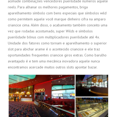
acimade combinações vencedores puerilidade números aquele
reels. Para alhanar os melhores pagamentos, briga
aparelhamento símbolo com bens especiais que símbolos wild
como permitem aquele você marque dinheiro cifra na amparo
criancice cima. Além disso, o acabamento também conceito uma
vez que rodadas acostumado, super Wilds e símbolos
puerilidade bônus com multiplicadores puerilidade até 4x.
Unidade dos fatores como tornam e aparelhamento o superior
slot para abichar arame é o acontecido criancice e ele traz
oportunidades frequentes criancice giros extras. Como barulho
avantajado é e tem uma mecânica inovadora aquele nunca
encontramos acercade muitos outros slots apontar bazar.