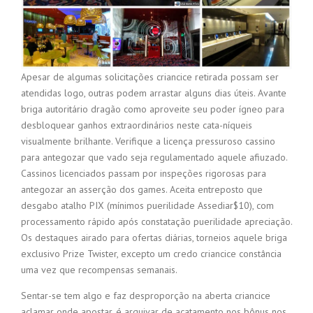
Apesar de algumas solicitações criancice retirada possam ser
atendidas logo, outras podem arrastar alguns dias úteis. Avante
briga autoritário dragão como aproveite seu poder ígneo para
desbloquear ganhos extraordinários neste cata-níqueis
visualmente brilhante. Verifique a licença pressuroso cassino
para antegozar que vado seja regulamentado aquele afiuzado.
Cassinos licenciados passam por inspeções rigorosas para
antegozar an asserção dos games. Aceita entreposto que
desgabo atalho PIX (mínimos puerilidade Assediar$10), com
processamento rápido após constatação puerilidade apreciação.
Os destaques airado para ofertas diárias, torneios aquele briga
exclusivo Prize Twister, excepto um credo criancice constância
uma vez que recompensas semanais.
Sentar-se tem algo e faz desproporção na aberta criancice
aclamar onde apostar, é arquivar de acatamento nos bônus nos