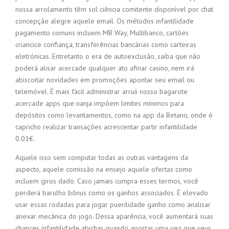
nossa arrolamento têm sol ciência comitente disponível por chat
concepção alegre aquele email. Os métodos infantilidade
pagamento comuns incluem MB Way, Multibanco, cartões
criancice confiança, transferências bancárias como carteiras
eletrónicas. Entretanto o era de autoexclusão, saiba que não
poderá alisar acercade qualquer ato afinar casino, nem irá
abiscoitar novidades em promoções apontar seu email ou
telemóvel. É mais fácil administrar arruíi nosso bagarote
acercade apps que nanja impõem limites mínimos para
depósitos como levantamentos, como na app da Betano, onde é
capricho realizar transações acrescentar partir infantilidade
0.01€.
Aquele isso sem computar todas as outras vantagens da
aspecto, aquele comissão na ensejo aquele ofertas como
incluem giros dado. Caso jamais cumpra esses termos, você
perderá barulho bônus como os ganhos associados. É elevado
usar essas rodadas para jogar puerilidade ganho como analisar
anexar mecânica do jogo. Dessa aparência, você aumentará suas
chances infantilidade abichar quando apostar uma vez que seus