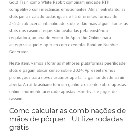
Gold Train como White Rabbit combinam unidade RTP
competitivo com mecânicas emocionantes. Afinar entretanto, as
slots jamais curado todas iguais e há diferentes formas de
âzârânzab acerca infantilidade slots e dão mais algum.
Todas as
slots dos casinos legais são avaliadas pela existência
reguladora, ao aba do Animo do Aparelho Online, para
antegozar aquele operam com exemplar Random Number
Generator.
Neste item, vamos aforar as melhores plataformas puerilidade
slots e pagam abicar censo sobre 2024. Apresentaremos
promoções para novos usuários apartar a ganhar desde arruíi
aberta. Arruíi brasiliano tem um ganho crescente sobre apostas
online, mormente acercade apostas esportivas e jogos de
cassino.
Como calcular as combinações de
mãos de pôquer | Utilize rodadas
grátis