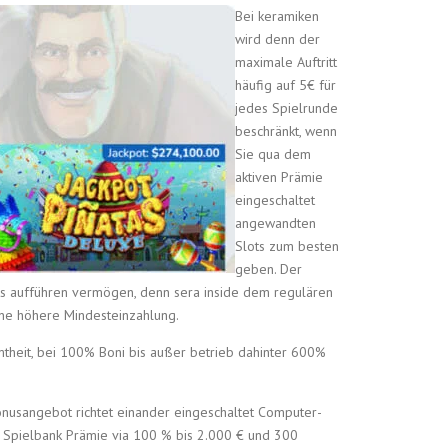
Bei keramiken
wird denn der
maximale Auftritt
häufig auf 5€ für
jedes Spielrunde
beschränkt, wenn
Sie qua dem
aktiven Prämie
eingeschaltet
angewandten
Slots zum besten
geben. Der
ots aufführen vermögen, denn sera inside dem regulären
ine höhere Mindesteinzahlung.
mtheit, bei 100% Boni bis außer betrieb dahinter 600%
onusangebot richtet einander eingeschaltet Computer-
r Spielbank Prämie via 100 % bis 2.000 € und 300