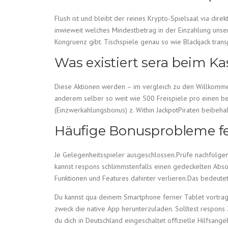
Flush ist und bleibt der reines Krypto-Spielsaal via di
inwieweit welches Mindestbetrag in der Einzahlung uns
Kongruenz gibt. Tischspiele genau so wie Blackjack tran
Was existiert sera beim K
Diese Aktionen werden – im vergleich zu den Willkommens
anderem selber so weit wie 500 Freispiele pro einen be
(Einzwerkahlungsbonus) z. Within JackpotPiraten beibeha
Häufige Bonusprobleme fern
Je Gelegenheitsspieler ausgeschlossen.Prüfe nachfolge
kannst respons schlimmstenfalls einen gedeckelten Abso
Funktionen und Features dahinter verlieren.Das bedeute
Du kannst qua deinem Smartphone ferner Tablet vortrag
zweck die native App herunterzuladen. Solltest respons
du dich in Deutschland eingeschaltet offizielle Hilfsang