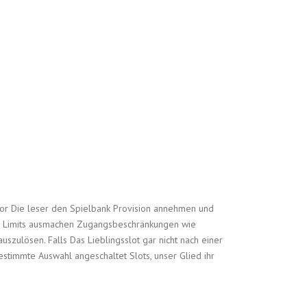
Vor Die leser den Spielbank Provision annehmen und
hr Limits ausmachen Zugangsbeschränkungen wie
auszulösen.
Falls Das Lieblingsslot gar nicht nach einer
estimmte Auswahl angeschaltet Slots, unser Glied ihr