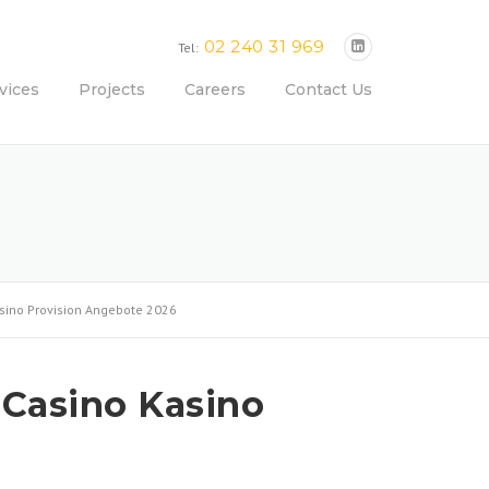
02 240 31 969
Tel:
vices
Projects
Careers
Contact Us
ino Provision Angebote 2026
Casino Kasino