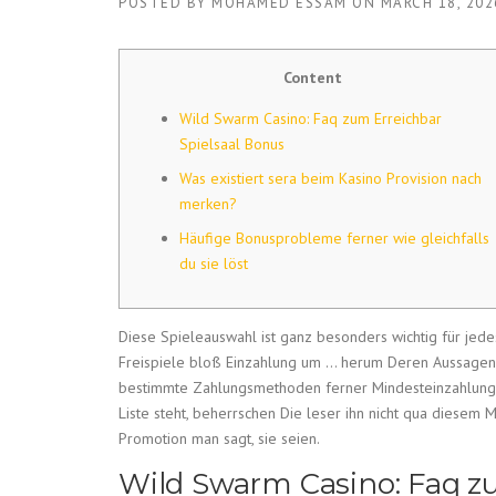
POSTED BY
MOHAMED ESSAM
ON
MARCH 18, 202
Content
Wild Swarm Casino: Faq zum Erreichbar
Spielsaal Bonus
Was existiert sera beim Kasino Provision nach
merken?
Häufige Bonusprobleme ferner wie gleichfalls
du sie löst
Diese Spieleauswahl ist ganz besonders wichtig für je
Freispiele bloß Einzahlung um … herum Deren Aussagen
bestimmte Zahlungsmethoden ferner Mindesteinzahlungs
Liste steht, beherrschen Die leser ihn nicht qua diesem
Promotion man sagt, sie seien.
Wild Swarm Casino: Faq zu