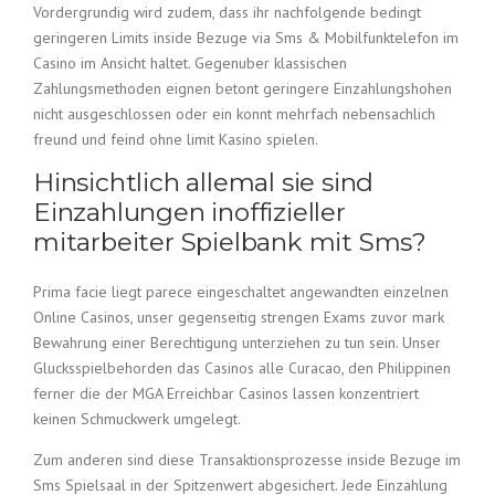
Vordergrundig wird zudem, dass ihr nachfolgende bedingt
geringeren Limits inside Bezuge via Sms & Mobilfunktelefon im
Casino im Ansicht haltet. Gegenuber klassischen
Zahlungsmethoden eignen betont geringere Einzahlungshohen
nicht ausgeschlossen oder ein konnt mehrfach nebensachlich
freund und feind ohne limit Kasino spielen.
Hinsichtlich allemal sie sind
Einzahlungen inoffizieller
mitarbeiter Spielbank mit Sms?
Prima facie liegt parece eingeschaltet angewandten einzelnen
Online Casinos, unser gegenseitig strengen Exams zuvor mark
Bewahrung einer Berechtigung unterziehen zu tun sein. Unser
Glucksspielbehorden das Casinos alle Curacao, den Philippinen
ferner die der MGA Erreichbar Casinos lassen konzentriert
keinen Schmuckwerk umgelegt.
Zum anderen sind diese Transaktionsprozesse inside Bezuge im
Sms Spielsaal in der Spitzenwert abgesichert. Jede Einzahlung