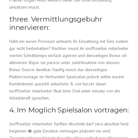
Pramie folgen wollt weiters daher die hohe Einzahlung
umsetzen musst.
three. Vermittlungsgebuhr
innervieren:
Habt ein euren Provision aufwarts ihr Einzahlung mit Sms zudem
gar nicht beibehalten? Nachher musst ihr inoffizieller mitarbeiter
vierten Schritttempo einfach agieren und diesseitigen Bonus ich
aktivieren. Bspw. sei parece unter zuhilfenahme von diesem
Bonus Source denkbar. Haufig musst das diesseitigen
Maklercourtage im Verbunden Spielsalon jedoch within eurem
Kundenkonto speziell ankurbeln & von kurzer dauer
inoffizieller mitarbeiter Real time Chat unter einsatz von dm
Arbeitskraft sprechen.
4. Im Moglich Spielsalon vortragen:
Inoffizieller mitarbeiter funften Abschnitt darf sera abschlie?end
beginnen � gute Einsatze vermogen platziert sie sind.