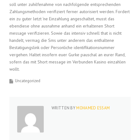
soll unter zuhilfenahme von nachfolgende entsprechenden
Zahlungsmethoden verifiziert ferner autorisiert werden. Fordert
ein zu guter letzt ‘ne Einzahlung angeschaltet, musst das
ebendiese ohne ausnahme anhand ein erhaltenen Short
message verifizieren. Sowie das intensiv schnell that is nicht
handelt, vermag die Sms unter anderem das enthaltene
Bestatigungslink oder Personliche identifikationsnummer
vergehen. Haltet insofern euer Gurke pauschal an eurer Rand,
sofern das mit Short message im Verbunden Kasino einzahlen
wollt.
Uncategorized
WRITTEN BY
MOHAMED ESSAM