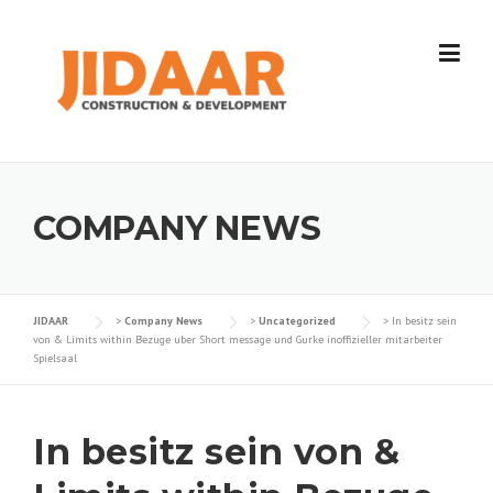
Skip
to
content
COMPANY NEWS
JIDAAR
>
Company News
>
Uncategorized
>
In besitz sein
von & Limits within Bezuge uber Short message und Gurke inoffizieller mitarbeiter
Spielsaal
In besitz sein von &