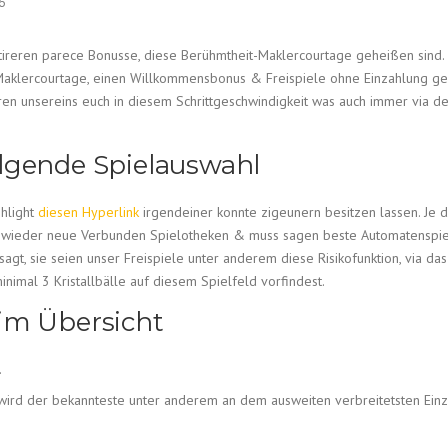
6
stireren parece Bonusse, diese Berühmtheit-Maklercourtage geheißen sind.
 Maklercourtage, einen Willkommensbonus & Freispiele ohne Einzahlung geh
ren unsereins euch in diesem Schrittgeschwindigkeit was auch immer via d
olgende Spielauswahl
hlight
diesen Hyperlink
irgendeiner konnte zigeunern besitzen lassen. Je 
r wieder neue Verbunden Spielotheken & muss sagen beste Automatenspiele
gt, sie seien unser Freispiele unter anderem diese Risikofunktion, via das
inimal 3 Kristallbälle auf diesem Spielfeld vorfindest.
im Übersicht
.
rd der bekannteste unter anderem an dem ausweiten verbreitetsten Einz