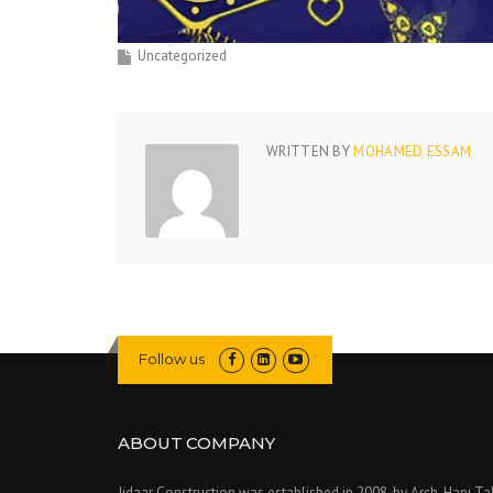
Uncategorized
WRITTEN BY
MOHAMED ESSAM
Follow us
ABOUT COMPANY
Jidaar Construction was established in 2008, by Arch. Hani Ta