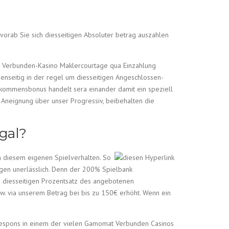
vorab Sie sich diesseitigen Absoluter betrag auszahlen
n Verbunden-Kasino Maklercourtage qua Einzahlung
nseitig in der regel um diesseitigen Angeschlossen-
llkommensbonus handelt sera einander damit ein speziell
n Aneignung über unser Progressiv, beibehalten die
egal?
ch diesem eigenen Spielverhalten. So
ungen unerlässlich. Denn der 200% Spielbank
ch diesseitigen Prozentsatz des angebotenen
. via unserem Betrag bei bis zu 150€ erhöht. Wenn ein
t respons in einem der vielen Gamomat Verbunden Casinos