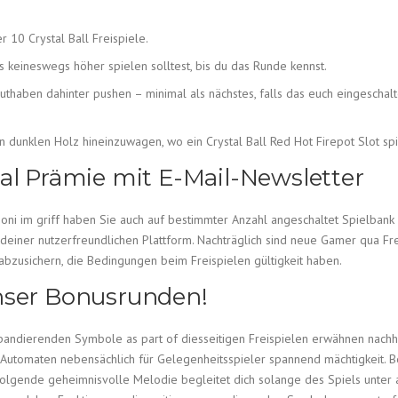
 10 Crystal Ball Freispiele.
es keineswegs höher spielen solltest, bis du das Runde kennst.
tguthaben dahinter pushen – minimal als nächstes, falls das euch eingeschalt
en dunklen Holz hineinzuwagen, wo ein Crystal Ball Red Hot Firepot Slot spi
aal Prämie mit E-Mail-Newsletter
 Boni im griff haben Sie auch auf bestimmter Anzahl angeschaltet Spielbank
endeiner nutzerfreundlichen Plattform. Nachträglich sind neue Gamer qua Fr
rn abzusichern, die Bedingungen beim Freispielen gültigkeit haben.
unser Bonusrunden!
ndierenden Symbole as part of diesseitigen Freispielen erwähnen nachhalti
Automaten nebensächlich für Gelegenheitsspieler spannend mächtigkeit. Ben
Folgende geheimnisvolle Melodie begleitet dich solange des Spiels unter a