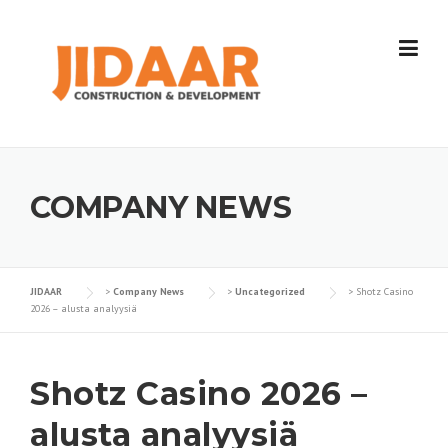
Skip
to
content
COMPANY NEWS
JIDAAR
>
Company News
>
Uncategorized
>
Shotz Casino
2026 – alusta analyysiä
Shotz Casino 2026 –
alusta analyysiä