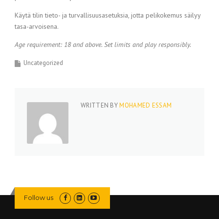
Käytä tilin tieto- ja turvallisuusasetuksia, jotta pelikokemus säilyy
tasa-arvoisena.
Age requirement: 18 and above. Set limits and play responsibly.
Uncategorized
WRITTEN BY
MOHAMED ESSAM
Follow us