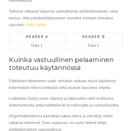
mielenkiintoa.
Tekniset ratkaisut takaavat saumattoman pelikokemuksen; sekä
tarjous- että pelinkäyttäytymisen seuranta voidaan toteuttaa
sujuvasti,
shotz casino
.
HEADER A
HEADER B
Data 1
Data 2
Kuinka vastuullinen pelaaminen
toteutuu käytännössä
Päätöksen tekeminen vaatii vertailun mukaan myös käytännön
kokemuksiin liittyviä tekijöitä sekä alustan tarjoamia ohjeita.
Lisätietoja löytyy usein ohjeista ja tukisivuilta sekä virallisista
dokumenteista, jotka käsittelevät turvallisuutta ja vastuullisuutta.
Ongelmatilanteissa kannattaa hakea tukea ja selvittää, miten
ratkaisut etenevät. Tuen saatavuus on usein tärkeä tekijä
pelikokemuksen sujuvuudessa.