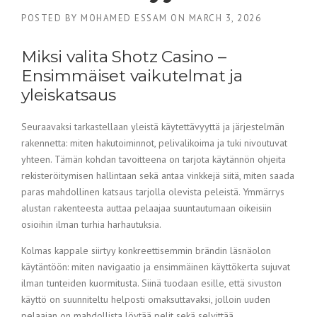
POSTED BY
MOHAMED ESSAM
ON
MARCH 3, 2026
Miksi valita Shotz Casino –
Ensimmäiset vaikutelmat ja
yleiskatsaus
Seuraavaksi tarkastellaan yleistä käytettävyyttä ja järjestelmän
rakennetta: miten hakutoiminnot, pelivalikoima ja tuki nivoutuvat
yhteen. Tämän kohdan tavoitteena on tarjota käytännön ohjeita
rekisteröitymisen hallintaan sekä antaa vinkkejä siitä, miten saada
paras mahdollinen katsaus tarjolla olevista peleistä. Ymmärrys
alustan rakenteesta auttaa pelaajaa suuntautumaan oikeisiin
osioihin ilman turhia harhautuksia.
Kolmas kappale siirtyy konkreettisemmin brändin läsnäolon
käytäntöön: miten navigaatio ja ensimmäinen käyttökerta sujuvat
ilman tunteiden kuormitusta. Siinä tuodaan esille, että sivuston
käyttö on suunniteltu helposti omaksuttavaksi, jolloin uuden
pelaajan on mahdollista löytää pelit sekä selvittää