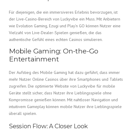
Für diejenigen, die ein immersiveres Erlebnis bevorzugen, ist
der Live-Casino-Bereich von Luckyvibe ein Muss. Mit Anbietern
wie Evolution Gaming, Ezugi und Play’n GO können Nutzer eine
Vielzahl von Live-Dealer-Spielen genießen, die das
authentische Gefühl eines echten Casinos simulieren.
Mobile Gaming: On-the-Go
Entertainment
Der Aufstieg des Mobile Gaming hat dazu geführt, dass immer
mehr Nutzer Online Casinos über ihre Smartphones und Tablets
zugreifen. Die optimierte Website von Luckyvibe für mobile
Geräte stellt sicher, dass Nutzer ihre Lieblingsspiele ohne
Kompromisse genießen können. Mit nahtloser Navigation und
intuitivem Gameplay können mobile Nutzer ihre Lieblingsspiele
überall spielen.
Session Flow: A Closer Look