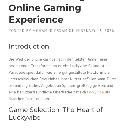
Online Gaming
Experience
POSTED BY
MOHAMED ESSAM
ON
FEBRUARY 15, 2026
Introduction
Die Welt der online casinos hat in den letzten Jahren eine
bedeutende Transformation erlebt. Luckyvibe Casino ist ein
Paradebeispiel dafür, wie eine gut gestaltete Plattform die
unterschiedlichen Bedürfnisse ihrer Nutzer erfüllen kann. Durch
ein umfangreiches Angebot an Spielen, großzügige Boni und
eine benutzerfreundliche Oberfläche hat sich
Luckyvibe
als
Branchenführer etabliert.
Game Selection: The Heart of
Luckyvibe