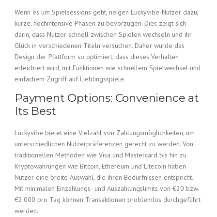
Wenn es um Spielsessions geht, neigen Luckyvibe-Nutzer dazu,
kurze, hochintensive Phasen zu bevorzugen. Dies zeigt sich
darin, dass Nutzer schnell zwischen Spielen wechseln und ihr
Glück in verschiedenen Titeln versuchen. Daher wurde das
Design der Plattform so optimiert, dass dieses Verhalten
erleichtert wird, mit Funktionen wie schnellem Spielwechsel und
einfachem Zugriff auf Lieblingsspiele.
Payment Options: Convenience at
Its Best
Luckyvibe bietet eine Vielzahl von Zahlungsmöglichkeiten, um
unterschiedlichen Nutzerpräferenzen gerecht zu werden. Von
traditionellen Methoden wie Visa und Mastercard bis hin zu
Kryptowährungen wie Bitcoin, Ethereum und Litecoin haben
Nutzer eine breite Auswahl, die ihren Bedürfnissen entspricht.
Mit minimalen Einzahlungs- und Auszahlungslimits von €20 bzw.
€2.000 pro Tag können Transaktionen problemlos durchgeführt
werden.