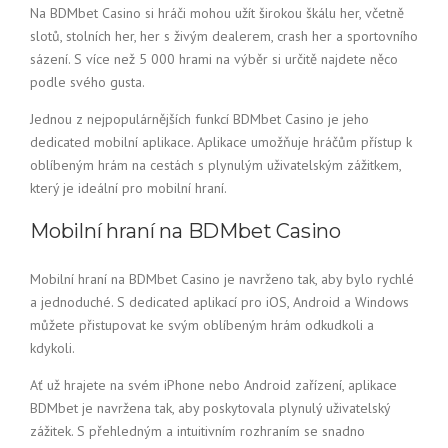
Na BDMbet Casino si hráči mohou užít širokou škálu her, včetně
slotů, stolních her, her s živým dealerem, crash her a sportovního
sázení. S více než 5 000 hrami na výběr si určitě najdete něco
podle svého gusta.
Jednou z nejpopulárnějších funkcí BDMbet Casino je jeho
dedicated mobilní aplikace. Aplikace umožňuje hráčům přístup k
oblíbeným hrám na cestách s plynulým uživatelským zážitkem,
který je ideální pro mobilní hraní.
Mobilní hraní na BDMbet Casino
Mobilní hraní na BDMbet Casino je navrženo tak, aby bylo rychlé
a jednoduché. S dedicated aplikací pro iOS, Android a Windows
můžete přistupovat ke svým oblíbeným hrám odkudkoli a
kdykoli.
Ať už hrajete na svém iPhone nebo Android zařízení, aplikace
BDMbet je navržena tak, aby poskytovala plynulý uživatelský
zážitek. S přehledným a intuitivním rozhraním se snadno