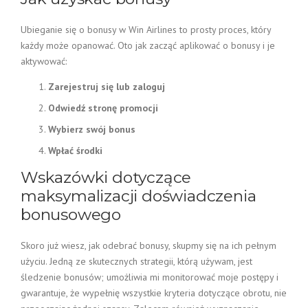
Ubieganie się o bonusy w Win Airlines to prosty proces, który
każdy może opanować. Oto jak zacząć aplikować o bonusy i je
aktywować:
Zarejestruj się lub zaloguj
Odwiedź stronę promocji
Wybierz swój bonus
Wpłać środki
Wskazówki dotyczące
maksymalizacji doświadczenia
bonusowego
Skoro już wiesz, jak odebrać bonusy, skupmy się na ich pełnym
użyciu. Jedną ze skutecznych strategii, którą używam, jest
śledzenie bonusów; umożliwia mi monitorować moje postępy i
gwarantuje, że wypełnię wszystkie kryteria dotyczące obrotu, nie