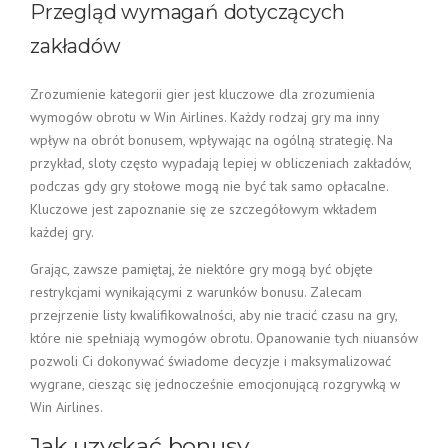
Przegląd wymagań dotyczących
zakładów
Zrozumienie kategorii gier jest kluczowe dla zrozumienia
wymogów obrotu w Win Airlines. Każdy rodzaj gry ma inny
wpływ na obrót bonusem, wpływając na ogólną strategię. Na
przykład, sloty często wypadają lepiej w obliczeniach zakładów,
podczas gdy gry stołowe mogą nie być tak samo opłacalne.
Kluczowe jest zapoznanie się ze szczegółowym wkładem
każdej gry.
Grając, zawsze pamiętaj, że niektóre gry mogą być objęte
restrykcjami wynikającymi z warunków bonusu. Zalecam
przejrzenie listy kwalifikowalności, aby nie tracić czasu na gry,
które nie spełniają wymogów obrotu. Opanowanie tych niuansów
pozwoli Ci dokonywać świadome decyzje i maksymalizować
wygrane, ciesząc się jednocześnie emocjonującą rozgrywką w
Win Airlines.
Jak uzyskać bonusy