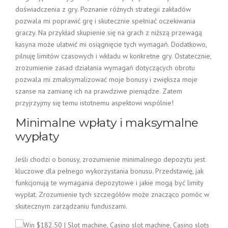
doświadczenia z gry. Poznanie różnych strategii zakładów
pozwala mi poprawić grę i skutecznie spełniać oczekiwania
graczy. Na przykład skupienie się na grach z niższą przewagą
kasyna może ułatwić mi osiągnięcie tych wymagań. Dodatkowo,
pilnuję limitów czasowych i wkładu w konkretne gry. Ostatecznie,
zrozumienie zasad działania wymagań dotyczących obrotu
pozwala mi zmaksymalizować moje bonusy i zwiększa moje
szanse na zamianę ich na prawdziwe pieniądze. Zatem
przyjrzyjmy się temu istotnemu aspektowi wspólnie!
Minimalne wpłaty i maksymalne
wypłaty
Jeśli chodzi o bonusy, zrozumienie minimalnego depozytu jest
kluczowe dla pełnego wykorzystania bonusu. Przedstawię, jak
funkcjonują te wymagania depozytowe i jakie mogą być limity
wypłat. Zrozumienie tych szczegółów może znacząco pomóc w
skutecznym zarządzaniu funduszami.