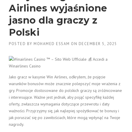
Airlines wyjaśnione
jasno dla graczy z
Polski
POSTED BY
MOHAMED ESSAM
ON
DECEMBER 5, 2025
Jako gracz w kasynie Win Airlines, odkryłem, że pojęcie
warunków bonusów może znacznie polepszyć moje wrażenia z
gry. Promocje dostosowane do polskich graczy są zróżnicowane
i interesujące. Ważne jest jednak, aby pojąć specyfikę każdej
oferty, zwłaszcza wymagania dotyczące przewrotu i daty
ważności. Przyjrzyjmy się, jak najlepiej spożytkować te bonusy i
jak poruszać się po zawiłościach, które mogą wpłynąć na Twoje
nagrody.