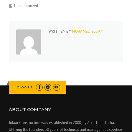
Uncategorized
WRITTEN BY
MOHAMED ESSAM
Follow us
ABOUT COMPANY
Jidaar Construction was established in 2008, by Arch. Hani Talha.
Utilizing the founders 30 years of technical and managerial expertise,