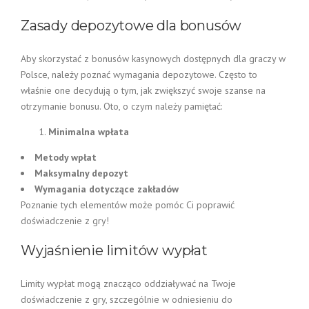
Zasady depozytowe dla bonusów
Aby skorzystać z bonusów kasynowych dostępnych dla graczy w
Polsce, należy poznać wymagania depozytowe. Często to
właśnie one decydują o tym, jak zwiększyć swoje szanse na
otrzymanie bonusu. Oto, o czym należy pamiętać:
Minimalna wpłata
Metody wpłat
Maksymalny depozyt
Wymagania dotyczące zakładów
Poznanie tych elementów może pomóc Ci poprawić
doświadczenie z gry!
Wyjaśnienie limitów wypłat
Limity wypłat mogą znacząco oddziaływać na Twoje
doświadczenie z gry, szczególnie w odniesieniu do