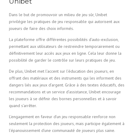
Unibet
Dans le but de promouvoir un milieu de jeu sûr, Unibet
privilégie les pratiques de jeu responsable qui autorisent aux
joueurs de faire des choix informés.
La plateforme offre différentes possibilités d’auto-exclusion,
permettant aux utilisateurs de restreindre temporairement ou
définitivement leur accès aux jeux en ligne. Cela leur donne la
possibilité de garder le contrôle sur leurs pratiques de jeu.
De plus, Unibet met l’accent sur l’éducation des joueurs, en
offrant des matériaux et des instruments qui les informent des
dangers liés aux jeux d’argent. Grâce à des textes éducatifs, des
recommandations et un service d’assistance, Unibet encourage
les joueurs à se définir des bornes personnelles et à savoir
quand s’arrêter.
L’engagement en faveur d’un jeu responsable renforce non
seulement la protection des joueurs, mais participe également à
l’épanouissement d’une communauté de joueurs plus saine.