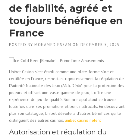
de fiabilité, agréé et
toujours bénéfique en
France
POSTED BY
MOHAMED ESSAM
ON
DECEMBER 5, 2025
Unibet Casino s’est établi comme une plate-forme sûre et
certifiée en France, respectant rigoureusement la régulation de
l’Autorité Nationale des Jeux (ANJ). Dédié pour la protection des
joueurs et offrant une vaste gamme de jeux, il offre une
expérience de jeu de qualité. Son principal atout se trouve
toutefois dans ses promotions et bonus attractifs. En découvrant
plus son catalogue, Unibet dévoilera d’autres bénéfices qui le
distinguent des autres casinos.
unibet casino netent
Autorisation et régulation du