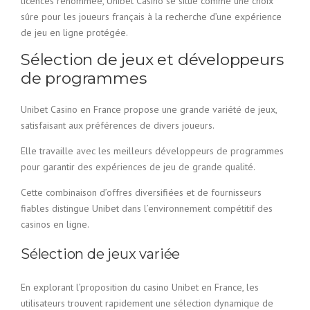
licences renommée, Unibet Casino se situe comme une choix
sûre pour les joueurs français à la recherche d’une expérience
de jeu en ligne protégée.
Sélection de jeux et développeurs
de programmes
Unibet Casino en France propose une grande variété de jeux,
satisfaisant aux préférences de divers joueurs.
Elle travaille avec les meilleurs développeurs de programmes
pour garantir des expériences de jeu de grande qualité.
Cette combinaison d’offres diversifiées et de fournisseurs
fiables distingue Unibet dans l’environnement compétitif des
casinos en ligne.
Sélection de jeux variée
En explorant l’proposition du casino Unibet en France, les
utilisateurs trouvent rapidement une sélection dynamique de