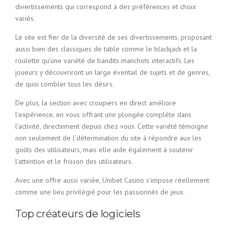
divertissements qui correspond à des préférences et choix
variés.
Le site est fier de la diversité de ses divertissements, proposant
aussi bien des classiques de table comme le blackjack et la
roulette qu’une variété de bandits manchots interactifs. Les
joueurs y découvriront un large éventail de sujets et de genres,
de quoi combler tous les désirs.
De plus, la section avec croupiers en direct améliore
l’expérience, en vous offrant une plongée complète dans
l’activité, directement depuis chez vous. Cette variété témoigne
non seulement de l’détermination du site à répondre aux les
goûts des utilisateurs, mais elle aide également à soutenir
l’attention et le frisson des utilisateurs.
Avec une offre aussi variée, Unibet Casino s’impose réellement
comme une lieu privilégié pour les passionnés de jeux.
Top créateurs de logiciels