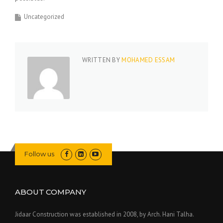
Uncategorized
WRITTEN BY
MOHAMED ESSAM
Follow us
ABOUT COMPANY
Jidaar Construction was established in 2008, by Arch. Hani Talha.