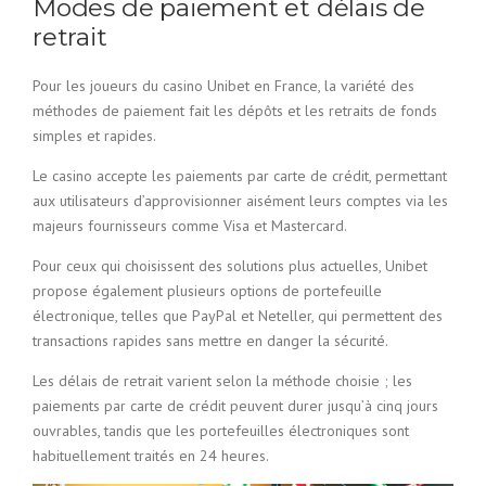
Modes de paiement et délais de
retrait
Pour les joueurs du casino Unibet en France, la variété des
méthodes de paiement fait les dépôts et les retraits de fonds
simples et rapides.
Le casino accepte les paiements par carte de crédit, permettant
aux utilisateurs d’approvisionner aisément leurs comptes via les
majeurs fournisseurs comme Visa et Mastercard.
Pour ceux qui choisissent des solutions plus actuelles, Unibet
propose également plusieurs options de portefeuille
électronique, telles que PayPal et Neteller, qui permettent des
transactions rapides sans mettre en danger la sécurité.
Les délais de retrait varient selon la méthode choisie ; les
paiements par carte de crédit peuvent durer jusqu’à cinq jours
ouvrables, tandis que les portefeuilles électroniques sont
habituellement traités en 24 heures.