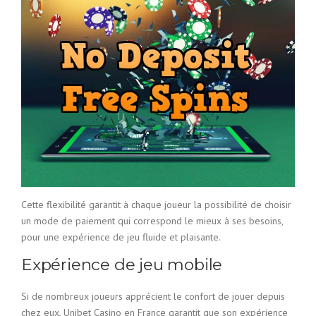
Cette flexibilité garantit à chaque joueur la possibilité de choisir
un mode de paiement qui correspond le mieux à ses besoins,
pour une expérience de jeu fluide et plaisante.
Expérience de jeu mobile
Si de nombreux joueurs apprécient le confort de jouer depuis
chez eux, Unibet Casino en France garantit que son expérience