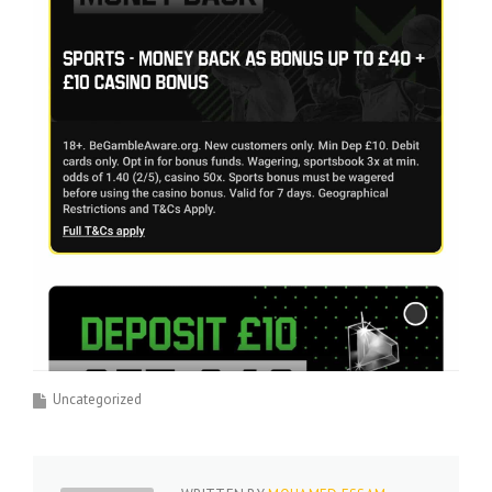
Uncategorized