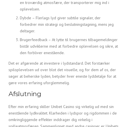
en troværdig atmosfære, der transporterer mig ind i
oplevelsen.
Dybde – Flerlags lyd giver subtile signaler, der
forbedrer min strategi og beslutningstagning, mens jeg
deltager.
Brugerfeedback – At lytte til brugernes tilbagemeldinger
bistår udviklerne med at forbedre oplevelsen og sikre, at
den forbliver enestående.
Det er afgørende at investere i lydstandard. Det forstærker
spiloplevelsen ud over blot det visuelle, og for dem af os, der
søger at beherske lyden, betyder hver eneste lyddetalje for at
gøre vores erfaring uforglemmelig.
Afslutning
Efter min erfaring skiller Unibet Casino sig virkelig ud med sin
enestående lydkvalitet. Klarheden i lydspor og rigdommen i de
omkringliggende effekter inddrager dig virkelig i
spilleatmosfæren. Sammenlignet med andre casinoer er Unibets