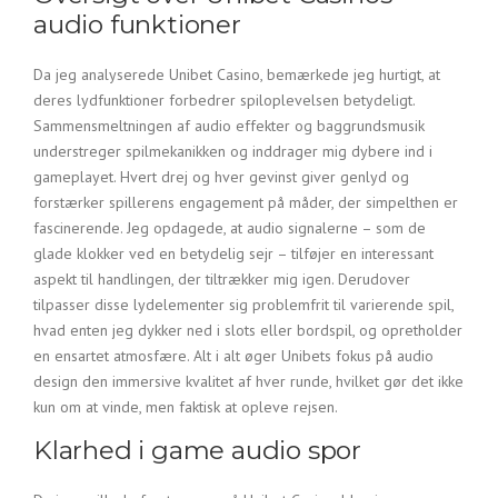
audio funktioner
Da jeg analyserede Unibet Casino, bemærkede jeg hurtigt, at
deres lydfunktioner forbedrer spiloplevelsen betydeligt.
Sammensmeltningen af audio effekter og baggrundsmusik
understreger spilmekanikken og inddrager mig dybere ind i
gameplayet. Hvert drej og hver gevinst giver genlyd og
forstærker spillerens engagement på måder, der simpelthen er
fascinerende. Jeg opdagede, at audio signalerne – som de
glade klokker ved en betydelig sejr – tilføjer en interessant
aspekt til handlingen, der tiltrækker mig igen. Derudover
tilpasser disse lydelementer sig problemfrit til varierende spil,
hvad enten jeg dykker ned i slots eller bordspil, og opretholder
en ensartet atmosfære. Alt i alt øger Unibets fokus på audio
design den immersive kvalitet af hver runde, hvilket gør det ikke
kun om at vinde, men faktisk at opleve rejsen.
Klarhed i game audio spor