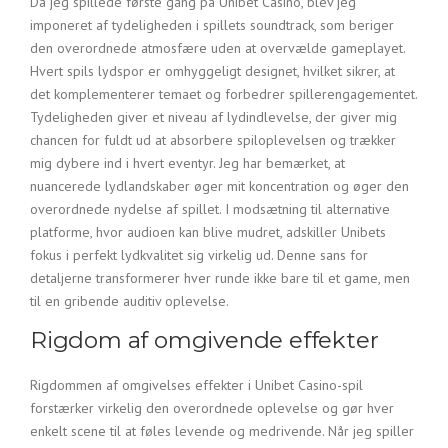
Da jeg spillede første gang på Unibet Casino, blev jeg
imponeret af tydeligheden i spillets soundtrack, som beriger
den overordnede atmosfære uden at overvælde gameplayet.
Hvert spils lydspor er omhyggeligt designet, hvilket sikrer, at
det komplementerer temaet og forbedrer spillerengagementet.
Tydeligheden giver et niveau af lydindlevelse, der giver mig
chancen for fuldt ud at absorbere spiloplevelsen og trækker
mig dybere ind i hvert eventyr. Jeg har bemærket, at
nuancerede lydlandskaber øger mit koncentration og øger den
overordnede nydelse af spillet. I modsætning til alternative
platforme, hvor audioen kan blive mudret, adskiller Unibets
fokus i perfekt lydkvalitet sig virkelig ud. Denne sans for
detaljerne transformerer hver runde ikke bare til et game, men
til en gribende auditiv oplevelse.
Rigdom af omgivende effekter
Rigdommen af omgivelses effekter i Unibet Casino-spil
forstærker virkelig den overordnede oplevelse og gør hver
enkelt scene til at føles levende og medrivende. Når jeg spiller