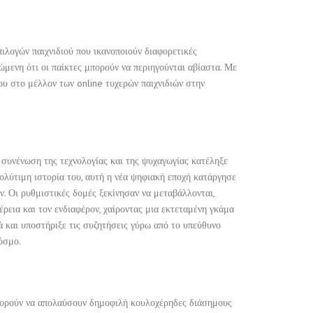
πιλογών παιχνιδιού που ικανοποιούν διαφορετικές
ώμενη ότι οι παίκτες μπορούν να περιηγούνται αβίαστα. Με
ου στο μέλλον των online τυχερών παιχνιδιών στην
 συνένωση της τεχνολογίας και της ψυχαγωγίας κατέληξε
πολύτιμη ιστορία του, αυτή η νέα ψηφιακή εποχή κατάργησε
ν. Οι ρυθμιστικές δομές ξεκίνησαν να μεταβάλλονται,
έρεια και τον ενδιαφέρον, χαίροντας μια εκτεταμένη γκάμα
 και υποστήριξε τις συζητήσεις γύρω από το υπεύθυνο
όσμο.
μπορούν να απολαύσουν δημοφιλή κουλοχέρηδες διάσημους