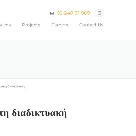
02 240 31 969
Tel:
vices
Projects
Careers
Contact Us
τυακή διασκέδαση
τη διαδικτυακή