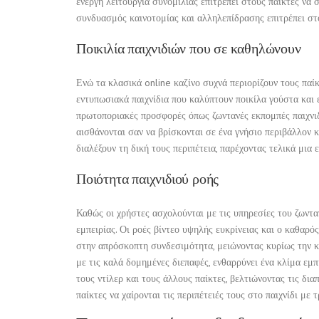
ενεργή λειτουργία συνομιλίας επιτρέπει στους παίκτες να 
συνδυασμός καινοτομίας και αλληλεπίδρασης επιτρέπει στ
Ποικιλία παιχνιδιών που σε καθηλώνουν
Ενώ τα κλασικά online καζίνο συχνά περιορίζουν τους παί
εντυπωσιακά παιχνίδια που καλύπτουν ποικίλα γούστα και 
πρωτοποριακές προσφορές όπως ζωντανές εκπομπές παιχνιδι
αισθάνονται σαν να βρίσκονται σε ένα γνήσιο περιβάλλον κ
διαλέξουν τη δική τους περιπέτεια, παρέχοντας τελικά μια
Ποιότητα παιχνιδιού ροής
Καθώς οι χρήστες ασχολούνται με τις υπηρεσίες του ζωντα
εμπειρίας. Οι ροές βίντεο υψηλής ευκρίνειας και ο καθαρ
στην απρόσκοπτη συνδεσιμότητα, μειώνοντας κυρίως την κα
με τις καλά δομημένες διεπαφές, ενθαρρύνει ένα κλίμα εμ
τους ντίλερ και τους άλλους παίκτες, βελτιώνοντας τις δι
παίκτες να χαίρονται τις περιπέτειές τους στο παιχνίδι μ