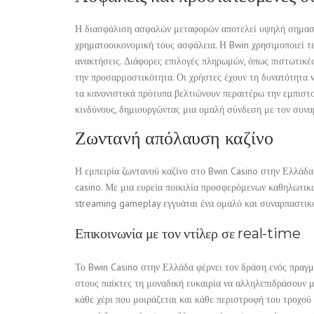
Η διασφάλιση ασφαλών μεταφορών αποτελεί υψηλή σημασία 
χρηματοοικονομική τους ασφάλεια. Η Bwin χρησιμοποιεί τ
ανακτήσεις. Διάφορες επιλογές πληρωμών, όπως πιστωτικές
την προσαρμοστικότητα. Οι χρήστες έχουν τη δυνατότητα ν
τα κανονιστικά πρότυπα βελτιώνουν περαιτέρω την εμπιστο
κινδύνους, δημιουργώντας μια ομαλή σύνδεση με τον συνα
Ζωντανή απόλαυση καζίνο
Η εμπειρία ζωντανού καζίνο στο Bwin Casino στην Ελλάδα π
casino. Με μια ευρεία ποικιλία προσφερόμενων καθηλωτικώ
streaming gameplay εγγυάται ένα ομαλό και συναρπαστικό 
Επικοινωνία με τον ντίλερ σε real-time
Το Bwin Casino στην Ελλάδα φέρνει τον δράση ενός πραγμ
στους παίκτες τη μοναδική ευκαιρία να αλληλεπιδράσουν μ
κάθε χέρι που μοιράζεται και κάθε περιστροφή του τροχού 