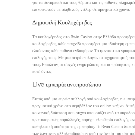
για τα συναρπαστικά τους θέματα και τις πιθανές πληρωμέ
επικοινωνούν με αληθινούς ντίλερ σε πραγματικό χρόνο.
Δημοφιλή Κουλοχέρηδες
Τα κουλοχέρηδες στο Bwin Casino στην Ελλάδα προσφέρουν
κουλοχέρηδες, κάθε παιχνίδι προσφέρει μια ιδιαίτερη εμπ
ελκύοντας κάθε πιθανό ενδιαφέρον. Τα φανταστικά γραφικά
επιλογής τους. Με μια σειρά επιλογών στοιχηματισμού, τό
τους. Επιπλέον, οι συχνές ενημερώσεις και οι πρόσφατες κ
ποτέ όντως.
Live εμπειρία αντιπροσώπου
Εκτός από μια ευρεία συλλογή από κουλοχέρηδες, η εμπειρ
πραγματικό χρόνο στο περιβάλλον του online καζίνο. Αυτή 
κοινωνική διάσταση που συχνά απουσιάζει από τα παραδοσι
πρωτοποριακές παραλλαγές, παρέχει ελευθερία επιλογής αν
καθηλωτική ποιότητα της εμπειρίας. Το Bwin Casino διακρί
των ζωντανών αλληλεπιδράσεων από την άνεση του σπιτιού