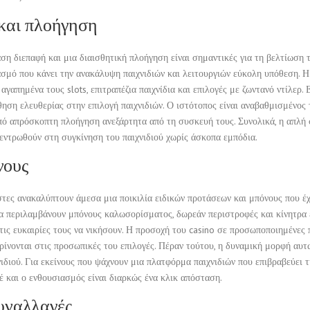
 και πλοήγηση
η διεπαφή και μια διαισθητική πλοήγηση είναι σημαντικές για τη βελτίωση τη
σμό που κάνει την ανακάλυψη παιχνιδιών και λειτουργιών εύκολη υπόθεση. Η 
γαπημένα τους slots, επιτραπέζια παιχνίδια και επιλογές με ζωντανό ντίλερ. 
ση ελευθερίας στην επιλογή παιχνιδιών. Ο ιστότοπος είναι αναβαθμισμένος τ
πό απρόσκοπτη πλοήγηση ανεξάρτητα από τη συσκευή τους. Συνολικά, η απλή 
ικεντρωθούν στη συγκίνηση του παιχνιδιού χωρίς άσκοπα εμπόδια.
νους
τες ανακαλύπτουν άμεσα μια ποικιλία ειδικών προτάσεων και μπόνους που έχο
 να περιλαμβάνουν μπόνους καλωσορίσματος, δωρεάν περιστροφές και κίνητρα 
 τις ευκαιρίες τους να νικήσουν. Η προσοχή του casino σε προσωποποιημένες 
ρίνονται στις προσωπικές του επιλογές. Πέραν τούτου, η δυναμική μορφή αυ
ιδιού. Για εκείνους που ψάχνουν μια πλατφόρμα παιχνιδιών που επιβραβεύει τ
έ και ο ενθουσιασμός είναι διαρκώς ένα κλικ απόσταση.
υναλλαγές