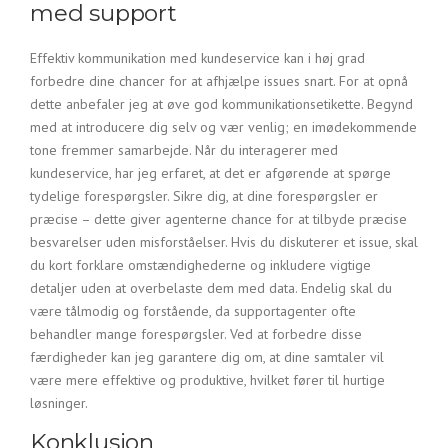
med support
Effektiv kommunikation med kundeservice kan i høj grad
forbedre dine chancer for at afhjælpe issues snart. For at opnå
dette anbefaler jeg at øve god kommunikationsetikette. Begynd
med at introducere dig selv og vær venlig; en imødekommende
tone fremmer samarbejde. Når du interagerer med
kundeservice, har jeg erfaret, at det er afgørende at spørge
tydelige forespørgsler. Sikre dig, at dine forespørgsler er
præcise – dette giver agenterne chance for at tilbyde præcise
besvarelser uden misforståelser. Hvis du diskuterer et issue, skal
du kort forklare omstændighederne og inkludere vigtige
detaljer uden at overbelaste dem med data. Endelig skal du
være tålmodig og forstående, da supportagenter ofte
behandler mange forespørgsler. Ved at forbedre disse
færdigheder kan jeg garantere dig om, at dine samtaler vil
være mere effektive og produktive, hvilket fører til hurtige
løsninger.
Konklusion