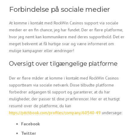
Forbindelse på sociale medier
At komme i kontakt med RockWin Casinos support via sociale
medier er en fin chance, jeg har fundet. Der er flere platforme,
hvor jeg nemt kan kommunikere med deres supporthold. Det er
meget bekvemt at få hurtige svar og være informeret om
mulige kampagner eller ændringer!
Oversigt over tilgængelige platforme
Der er flere måder at komme i kontakt med RockWin Casinos
supportteam via sociale netværk. Disse tilbudte platforme
forbedrer adgangen til support og garanterer, at du har
muligheder, der passer til dine præferencer. Her er et hurtigt
resumé over de platforme, du kan
https://pitchbook.com/profiles/company/60540-49
undersøge:
Facebook
Twitter