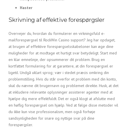
Haster
Skrivning af effektive forespørgsler
Overvejer du, hvordan du formulerer en virkningsfuld e-
mailforespørgsel til RockWin Casino support? Jeg har opdaget,
at brugen af effektive forespørgselsskabeloner kan øge dine
muligheder for at modtage et hurtigt svar betydeligt. Start med
en klar emnelinje, der opsummerer dit problem. Brug en
kortfattet formulering for at garantere, at din forespørgsel er
ligetil. Undgå uklart sprog; vær i stedet præcis omkring din
problemstilling. Hvis du står overfor et problem med din konto,
skal du nævne dit brugernavn og problemet direkte. Husk, at det
at inkludere relevante oplysninger assisterer agenter med at
hjælpe dig mere effektfuldt. Det er også klogt at afslutte med
en høflig forespørgsel om hjælp. Ved at følge disse metoder vil
du ikke kun vise professionalism, men også forhøje
sandsynligheden for snare og nyttige svar på dine
forespørgsler.