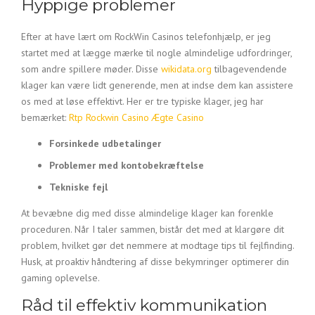
Hyppige problemer
Efter at have lært om RockWin Casinos telefonhjælp, er jeg
startet med at lægge mærke til nogle almindelige udfordringer,
som andre spillere møder. Disse
wikidata.org
tilbagevendende
klager kan være lidt generende, men at indse dem kan assistere
os med at løse effektivt. Her er tre typiske klager, jeg har
bemærket:
Rtp Rockwin Casino Ægte Casino
Forsinkede udbetalinger
Problemer med kontobekræftelse
Tekniske fejl
At bevæbne dig med disse almindelige klager kan forenkle
proceduren. Når I taler sammen, bistår det med at klargøre dit
problem, hvilket gør det nemmere at modtage tips til fejlfinding.
Husk, at proaktiv håndtering af disse bekymringer optimerer din
gaming oplevelse.
Råd til effektiv kommunikation