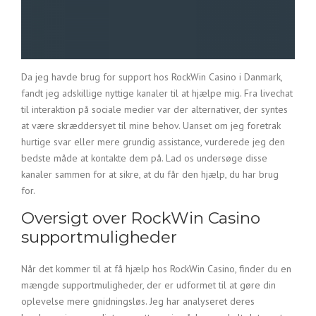
Da jeg havde brug for support hos RockWin Casino i Danmark,
fandt jeg adskillige nyttige kanaler til at hjælpe mig. Fra livechat
til interaktion på sociale medier var der alternativer, der syntes
at være skræddersyet til mine behov. Uanset om jeg foretrak
hurtige svar eller mere grundig assistance, vurderede jeg den
bedste måde at kontakte dem på. Lad os undersøge disse
kanaler sammen for at sikre, at du får den hjælp, du har brug
for.
Oversigt over RockWin Casino
supportmuligheder
Når det kommer til at få hjælp hos RockWin Casino, finder du en
mængde supportmuligheder, der er udformet til at gøre din
oplevelse mere gnidningsløs. Jeg har analyseret deres