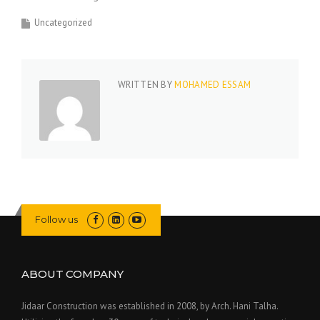
Uncategorized
WRITTEN BY
MOHAMED ESSAM
Follow us
ABOUT COMPANY
Jidaar Construction was established in 2008, by Arch. Hani Talha.