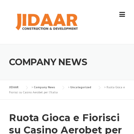
Skip
to
content
COMPANY NEWS
JIDAAR
>
Company News
>
Uncategorized
>
Ruota Gioca e
Fiorisci su Casino Aerobet per l’Italia
Ruota Gioca e Fiorisci
su Casino Aerobet per