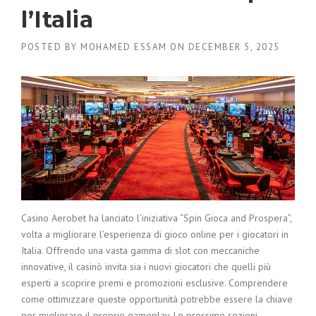
l’Italia
POSTED BY
MOHAMED ESSAM
ON
DECEMBER 5, 2025
Casino Aerobet ha lanciato l’iniziativa “Spin Gioca and Prospera”,
volta a migliorare l’esperienza di gioco online per i giocatori in
Italia. Offrendo una vasta gamma di slot con meccaniche
innovative, il casinò invita sia i nuovi giocatori che quelli più
esperti a scoprire premi e promozioni esclusive. Comprendere
come ottimizzare queste opportunità potrebbe essere la chiave
per migliorare il proprio gameplay. Le prossime sezioni