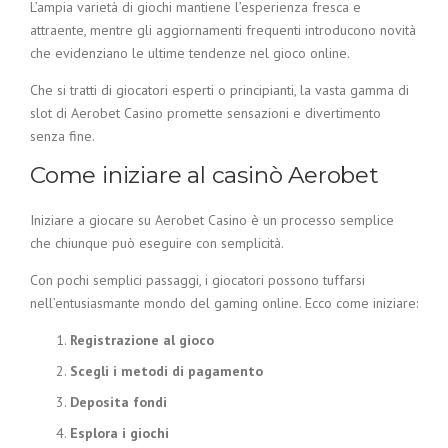
L’ampia varietà di giochi mantiene l’esperienza fresca e
attraente, mentre gli aggiornamenti frequenti introducono novità
che evidenziano le ultime tendenze nel gioco online.
Che si tratti di giocatori esperti o principianti, la vasta gamma di
slot di Aerobet Casino promette sensazioni e divertimento
senza fine.
Come iniziare al casinò Aerobet
Iniziare a giocare su Aerobet Casino è un processo semplice
che chiunque può eseguire con semplicità.
Con pochi semplici passaggi, i giocatori possono tuffarsi
nell’entusiasmante mondo del gaming online. Ecco come iniziare:
Registrazione al gioco
Scegli i metodi di pagamento
Deposita fondi
Esplora i giochi