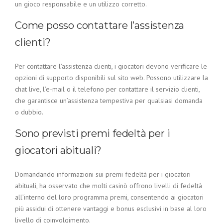
un gioco responsabile e un utilizzo corretto.
Come posso contattare l’assistenza
clienti?
Per contattare l’assistenza clienti, i giocatori devono verificare le
opzioni di supporto disponibili sul sito web. Possono utilizzare la
chat live, l’e-mail o il telefono per contattare il servizio clienti,
che garantisce un’assistenza tempestiva per qualsiasi domanda
o dubbio.
Sono previsti premi fedeltà per i
giocatori abituali?
Domandando informazioni sui premi fedeltà per i giocatori
abituali, ha osservato che molti casinò offrono livelli di fedeltà
all’interno del loro programma premi, consentendo ai giocatori
più assidui di ottenere vantaggi e bonus esclusivi in base al loro
livello di coinvolgimento.