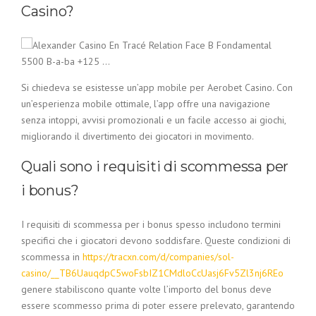
Casino?
Si chiedeva se esistesse un’app mobile per Aerobet Casino. Con
un’esperienza mobile ottimale, l’app offre una navigazione
senza intoppi, avvisi promozionali e un facile accesso ai giochi,
migliorando il divertimento dei giocatori in movimento.
Quali sono i requisiti di scommessa per
i bonus?
I requisiti di scommessa per i bonus spesso includono termini
specifici che i giocatori devono soddisfare. Queste condizioni di
scommessa in
https://tracxn.com/d/companies/sol-
casino/__TB6UauqdpC5woFsbIZ1CMdloCcUasj6Fv5Zl3nj6REo
genere stabiliscono quante volte l’importo del bonus deve
essere scommesso prima di poter essere prelevato, garantendo